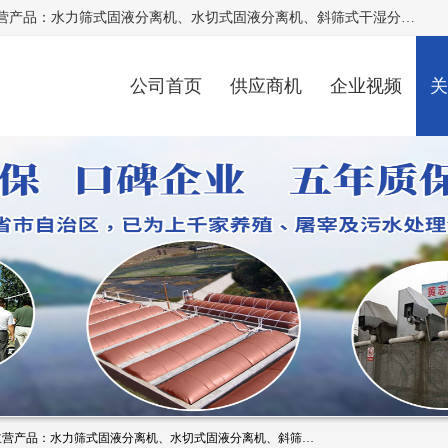
河南精拓环保设备有限公司（咨询电话：18595569755），主营产品：水力筛式固液分离机、水切式固液分离机、斜筛式干湿分离机、养猪场固液分离机、斜筛式固液分离机、屠宰场固液分离机、猪场干湿分离机等。公司从事固液分离设备及配套沼气池的研发、设计、销售与施工，并提供污水处理整体解决方案。
公司首页
供应商机
企业视频
关
河南精拓环保设备有限公司（咨询电话：18595569755），主营产品：水力筛式固液分离机、水切式固液分离机、斜筛式干湿分离机、养猪场固液分离机、斜筛式固液分离机、屠宰场固液分离机、猪场干湿分离机等。公司从事固液分离设备及配套沼气池的研发、设计、销售与施工，并提供污水处理整体解决方案。