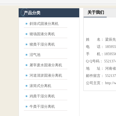
关于我们
产品分类
斜筛式固液分离机
猪场固液分离机
姓 名： 梁辰
先
猪粪干湿分离机
电 话： 1859556
手 机：1859556
沼气池
Q Q号码：
552137
屠宰废水固液分离机
地 址： 河南省
河道清淤固液分离机
邮件留言： 5521374
公司主页：
http:/
滚筒式分离机
鸡粪干湿分离机
牛粪干湿分离机