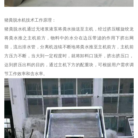
猪粪脱水机技术工作原理：
猪粪脱水机通过无堵浆液泵将粪水抽送至主机，经过挤压螺旋绞龙
将粪水推之主机前方，物料中的水分在边压带滤的作用下挤出网
筛，流出排水管，分离机连续不断地将粪水推至主机前方，主机前
方压力不断，当大到一定程度时，就将卸料口顶开，挤出挤压口，
达到挤压出料的目的，通过主机下方的配重块，可根据用户需求调
节工作效率和含水率。