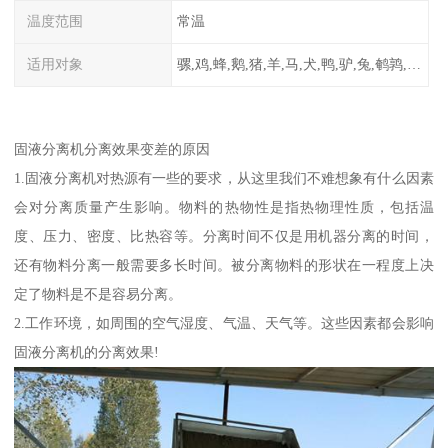
温度范围
常温
适用对象
骡,鸡,蜂,鹅,猪,羊,马,犬,鸭,驴,兔,鹌鹑,牛,鸽
固液分离机分离效果变差的原因
1.固液分离机对热源有一些的要求，从这里我们不难想象有什么因素
会对分离质量产生影响。物料的热物性是指热物理性质，包括温
度、压力、密度、比热容等。分离时间不仅是用机器分离的时间，
还有物料分离一般需要多长时间。被分离物料的形状在一程度上决
定了物料是不是容易分离。
2.工作环境，如周围的空气湿度、气温、天气等。这些因素都会影响
固液分离机的分离效果!