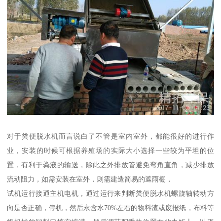
对于粪便脱水机而言说白了不管是室内室外，都能很好的进行作
业，安装的时候可根据养殖场的实际大小选择一些较为平坦的位
置，有利于粪液的输送，除此之外排放管避免弯角直角，减少排放
流动阻力，如需安装在室外，则需建造简易的遮雨棚，
试机运行接通主机电机，通过运行来判断粪便脱水机螺旋轴转动方
向是否正确，停机，然后永含水70%左右的物料渣或废报纸，布料等