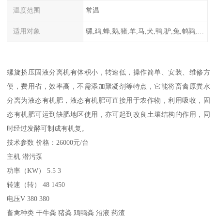
温度范围
常温
适用对象
骡,鸡,蜂,鹅,猪,羊,马,犬,鸭,驴,兔,鹌鹑,牛,鸽
螺旋挤压固液分离机有体积小，转速低，操作简单、安装、维修方
便，费用省，效率高，不需添加聚凝剂等特点，它能将畜禽原粪水
分离为液态有机肥，液态有机肥可直接用于农作物，利用吸收，固
态有机肥可运到缺肥地区使用，亦可起到改良土壤结构的作用，同
时经过发酵可制成有机复。
技术参数 价格：26000元/台
主机 潜污泵
功率（KW） 5.5 3
转速（转） 48 1450
电压V 380 380
畜禽种类 干牛粪 猪粪 鸡鸭粪 沼液 药渣