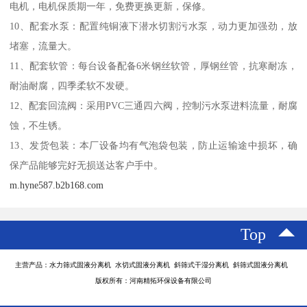
电机，电机保质期一年，免费更换更新，保修。
10、配套水泵：配置纯铜液下潜水切割污水泵，动力更加强劲，放
堵塞，流量大。
11、配套软管：每台设备配备6米钢丝软管，厚钢丝管，抗寒耐冻，
耐油耐腐，四季柔软不发硬。
12、配套回流阀：采用PVC三通四六阀，控制污水泵进料流量，耐腐
蚀，不生锈。
13、发货包装：本厂设备均有气泡袋包装，防止运输途中损坏，确
保产品能够完好无损送达客户手中。
m.hyne587.b2b168.com
Top
主营产品：水力筛式固液分离机 水切式固液分离机 斜筛式干湿分离机 斜筛式固液分离机
版权所有：河南精拓环保设备有限公司