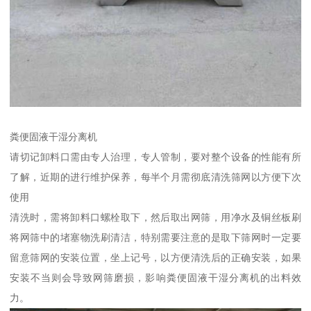
粪便固液干湿分离机
请切记卸料口需由专人治理，专人管制，要对整个设备的性能有所
了解，近期的进行维护保养，每半个月需彻底清洗筛网以方便下次
使用
清洗时，需将卸料口螺栓取下，然后取出网筛，用净水及铜丝板刷
将网筛中的堵塞物洗刷清洁，特别需要注意的是取下筛网时一定要
留意筛网的安装位置，坐上记号，以方便清洗后的正确安装，如果
安装不当则会导致网筛磨损，影响粪便固液干湿分离机的出料效
力。