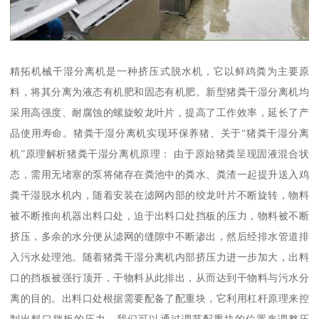
精拓机械干湿分离机是一种挤压式脱水机，它以鲜鸡粪为主要原
料，将其分离为液态有机肥和固态有机肥。新型猪粪干湿分离机均
采用高强度、耐腐蚀的螺旋蛟龙叶片，提高了工作效率，延长了产
品使用寿命。猪粪干湿分离机实现环保养猪、关于“猪粪干湿分离
机”原理解析猪粪干湿分离机原理： 由于原始猪粪呈现固液混合状
态，需用无堵塞的泵将储存在粪池中的粪水、粪渣一起提升送入鸡
粪干湿脱水机内，随着安装在滤网内部的绞龙叶片不断旋转，物料
被不断推向机器出料口处，迫于出料口处挡板的压力，物料被不断
挤压，多余的水分便从滤网的缝隙中不断渗出，然后经排水管道排
入污水处理池。随着猪粪干湿分离机内部挤压力进一步加大，出料
口的挡板被强行顶开，干物料从此排出，从而达到干物料与污水分
离的目的。出料口处根据需要配备了配重块，它利用杠杆原理来控
制出料口挡板的压力，我们可以通过调节配重块的位置来调整压