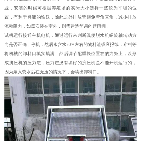
业，安装的时候可根据养殖场的实际大小选择一些较为平坦的位
置，有利于粪液的输送，除此之外排放管避免弯角直角，减少排放
流动阻力，如需安装在室外，则需建造简易的遮雨棚，
试机运行接通主机电机，通过运行来判断粪便脱水机螺旋轴转动方
向是否正确，停机，然后永含水70%左右的物料渣或废报纸，布料等
将机械的卸料口填实填满，然后调节配重块位置在的力矩上，以形
成挤压机的压力层，压力层没有填好的挤压机是不能开机运行的，
因为泵入粪水后在无压的情况下，会喷出卸料口。