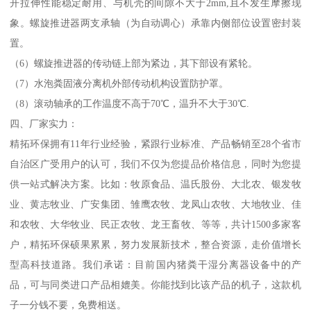
开拉伸性能稳定耐用、与机壳的间隙不大于2mm,且不发生摩擦现
象。螺旋推进器两支承轴（为自动调心）承靠内侧部位设置密封装
置。
（6）螺旋推进器的传动链上部为紧边，其下部设有紧轮。
（7）水泡粪固液分离机外部传动机构设置防护罩。
（8）滚动轴承的工作温度不高于70℃，温升不大于30℃.
四、厂家实力：
精拓环保拥有11年行业经验，紧跟行业标准、产品畅销至28个省市
自治区广受用户的认可，我们不仅为您提品价格信息，同时为您提
供一站式解决方案。比如：牧原食品、温氏股份、大北农、银发牧
业、黄志牧业、广安集团、雏鹰农牧、龙凤山农牧、大地牧业、佳
和农牧、大华牧业、民正农牧、龙王畜牧、等等，共计1500多家客
户，精拓环保硕果累累，努力发展新技术，整合资源，走价值增长
型高科技道路。我们承诺：目前国内猪粪干湿分离器设备中的产
品，可与同类进口产品相媲美。你能找到比该产品的机子，这款机
子一分钱不要，免费相送。