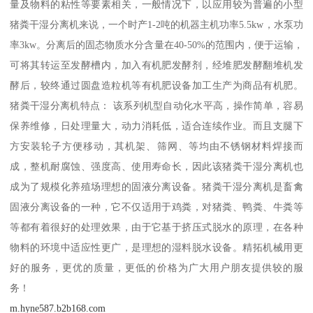
量及物料的粘性等要素相关，一般情况下，以应用较为普遍的小型
猪粪干湿分离机来说，一个时产1-2吨的机器主机功率5.5kw，水泵功
率3kw。分离后的固态物质水分含量在40-50%的范围内，便于运输，
可将其转运至发酵槽内，加入有机肥发酵剂，经堆肥发酵翻堆机发
酵后，较终通过圆盘造粒机等有机肥设备加工生产为商品有机肥。
猪粪干湿分离机特点： 该系列机型自动化水平高，操作简单，容易
保养维修，日处理量大，动力消耗低，适合连续作业。而且支腿下
方安装轮子方便移动，其机架、筛网、等均由不锈钢材料焊接而
成，整机耐腐蚀、强度高、使用寿命长，因此该猪粪干湿分离机也
成为了规模化养殖场理想的固液分离设备。猪粪干湿分离机是畜禽
固液分离设备的一种，它不仅适用于鸡粪，对猪粪、鸭粪、牛粪等
等都有着很好的处理效果，由于它基于挤压式脱水的原理，在各种
物料的环境中适应性更广，是理想的湿料脱水设备。精拓机械用更
好的服务，更优的质量，更低的价格为广大用户朋友提供较的服
务！
m.hyne587.b2b168.com