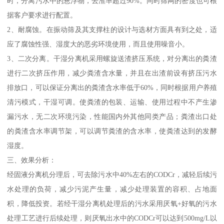
时，分离污水中的悬浮物，去渣率超过90%。同时筛网的密度也可根
据客户要求进行配置。
2、耐腐蚀。在振动筛及其支撑柱的设计与选材方面具有到之处，适
应了腐蚀性强、湿度大的恶劣环境使用，而且使用噪音小。
3、二次分离。干湿分离机采用螺旋送渣挤压系统，对分离出的粪渣
进行二次挤压作用，减少粪渣含水量，并且在出渣前设有挤压污水
排放口，可以保证分离出的粪渣含水率低于60%，同时根据用户养殖
清污模式，干湿可调。使粪渣的包装、运输、使用过程中不产生渗
漏污水，无二次环境污染，性能国内外其他同类产品；粪渣出口处
的粪渣含水率调节架，可以调节粪渣的含水率，使粪渣达到的发酵
湿度。
三、效果分析：
经固液分离机分理后，可去除污水中40%左右的CODCr，减轻后续污
水处理的负荷，减少污泥产生量，减少处理装置的容积、占地面
积，降低投资。若经干湿分离机处理后的污水采用厌氧+好氧的污水
处理工艺进行后续处理，则厌氧出水中的CODCr可以达到500mg/L以