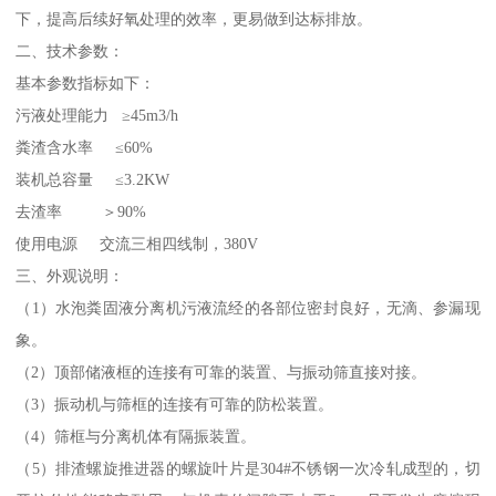
下，提高后续好氧处理的效率，更易做到达标排放。
二、技术参数：
基本参数指标如下：
污液处理能力 ≥45m3/h
粪渣含水率 ≤60%
装机总容量 ≤3.2KW
去渣率 ＞90%
使用电源 交流三相四线制，380V
三、外观说明：
（1）水泡粪固液分离机污液流经的各部位密封良好，无滴、参漏现
象。
（2）顶部储液框的连接有可靠的装置、与振动筛直接对接。
（3）振动机与筛框的连接有可靠的防松装置。
（4）筛框与分离机体有隔振装置。
（5）排渣螺旋推进器的螺旋叶片是304#不锈钢一次冷轧成型的，切