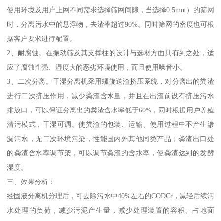
使用环境及用户上网不同需求选择筛网间隙，当选择0.5mm）的筛网
时，分离污水中的悬浮物，去渣率超过90%。同时筛网的密度也可根
据客户要求进行配置。
2、耐腐蚀。在振动筛及其支撑柱的设计与选材方面具有到之处，适
应了腐蚀性强、湿度大的恶劣环境使用，而且使用噪音小。
3、二次分离。干湿分离机采用螺旋送渣挤压系统，对分离出的粪渣
进行二次挤压作用，减少粪渣含水量，并且在出渣前设有挤压污水
排放口，可以保证分离出的粪渣含水率低于60%，同时根据用户养殖
清污模式，干湿可调。使粪渣的包装、运输、使用过程中不产生渗
漏污水，无二次环境污染，性能国内外其他同类产品；粪渣出口处
的粪渣含水率调节架，可以调节粪渣的含水率，使粪渣达到的发酵
湿度。
三、效果分析：
经固液分离机分理后，可去除污水中40%左右的CODCr，减轻后续污
水处理的负荷，减少污泥产生量，减少处理装置的容积、占地面