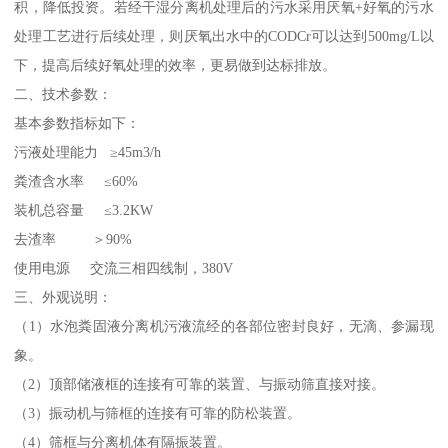
积，降低投资。若经干湿分离机处理后的污水采用厌氧+好氧的污水
处理工艺进行后续处理，则厌氧出水中的CODCr可以达到500mg/L以
下，提高后续好氧处理的效率，更易做到达标排放。
二、技术参数：
基本参数指标如下：
污液处理能力 ≥45m3/h
粪渣含水率 ≤60%
装机总容量 ≤3.2KW
去渣率 ＞90%
使用电源 交流三相四线制，380V
三、外观说明：
（1）水泡粪固液分离机污液流经的各部位密封良好，无滴、参漏现
象。
（2）顶部储液框的连接有可靠的装置、与振动筛直接对接。
（3）振动机与筛框的连接有可靠的防松装置。
（4）筛框与分离机体有隔振装置。