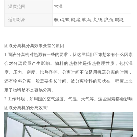
温度范围
常温
适用对象
骡,鸡,蜂,鹅,猪,羊,马,犬,鸭,驴,兔,鹌鹑,牛,鸽
固液分离机分离效果变差的原因
1.固液分离机对热源有一些的要求，从这里我们不难想象有什么因素
会对分离质量产生影响。物料的热物性是指热物理性质，包括温
度、压力、密度、比热容等。分离时间不仅是用机器分离的时间，
还有物料分离一般需要多长时间。被分离物料的形状在一程度上决
定了物料是不是容易分离。
2.工作环境，如周围的空气湿度、气温、天气等。这些因素都会影响
固液分离机的分离效果!