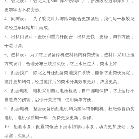
3、蛟龙设计：蛟龙采用8mm厚不锈钢叶片，挤压段经过加厚加工，
更加牢固不易变形。
4、间隙设计：为了蛟龙叶片与筛网配合更加紧密，我们每一根蛟龙
均经过车床精加工而成。
5、出料口设计：盖板和重力杆配合，出料更快，更稳，调节方便，
干湿可调。
6、进料设计:为了防止设备停机进料箱内有粪残留，进料口采用上漫
方式设计，合理分布三块挡流板，防止水压过大，粪水上冲
7、配套搅拌：除此之外还配备粪池搅拌系统，能够防止粪便沉淀，
搅拌更加均匀，经过搅拌后的粪水分离效果更好，浓度更高。
8、配套电柜：电柜采用自动电压检测，自带漏电保护，防止运行不
当造成的伤害，启停开关控制，使用简单方便。
9、配套电机：整套设备所配电机均为国际纯铜电机，杜绝假冒伪劣
电机，电机保质期一年，免费更换更新，保修。
10、配套水泵：配置纯铜液下潜水切割污水泵，动力更加强劲，放
堵塞，流量大。