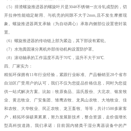
（5）排渣螺旋推进器的螺旋叶片是304#不锈钢一次冷轧成型的，切
开拉伸性能稳定耐用、与机壳的间隙不大于2mm,且不发生摩擦现
象。螺旋推进器两支承轴（为自动调心）承靠内侧部位设置密封装
置。
（6）螺旋推进器的传动链上部为紧边，其下部设有紧轮。
（7）水泡粪固液分离机外部传动机构设置防护罩。
（8）滚动轴承的工作温度不高于70℃，温升不大于30℃.
四、厂家实力：
精拓环保拥有11年行业经验，紧跟行业标准、产品畅销至28个省市
自治区广受用户的认可，我们不仅为您提品价格信息，同时为您提
供一站式解决方案。比如：牧原食品、温氏股份、大北农、银发牧
业、黄志牧业、广安集团、雏鹰农牧、龙凤山农牧、大地牧业、佳
和农牧、大华牧业、民正农牧、龙王畜牧、等等，共计1500多家客
户，精拓环保硕果累累，努力发展新技术，整合资源，走价值增长
型高科技道路。我们承诺：目前国内猪粪干湿分离器设备中的产