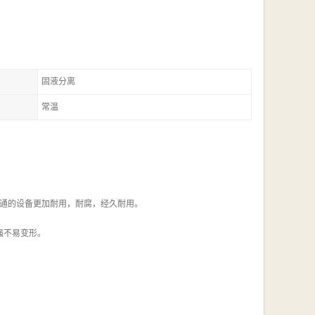
固液分离
常温
普通的设备更加耐用，耐腐，经久耐用。
强不易变形。