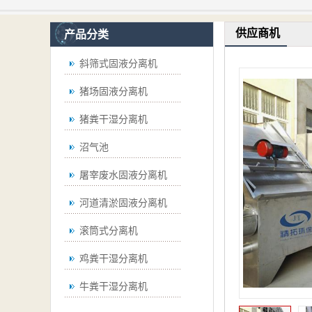
供应商机
产品分类
斜筛式固液分离机
猪场固液分离机
猪粪干湿分离机
沼气池
屠宰废水固液分离机
河道清淤固液分离机
滚筒式分离机
鸡粪干湿分离机
牛粪干湿分离机