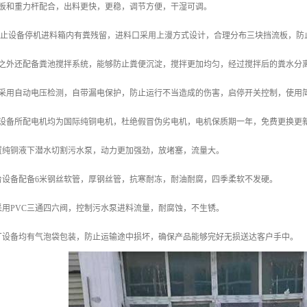
盖板和重力杆配合，出料更快，更稳，调节方便，干湿可调。
了防止设备停机进料箱内有粪残留，进料口采用上漫方式设计，合理分布三块挡流板，防
此之外还配备粪池搅拌系统，能够防止粪便沉淀，搅拌更加均匀，经过搅拌后的粪水分
柜采用自动电压检测，自带漏电保护，防止运行不当造成的伤害，启停开关控制，使用
套设备所配电机均为国际纯铜电机，杜绝假冒伪劣电机，电机保质期一年，免费更换更
配置纯铜液下潜水切割污水泵，动力更加强劲，放堵塞，流量大。
台设备配备6米钢丝软管，厚钢丝管，抗寒耐冻，耐油耐腐，四季柔软不发硬。
采用PVC三通四六阀，控制污水泵进料流量，耐腐蚀，不生锈。
本厂设备均有气泡袋包装，防止运输途中损坏，确保产品能够完好无损送达客户手中。