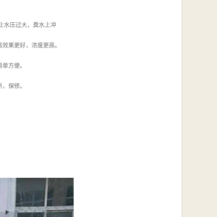
止水压过大，粪水上冲
离效果更好，浓度更高。
简单方便。
新，保修。