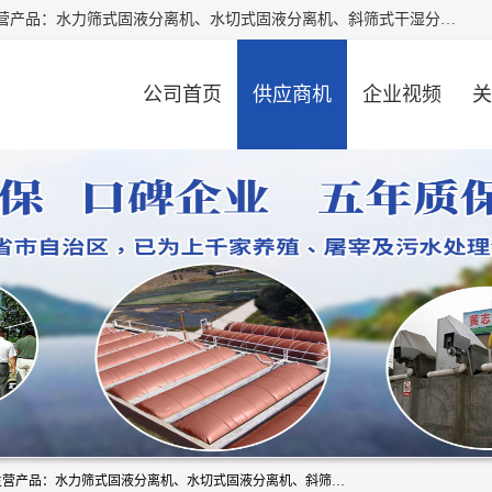
河南精拓环保设备有限公司（咨询电话：18595569755），主营产品：水力筛式固液分离机、水切式固液分离机、斜筛式干湿分离机、养猪场固液分离机、斜筛式固液分离机、屠宰场固液分离机、猪场干湿分离机等。公司从事固液分离设备及配套沼气池的研发、设计、销售与施工，并提供污水处理整体解决方案。
公司首页
供应商机
企业视频
关
河南精拓环保设备有限公司（咨询电话：18595569755），主营产品：水力筛式固液分离机、水切式固液分离机、斜筛式干湿分离机、养猪场固液分离机、斜筛式固液分离机、屠宰场固液分离机、猪场干湿分离机等。公司从事固液分离设备及配套沼气池的研发、设计、销售与施工，并提供污水处理整体解决方案。