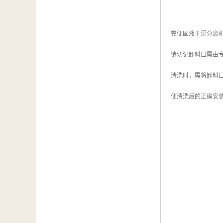
粪便固液干湿分离
请切记卸料口需由
清洗时，需将卸料
便清洗后的正确安