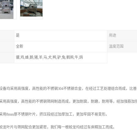
是
用途
全新
温度范围
骡,鸡,蜂,鹅,猪,羊,马,犬,鸭,驴,兔,鹌鹑,牛,鸽
设备均采用高强度，高性能的不锈钢304不锈钢合金，在经过工艺处理组合而成，比
网采用高强度，高性能的不锈钢筛网制造而成，更加耐腐，耐磨，耐用等，经加强筋加
采用8mm厚不锈钢叶片，挤压段经过加厚加工，更加牢固不易变形。
了蛟龙叶片与筛网配合更加紧密，我们每一根蛟龙均经过车床精加工而成。