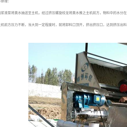
作原理：
堵浆液泵将粪水抽送至主机，经过挤压螺旋绞龙将粪水推之主机前方，物料中的水分在
主机前方压力不断，当大到一定程度时，就将卸料口顶开，挤出挤压口，达到挤压出料