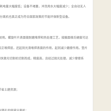
耗电量大幅度低；设备不堵塞，冲洗用水大幅度减少；全自动无人
分离机也真正成为符合国家政策的节能环保新型设备。
实耐用。螺旋叶片表面做耐磨堆焊和热处理工艺，接触面维氏硬度可达
磨校正堆焊层，还起到光滑堆焊表面的作用，起到减少磨擦作用。垫片
德国通快激光切割机切割而成，精度高，且经过抛光处理，减少摩擦系
节省土建资源；
相对筛孔的固液分离机；