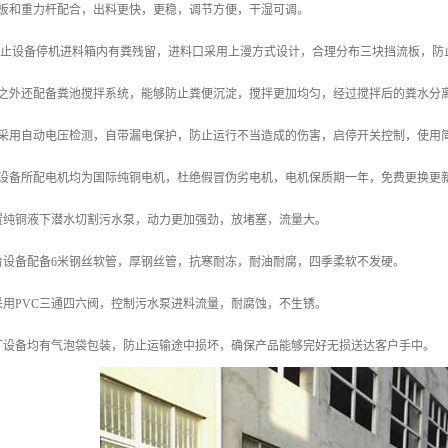
盖板和重力杆配合，出料更快，更稳，调节方便，干湿可调。
了防止设备停机进料箱内有粪残留，进料口采用上漫方式设计，合理分布三块挡流板，防
此之外还配备粪池搅拌系统，能够防止粪便沉淀，搅拌更加均匀，经过搅拌后的粪水分
柜采用自动电压检测，自带漏电保护，防止运行不当造成的伤害，启停开关控制，使用
套设备所配电机均为国际纯铜电机，杜绝假冒伪劣电机，电机保质期一年，免费更换更
配置纯铜液下潜水切割污水泵，动力更加强劲，放堵塞，流量大。
台设备配备6米钢丝软管，厚钢丝管，抗寒耐冻，耐油耐腐，四季柔软不发硬。
采用PVC三通四六阀，控制污水泵进料流量，耐腐蚀，不生锈。
本厂设备均有气泡袋包装，防止运输途中损坏，确保产品能够完好无损送达客户手中。