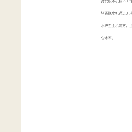
猪粪脱水机技术工
猪粪脱水机通过无
水推至主机前方，
含水率。