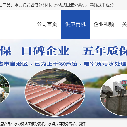
河南精拓环保设备有限公司（咨询电话：18595569755），主营产品：水力筛式固液分离机、水切式固液分离机、斜筛式干湿分离机、养猪场固液分离机、斜筛式固液分离机、屠宰场固液分离机、猪场干湿分离机等。公司从事固液分离设备及配套沼气池的研发、设计、销售与施工，并提供污水处理整体解决方案。
公司首页
供应商机
企业视频
关
河南精拓环保设备有限公司（咨询电话：18595569755），主营产品：水力筛式固液分离机、水切式固液分离机、斜筛式干湿分离机、养猪场固液分离机、斜筛式固液分离机、屠宰场固液分离机、猪场干湿分离机等。公司从事固液分离设备及配套沼气池的研发、设计、销售与施工，并提供污水处理整体解决方案。