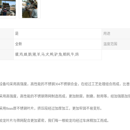
是
用途
全新
温度范围
骡,鸡,蜂,鹅,猪,羊,马,犬,鸭,驴,兔,鹌鹑,牛,鸽
设备均采用高强度，高性能的不锈钢304不锈钢合金，在经过工艺处理组合而成，比
网采用高强度，高性能的不锈钢筛网制造而成，更加耐腐，耐磨，耐用等，经加强筋加
采用8mm厚不锈钢叶片，挤压段经过加厚加工，更加牢固不易变形。
了蛟龙叶片与筛网配合更加紧密，我们每一根蛟龙均经过车床精加工而成。