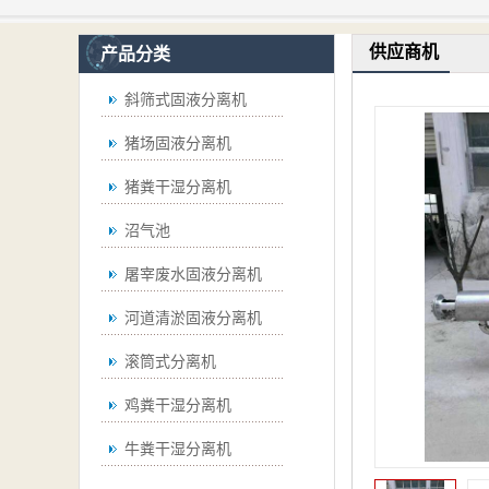
供应商机
产品分类
斜筛式固液分离机
猪场固液分离机
猪粪干湿分离机
沼气池
屠宰废水固液分离机
河道清淤固液分离机
滚筒式分离机
鸡粪干湿分离机
牛粪干湿分离机