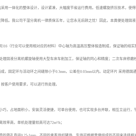
机采用一体化的整体设计，设计紧凑，大幅度节省运行费用。低速螺旋挤压技术，使得
度降低。我公司干湿分离机一律质保五年，让您永无后顾之忧！因此，本粪便处理固液
钢316（行业可以使用相对应的材料）中心轴为高温高压整体锻造制成，保证轴的结
粪便处理固液分离机螺旋轴使用大型车床车削加工，保证轴的同心和精度；二次车床修
成，固定环与活动环之间缝隙小于0.3mm，公差在0.03mm以内。动定环片 采用
。按客户使用要求，可以进行热处理。
身小巧，占地面积小，安装灵活便捷，可单台使用，也可实现多台并联，相互立运行，
离效率高，单机处理量较高可达72m³/h；
筒的筛孔直径0.25-1mm，不同的禽畜场如猪场、牛场可根据粪便组成的不同来选择