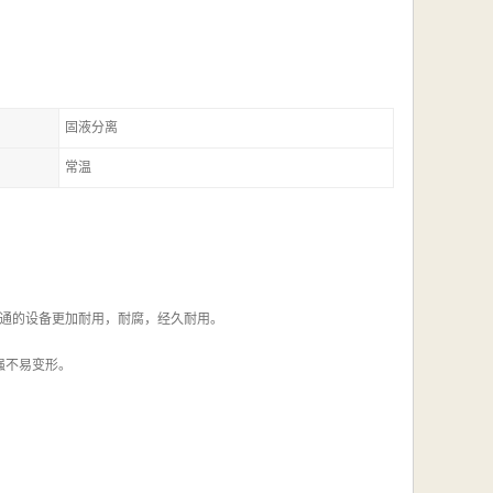
固液分离
常温
普通的设备更加耐用，耐腐，经久耐用。
强不易变形。