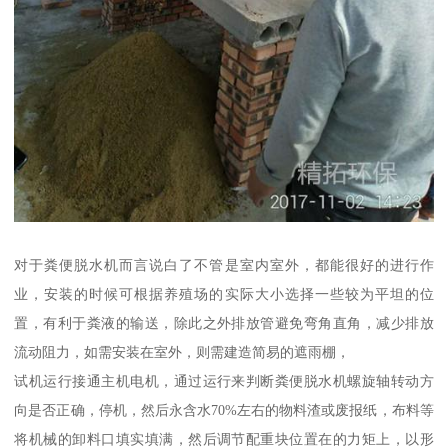
对于粪便脱水机而言说白了不管是室内室外，都能很好的进行作
业，安装的时候可根据养殖场的实际大小选择一些较为平坦的位
置，有利于粪液的输送，除此之外排放管避免弯角直角，减少排放
流动阻力，如需安装在室外，则需建造简易的遮雨棚，
试机运行接通主机电机，通过运行来判断粪便脱水机螺旋轴转动方
向是否正确，停机，然后永含水70%左右的物料渣或废报纸，布料等
将机械的卸料口填实填满，然后调节配重块位置在的力矩上，以形