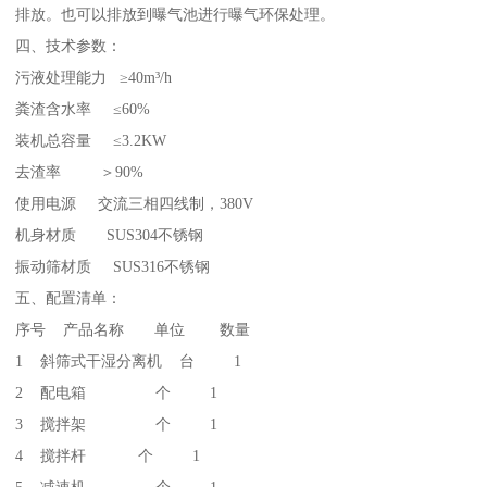
排放。也可以排放到曝气池进行曝气环保处理。
四、技术参数：
污液处理能力 ≥40m³/h
粪渣含水率 ≤60%
装机总容量 ≤3.2KW
去渣率 ＞90%
使用电源 交流三相四线制，380V
机身材质 SUS304不锈钢
振动筛材质 SUS316不锈钢
五、配置清单：
序号 产品名称 单位 数量
1 斜筛式干湿分离机 台 1
2 配电箱 个 1
3 搅拌架 个 1
4 搅拌杆 个 1
5 减速机 个 1