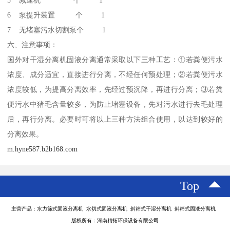
6 泵提升装置 个 1
7 无堵塞污水切割泵个 1
六、注意事项：
国外对干湿分离机固液分离通常采取以下三种工艺：①若粪便污水
浓度、成分适宜，直接进行分离，不经任何预处理；②若粪便污水
浓度较低，为提高分离效率，先经过预沉降，再进行分离；③若粪
便污水中猪毛含量较多，为防止堵塞设备，先对污水进行去毛处理
后，再行分离。必要时可将以上三种方法组合使用，以达到较好的
分离效果。
m.hyne587.b2b168.com
Top
主营产品：水力筛式固液分离机 水切式固液分离机 斜筛式干湿分离机 斜筛式固液分离机
版权所有：河南精拓环保设备有限公司