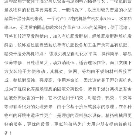
这种应用于猪粪干湿分离机设备与原物料的储存时长，干物质的含
量及物料的粘性等要素相关，一般情况下，以应用较为普遍的小型
猪粪干湿分离机来说，一个时产1-2吨的机器主机功率5.5kw，水泵功
率3kw。分离后的固态物质水分含量在40-50%的范围内，便于运输，
可将其转运至发酵槽内，加入有机肥发酵剂，经堆肥发酵翻堆机发
酵后，较终通过圆盘造粒机等有机肥设备加工生产为商品有机肥。
猪粪干湿分离机特点： 该系列机型自动化水平高，操作简单，容易
保养维修，日处理量大，动力消耗低，适合连续作业。而且支腿下
方安装轮子方便移动，其机架、筛网、等均由不锈钢材料焊接而
成，整机耐腐蚀、强度高、使用寿命长，因此该猪粪干湿分离机也
成为了规模化养殖场理想的固液分离设备。猪粪干湿分离机是畜禽
固液分离设备的一种，它不仅适用于鸡粪，对猪粪、鸭粪、牛粪等
等都有着很好的处理效果，由于它基于挤压式脱水的原理，在各种
物料的环境中适应性更广，是理想的湿料脱水设备。精拓机械用更
好的服务，更优的质量，更低的价格为广大用户朋友提供较的服
务！