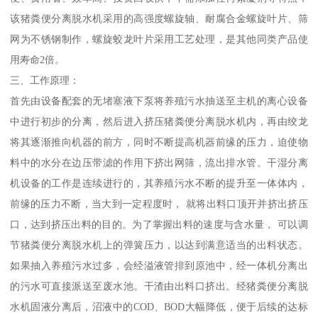
该猪粪便分离脱水机采用的高强度螺旋轴、耐腐合金螺旋叶片、筛
网为不锈钢制作，螺旋蛟龙叶片采用工艺处理，是其他同类产品使
用寿命2倍。
三、工作原理：
首先由设备配套的无堵塞液下泵将养殖污水抽送至主机的离心设备
中进行初步的分离，然后进入挤压猪粪便分离脱水机内，再由绞龙
将其逐渐推向机器的前方，同时不断提高机器前缘的压力，迫使物
料中的水分在边压带滤的作用下挤出网筛，流出排水管。干湿分离
机设备的工作是连续进行的，其养殖污水不断的提升至一体体内，
前缘的压力不断，当大到一定程度时， 就将出料口顶开并挤出挤压
口，达到挤压出料的目的。为了掌握出料的速度与含水量， 可以调
节猪粪便分离脱水机上的弹簧压力，以达到满意适当的出料状态。
如果抽入养殖污水过多，会经溢液管排到原池中，经一体机分离出
的污水可直接派送至废水池。干渣由出料口挤出。经猪粪便分离脱
水机固液分离后，沼液中的COD、BOD大幅降低，便于后续的达标