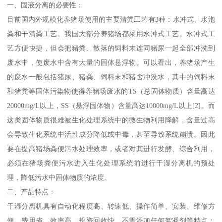
一、固液分离的必要性：
目前国内外规模化养猪场使用的主要清粪工艺有3种：水冲式、水泡
粪和干清粪工艺。我国大部分养猪场都采用水冲式工艺。水冲式工
艺方便快捷，但会把猪粪、散落的饲料末连同猪尿一起全部冲洗到
废水中，使废水中含有大量的固体悬浮物。可以看出，养猪场产生
的废水一般包括猪尿、猪粪、饲料末和猪舍冲洗水，其中的饲料末
和猪粪等固体污染物使得养猪场废水的TS（总固体物质）含量高达
20000mg/L以上，SS（悬浮固体物）含量高达10000mg/L以上[2]。而
这类固体物质很难被生化处理系统中的微生物利用降解，含量过高
会导致生化系统中活性成分降低或中毒，甚至导致系统崩溃。因此
要在提高猪场粪便污水处理效率，或者对其进行发酵、综合利用，
必须在猪场粪便污水进入生化处理系统前进行干湿分离机的预处
理，降低污水中固体物质的浓度。
二、产品特点：
干湿分离机具有自动化程度高、转速低、操作简单、安装、维修方
便、费用省、效率高、投资回收快，不需添加任何絮凝剂等特点；