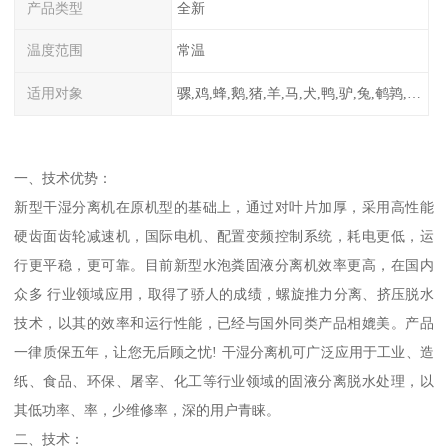
产品类型
全新
温度范围
常温
适用对象
骡,鸡,蜂,鹅,猪,羊,马,犬,鸭,驴,兔,鹌鹑,牛,鸽
一、技术优势：
新型干湿分离机在原机型的基础上，通过对叶片加厚，采用高性能
硬齿面齿轮减速机，国际电机、配置变频控制系统，耗电更低，运
行更平稳，更可靠。目前新型水泡粪固液分离机效率更高，在国内
众多 行业领域应用，取得了骄人的成绩，螺旋推力分离、挤压脱水
技术，以其的效率和运行性能，已经与国外同类产品相媲美。产品
一律质保五年，让您无后顾之忧! 干湿分离机可广泛应用于工业、造
纸、食品、环保、屠宰、化工等行业领域的固液分离脱水处理，以
其低功率、率，少维修率，深的用户青睐。
二、技术：