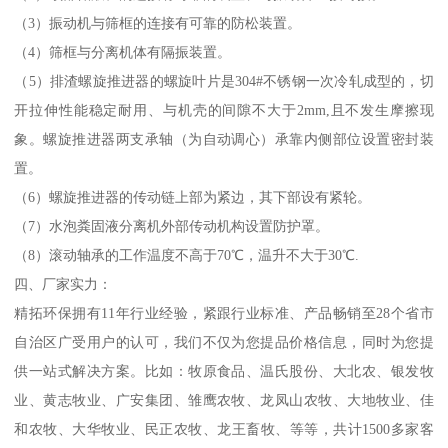
（3）振动机与筛框的连接有可靠的防松装置。
（4）筛框与分离机体有隔振装置。
（5）排渣螺旋推进器的螺旋叶片是304#不锈钢一次冷轧成型的，切
开拉伸性能稳定耐用、与机壳的间隙不大于2mm,且不发生摩擦现
象。螺旋推进器两支承轴（为自动调心）承靠内侧部位设置密封装
置。
（6）螺旋推进器的传动链上部为紧边，其下部设有紧轮。
（7）水泡粪固液分离机外部传动机构设置防护罩。
（8）滚动轴承的工作温度不高于70℃，温升不大于30℃.
四、厂家实力：
精拓环保拥有11年行业经验，紧跟行业标准、产品畅销至28个省市
自治区广受用户的认可，我们不仅为您提品价格信息，同时为您提
供一站式解决方案。比如：牧原食品、温氏股份、大北农、银发牧
业、黄志牧业、广安集团、雏鹰农牧、龙凤山农牧、大地牧业、佳
和农牧、大华牧业、民正农牧、龙王畜牧、等等，共计1500多家客