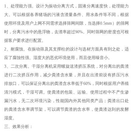
1、处理能力强。设计为振动分离方式，固液分离速度快，处理能力
大。可以根据各养猪场的污液含渣量条件、用水条件等不同，根据
使用环境及用户上网不同需求选择筛网间隙，当选择0.5mm）的筛网
时，分离污水中的悬浮物，去渣率超过90%。同时筛网的密度也可根
据客户要求进行配置。
2、耐腐蚀。在振动筛及其支撑柱的设计与选材方面具有到之处，适
应了腐蚀性强、湿度大的恶劣环境使用，而且使用噪音小。
3、二次分离。干湿分离机采用螺旋送渣挤压系统，对分离出的粪渣
进行二次挤压作用，减少粪渣含水量，并且在出渣前设有挤压污水
排放口，可以保证分离出的粪渣含水率低于60%，同时根据用户养殖
清污模式，干湿可调。使粪渣的包装、运输、使用过程中不产生渗
漏污水，无二次环境污染，性能国内外其他同类产品；粪渣出口处
的粪渣含水率调节架，可以调节粪渣的含水率，使粪渣达到的发酵
湿度。
三、效果分析：