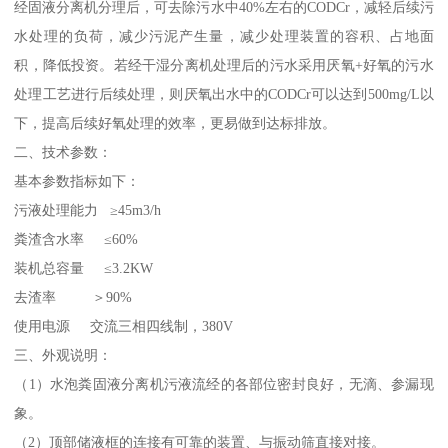
经固液分离机分理后，可去除污水中40%左右的CODCr，减轻后续污
水处理的负荷，减少污泥产生量，减少处理装置的容积、占地面
积，降低投资。若经干湿分离机处理后的污水采用厌氧+好氧的污水
处理工艺进行后续处理，则厌氧出水中的CODCr可以达到500mg/L以
下，提高后续好氧处理的效率，更易做到达标排放。
二、技术参数：
基本参数指标如下：
污液处理能力 ≥45m3/h
粪渣含水率 ≤60%
装机总容量 ≤3.2KW
去渣率 ＞90%
使用电源 交流三相四线制，380V
三、外观说明：
（1）水泡粪固液分离机污液流经的各部位密封良好，无滴、参漏现
象。
（2）顶部储液框的连接有可靠的装置、与振动筛直接对接。