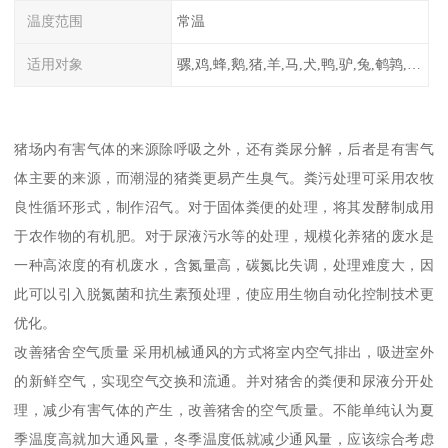
温度范围
常温
适用对象
骡,鸡,蜂,鹅,猪,羊,马,犬,鸭,驴,兔,鹌鹑,牛,鸽
猪场内有害气体的来源除呼吸之外，还有粪尿分解，后者是有害气
体主要的来源，而潮湿的猪粪更易产生臭气。粪污处理可采用农牧
良性循环形式，制作沼气。对于固体粪便的处理，将其发酵制成用
于农作物的有机肥。对于尿液污水等的处理，规模化养猪的废水是
一种高浓度的有机废水，含氮量高，碳氮比失调，处理难度大，因
此可以引入脱氮菌和抗生素预处理，使应用生物自动化控制技术更
优化。
改善猪舍空气质量 采用机械通风的方式将室内空气排出，吸进室外
的新鲜空气，实现空气交换和流通。并对猪舍的粪便和尿液分开处
理，减少有害气体的产生，改善猪舍的空气质量。不能单纯认为夏
季温度高就加大通风量，冬季温度低就减少通风量，应该综合考虑