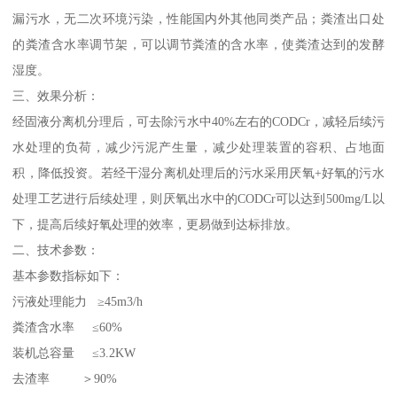
漏污水，无二次环境污染，性能国内外其他同类产品；粪渣出口处
的粪渣含水率调节架，可以调节粪渣的含水率，使粪渣达到的发酵
湿度。
三、效果分析：
经固液分离机分理后，可去除污水中40%左右的CODCr，减轻后续污
水处理的负荷，减少污泥产生量，减少处理装置的容积、占地面
积，降低投资。若经干湿分离机处理后的污水采用厌氧+好氧的污水
处理工艺进行后续处理，则厌氧出水中的CODCr可以达到500mg/L以
下，提高后续好氧处理的效率，更易做到达标排放。
二、技术参数：
基本参数指标如下：
污液处理能力 ≥45m3/h
粪渣含水率 ≤60%
装机总容量 ≤3.2KW
去渣率 ＞90%