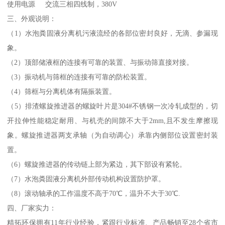
使用电源 交流三相四线制，380V
三、外观说明：
（1）水泡粪固液分离机污液流经的各部位密封良好，无滴、参漏现
象。
（2）顶部储液框的连接有可靠的装置、与振动筛直接对接。
（3）振动机与筛框的连接有可靠的防松装置。
（4）筛框与分离机体有隔振装置。
（5）排渣螺旋推进器的螺旋叶片是304#不锈钢一次冷轧成型的，切
开拉伸性能稳定耐用、与机壳的间隙不大于2mm,且不发生摩擦现
象。螺旋推进器两支承轴（为自动调心）承靠内侧部位设置密封装
置。
（6）螺旋推进器的传动链上部为紧边，其下部设有紧轮。
（7）水泡粪固液分离机外部传动机构设置防护罩。
（8）滚动轴承的工作温度不高于70℃，温升不大于30℃.
四、厂家实力：
精拓环保拥有11年行业经验，紧跟行业标准、产品畅销至28个省市