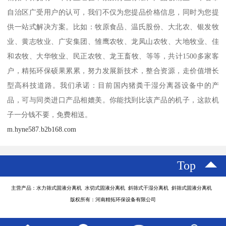
自治区广受用户的认可，我们不仅为您提品价格信息，同时为您提
供一站式解决方案。比如：牧原食品、温氏股份、大北农、银发牧
业、黄志牧业、广安集团、雏鹰农牧、龙凤山农牧、大地牧业、佳
和农牧、大华牧业、民正农牧、龙王畜牧、等等，共计1500多家客
户，精拓环保硕果累累，努力发展新技术，整合资源，走价值增长
型高科技道路。我们承诺：目前国内猪粪干湿分离器设备中的产
品，可与同类进口产品相媲美。你能找到比该产品的机子，这款机
子一分钱不要，免费相送。
m.hyne587.b2b168.com
Top
主营产品：水力筛式固液分离机 水切式固液分离机 斜筛式干湿分离机 斜筛式固液分离机
版权所有：河南精拓环保设备有限公司