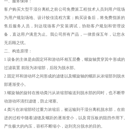
一、服务保障：
客户购买大型干湿分离机之前公司免费派工程技术人员到用户现场
为用户规划场地、设计较佳流程方案；购买设备后，将免费指派的
售后服务人员，到达现场客户安装调试，协助客户规划和管理设
备，直达用户满意为止。我公司所有产品，一律质保五年，让您永
无后顾之忧。
二、构造原理：
1.设备的主体是由固定环和游动环相互层叠，螺旋轴贯穿其中形成的
过滤装置.前段为浓缩部，后段为脱水部。
2.固定环和游动环之间形成的滤缝以及螺旋轴的螺距从浓缩部到脱水
部逐渐变小。
3.螺旋轴的旋转在推动粪污从浓缩部输送到脱水部的同时，也不断带
动游动环清扫滤缝，防止堵塞。
4.粪污在浓缩部经过重力浓缩后，被运输到干湿分离机脱水部，在前
进的过程中随着滤缝及螺距的逐渐变小，以及背压板的阻挡作用下,
产生极大的内压，容积不断缩小，达到充分脱水的目的。