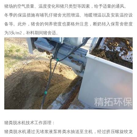
猪场的空气质量、温度变化和猪只类型等因素，给予适量的通风。
冬季的保温措施有哺乳仔猪舍光照增温、地暖增温以及安装温控设
备等。此外，猪舍的饲养密度也要格外注意，断奶转入保育舍密度
为3头/m2，补料期间猪舍适。
猪粪脱水机技术工作原理：
猪粪脱水机通过无堵浆液泵将粪水抽送至主机，经过挤压螺旋绞龙