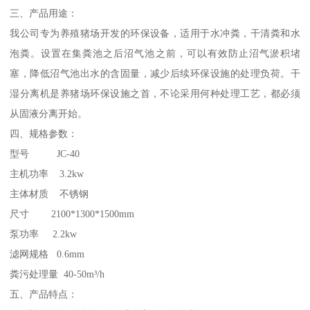
三、产品用途：
我公司专为养殖猪场开发的环保设备，适用于水冲粪，干清粪和水
泡粪。设置在集粪池之后沼气池之前，可以有效防止沼气淤积堵
塞，降低沼气池出水的含固量，减少后续环保设施的处理负荷。干
湿分离机是养猪场环保设施之首，不论采用何种处理工艺，都必须
从固液分离开始。
四、规格参数：
型号 JC-40
主机功率 3.2kw
主体材质 不锈钢
尺寸 2100*1300*1500mm
泵功率 2.2kw
滤网规格 0.6mm
粪污处理量 40-50m³/h
五、产品特点：