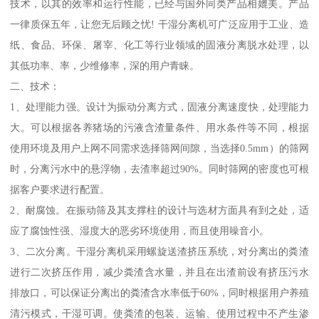
技术，以其的效率和运行性能，已经与国外同类产品相媲美。产品
一律质保五年，让您无后顾之忧! 干湿分离机可广泛应用于工业、造
纸、食品、环保、屠宰、化工等行业领域的固液分离脱水处理，以
其低功率、率，少维修率，深的用户青睐。
二、技术：
1、处理能力强。设计为振动分离方式，固液分离速度快，处理能力
大。可以根据各养猪场的污液含渣量条件、用水条件等不同，根据
使用环境及用户上网不同需求选择筛网间隙，当选择0.5mm）的筛网
时，分离污水中的悬浮物，去渣率超过90%。同时筛网的密度也可根
据客户要求进行配置。
2、耐腐蚀。在振动筛及其支撑柱的设计与选材方面具有到之处，适
应了腐蚀性强、湿度大的恶劣环境使用，而且使用噪音小。
3、二次分离。干湿分离机采用螺旋送渣挤压系统，对分离出的粪渣
进行二次挤压作用，减少粪渣含水量，并且在出渣前设有挤压污水
排放口，可以保证分离出的粪渣含水率低于60%，同时根据用户养殖
清污模式，干湿可调。使粪渣的包装、运输、使用过程中不产生渗