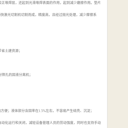
磨校正堆焊层，还起到光滑堆焊表面的作用，起到减少磨擦作用。垫片
德国通快激光切割机切割而成，精度高，且经过抛光处理，减少摩擦系
节省土建资源；
相对筛孔的固液分离机；
方便；液体部分含固率在1.5%左右，不容易产生结壳、沉淀；
自动化运行和关闭，减轻设备管理人员的劳动强度，同时也支持手动