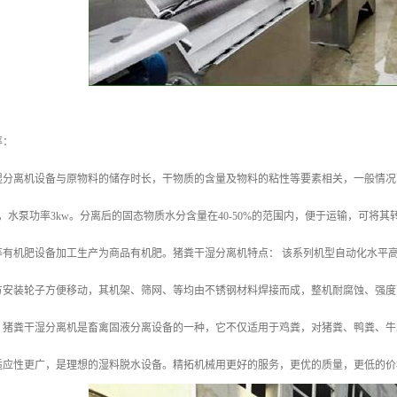
率：
湿分离机设备与原物料的储存时长，干物质的含量及物料的粘性等要素相关，一般情况下
kw，水泵功率3kw。分离后的固态物质水分含量在40-50%的范围内，便于运输，可
等有机肥设备加工生产为商品有机肥。猪粪干湿分离机特点： 该系列机型自动化水平
方安装轮子方便移动，其机架、筛网、等均由不锈钢材料焊接而成，整机耐腐蚀、强度
。猪粪干湿分离机是畜禽固液分离设备的一种，它不仅适用于鸡粪，对猪粪、鸭粪、牛
适应性更广，是理想的湿料脱水设备。精拓机械用更好的服务，更优的质量，更低的价