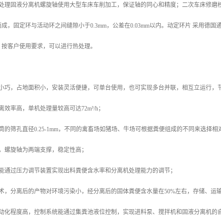
粪便处理固液分离机螺旋轴使用大型车床车削加工，保证轴的同心和精度；二次车床修
成，固定环与活动环之间缝隙小于0.3mm，公差在0.03mm以内。动定环片 采用
。按客户使用要求，可以进行热处理。
身小巧，占地面积小，安装灵活便捷，可单台使用，也可实现多台并联，相互立运行，
离效率高，单机处理量较高可达72m³/h；
筒的筛孔直径0.25-1mm，不同的禽畜场如猪场、牛场可根据粪便组成的不同来选择
点，螺旋轴为两端支撑，稳定性高；
，能通过压力调节装置实现出料粪便含水率和分离机处理能力的调节；
术，分离后的产物对环境污染小，经分离后的固体粪便含水量在50%左右，存储、运输
自动化程度高，控制系统能通过集粪池液位控制，实现进料泵、搅拌机和固液分离机的