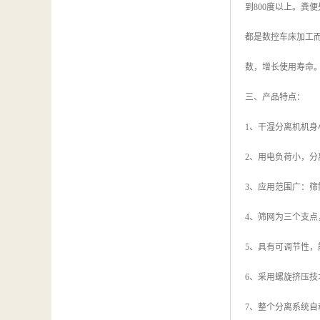
到800度以上。
都是数控车床加工而
数，增长使用寿命
三、产品特点：
1、干湿分离机机
2、用电负荷小，分
3、应用范围广：筛
4、筛网为三个支
5、具有可调节性
6、采用螺旋挤压技
7、整个分离系统