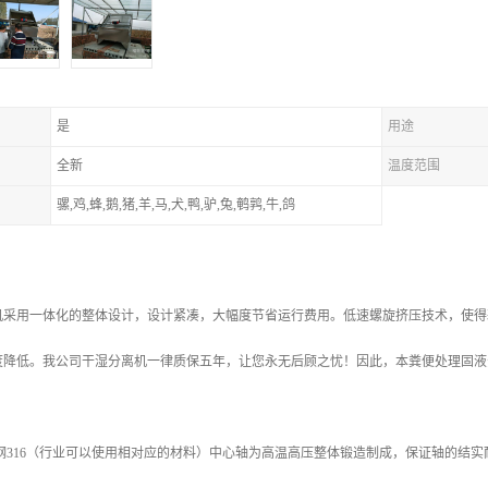
是
用途
全新
温度范围
骡,鸡,蜂,鹅,猪,羊,马,犬,鸭,驴,兔,鹌鹑,牛,鸽
机采用一体化的整体设计，设计紧凑，大幅度节省运行费用。低速螺旋挤压技术，使得
度降低。我公司干湿分离机一律质保五年，让您永无后顾之忧！因此，本粪便处理固液
钢316（行业可以使用相对应的材料）中心轴为高温高压整体锻造制成，保证轴的结