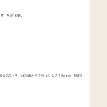
w，整个系统耗能低；
命提高2.5倍；滤网由梯形丝精密制成，过滤精度0.45㎜，配置滤