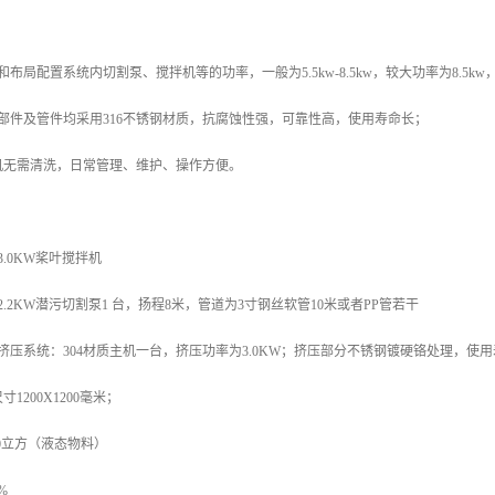
布局配置系统内切割泵、搅拌机等的功率，一般为5.5kw-8.5kw，较大功率为8.5k
部件及管件均采用316不锈钢材质，抗腐蚀性强，可靠性高，使用寿命长；
机无需清洗，日常管理、维护、操作方便。
.0KW桨叶搅拌机
.2KW潜污切割泵1 台，扬程8米，管道为3寸钢丝软管10米或者PP管若干
挤压系统：304材质主机一台，挤压功率为3.0KW；挤压部分不锈钢镀硬铬处理，使用寿
1200X1200毫米；
40立方（液态物料）
%