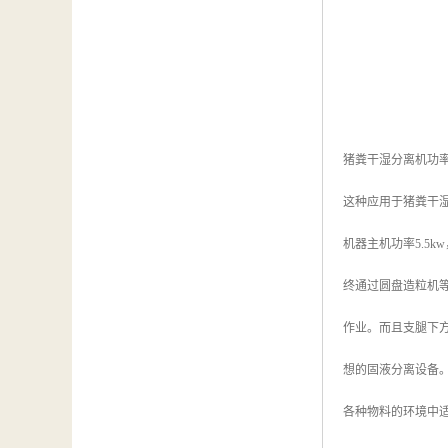
猪粪干湿分离机功
这种应用于猪粪干
机器主机功率5.5
终通过圆盘造粒机
作业。而且支腿下
想的固液分离设备
各种物料的环境中