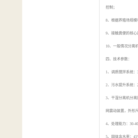
控制；
8、根据养殖场规模和
9、接触粪便的核心
10、一般情况分离
四、技术参数：
1、调质搅拌系统：3
2、污水提升系统：2
3、干湿分离机分离
网震动装置，外形尺寸
4、处理能力：30-
5、固体含水率：45