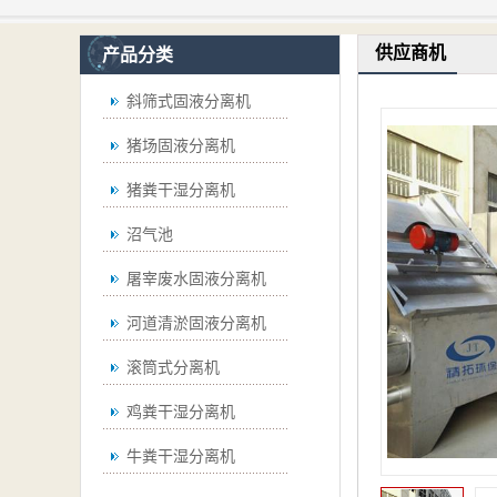
供应商机
产品分类
斜筛式固液分离机
猪场固液分离机
猪粪干湿分离机
沼气池
屠宰废水固液分离机
河道清淤固液分离机
滚筒式分离机
鸡粪干湿分离机
牛粪干湿分离机