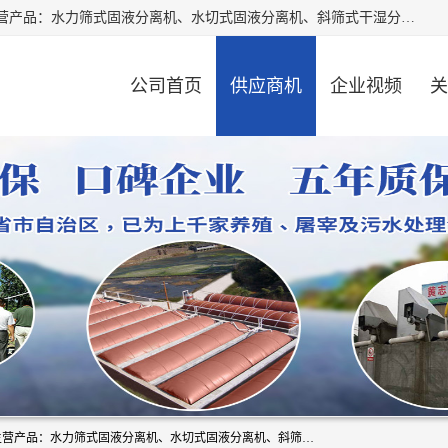
河南精拓环保设备有限公司（咨询电话：18595569755），主营产品：水力筛式固液分离机、水切式固液分离机、斜筛式干湿分离机、养猪场固液分离机、斜筛式固液分离机、屠宰场固液分离机、猪场干湿分离机等。公司从事固液分离设备及配套沼气池的研发、设计、销售与施工，并提供污水处理整体解决方案。
公司首页
供应商机
企业视频
关
河南精拓环保设备有限公司（咨询电话：18595569755），主营产品：水力筛式固液分离机、水切式固液分离机、斜筛式干湿分离机、养猪场固液分离机、斜筛式固液分离机、屠宰场固液分离机、猪场干湿分离机等。公司从事固液分离设备及配套沼气池的研发、设计、销售与施工，并提供污水处理整体解决方案。