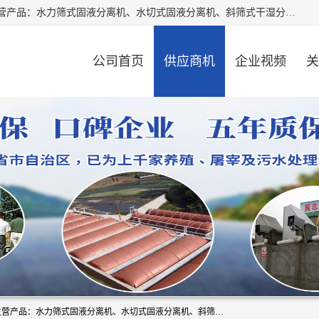
河南精拓环保设备有限公司（咨询电话：18595569755），主营产品：水力筛式固液分离机、水切式固液分离机、斜筛式干湿分离机、养猪场固液分离机、斜筛式固液分离机、屠宰场固液分离机、猪场干湿分离机等。公司从事固液分离设备及配套沼气池的研发、设计、销售与施工，并提供污水处理整体解决方案。
公司首页
供应商机
企业视频
关
河南精拓环保设备有限公司（咨询电话：18595569755），主营产品：水力筛式固液分离机、水切式固液分离机、斜筛式干湿分离机、养猪场固液分离机、斜筛式固液分离机、屠宰场固液分离机、猪场干湿分离机等。公司从事固液分离设备及配套沼气池的研发、设计、销售与施工，并提供污水处理整体解决方案。