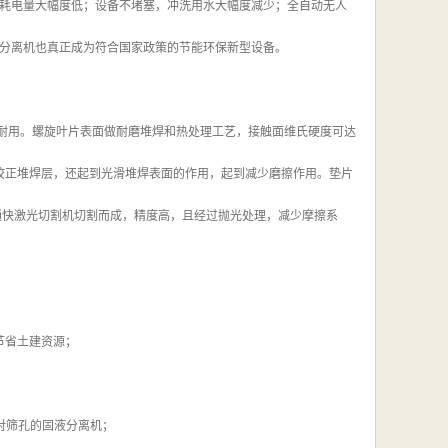
耗电量大幅度低；设备不堵塞，冲洗用水大幅度减少；全自动无人
分离机也真正成为符合国家政策的节能环保新型设备。
实耐用。螺旋叶片表面做耐磨堆焊和热处理工艺，接触面维氏硬度可达
磨校正堆焊层，还起到光滑堆焊表面的作用，起到减少磨擦作用。垫片
德国通快激光切割机切割而成，精度高，且经过抛光处理，减少摩擦系
节省土建资源；
相对筛孔的固液分离机；