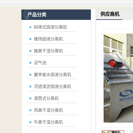
供应商机
产品分类
斜筛式固液分离机
猪场固液分离机
猪粪干湿分离机
沼气池
屠宰废水固液分离机
河道清淤固液分离机
滚筒式分离机
鸡粪干湿分离机
牛粪干湿分离机