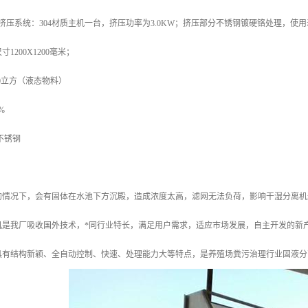
挤压系统：304材质主机一台，挤压功率为3.0KW；挤压部分不锈钢镀硬铬处理，使用寿
1200X1200毫米；
40立方（液态物料）
%
6不锈钢
的情况下，会有固体在水池下方沉殿，造成浓度太高，滤网无法负荷，影响干湿分离机
机是我厂吸收国外技术，*同行业特长，满足用户需求，适应市场发展，自主开发的新
具有结构新颖、全自动控制、快速、处理能力大等特点，是养殖场粪污治理行业固液分