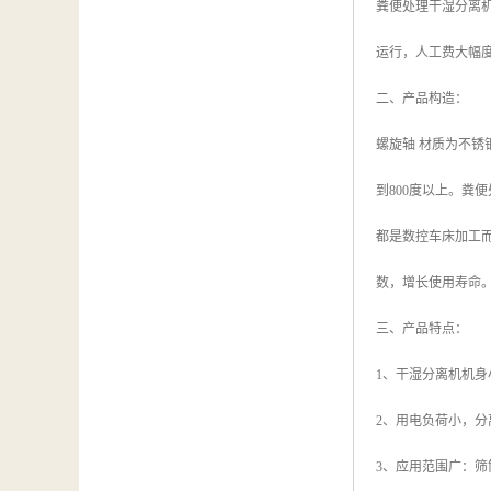
粪便处理干湿分离
运行，人工费大幅
二、产品构造：
螺旋轴 材质为不锈
到800度以上。
都是数控车床加工而
数，增长使用寿命
三、产品特点：
1、干湿分离机机
2、用电负荷小，分
3、应用范围广：筛