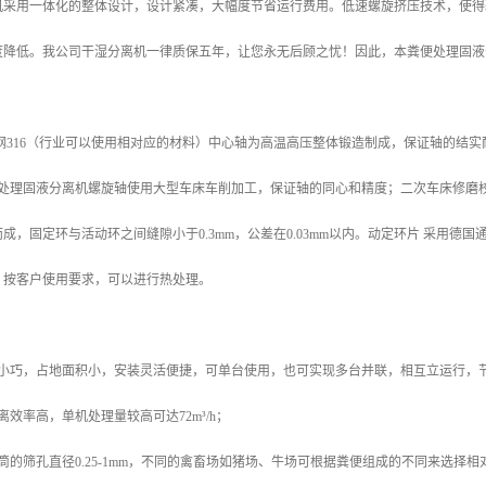
机采用一体化的整体设计，设计紧凑，大幅度节省运行费用。低速螺旋挤压技术，使得
度降低。我公司干湿分离机一律质保五年，让您永无后顾之忧！因此，本粪便处理固液
钢316（行业可以使用相对应的材料）中心轴为高温高压整体锻造制成，保证轴的结
粪便处理固液分离机螺旋轴使用大型车床车削加工，保证轴的同心和精度；二次车床修
成，固定环与活动环之间缝隙小于0.3mm，公差在0.03mm以内。动定环片 采用
。按客户使用要求，可以进行热处理。
身小巧，占地面积小，安装灵活便捷，可单台使用，也可实现多台并联，相互立运行，
离效率高，单机处理量较高可达72m³/h；
筒的筛孔直径0.25-1mm，不同的禽畜场如猪场、牛场可根据粪便组成的不同来选择