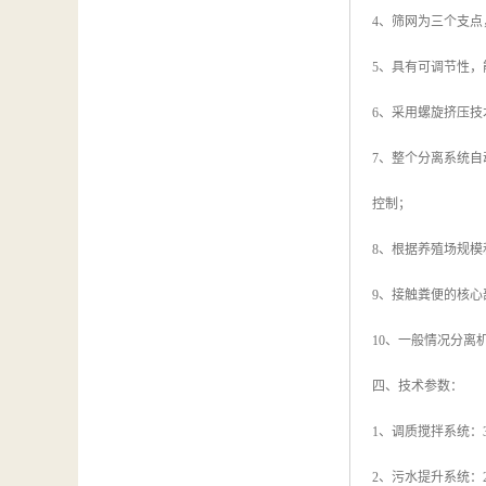
4、筛网为三个支
5、具有可调节性
6、采用螺旋挤压技
7、整个分离系统
控制；
8、根据养殖场规模和
9、接触粪便的核心
10、一般情况分离
四、技术参数：
1、调质搅拌系统：3
2、污水提升系统：2