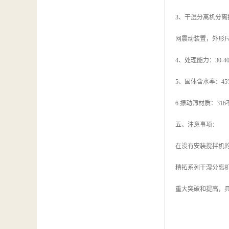
3、干湿分离机分离
网震动装置，外形尺寸
4、处理能力：30-
5、固体含水率：45
6.振动筛材质：31
五、注意事项：
在没有安装搅拌机
精拓系列干湿分离
重大突破和提高，