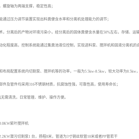
点，螺旋轴为两端支撑，稳定性高；
，能通过压力调节装置实现出料粪便含水率和分离机处理能力的调节；
术，分离后的产物对环境污染小，经分离后的固体粪便含水量在50%左右，存储、运输
自动化程度高，控制系统能通过集粪池液位控制，实现进料泵、搅拌机和固液分离机的
布局配置系统内切割泵、搅拌机等的功率，一般为5.5kw-8.5kw，较大功率为8.5k
部件及管件均采用316不锈钢材质，抗腐蚀性强，可靠性高，使用寿命长；
机无需清洗，日常管理、维护、操作方便。
.0KW桨叶搅拌机
.2KW潜污切割泵1 台，扬程8米，管道为3寸钢丝软管10米或者PP管若干