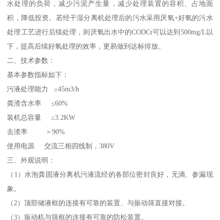
水处理的负荷，减少污泥产生量，减少处理装置的容积、占地面
积，降低投资。若经干湿分离机处理后的污水采用厌氧+好氧的污水
处理工艺进行后续处理，则厌氧出水中的CODCr可以达到500mg/L以
下，提高后续好氧处理的效率，更易做到达标排放。
二、技术参数：
基本参数指标如下：
污液处理能力 ≥45m3/h
粪渣含水率 ≤60%
装机总容量 ≤3.2KW
去渣率 ＞90%
使用电源 交流三相四线制，380V
三、外观说明：
（1）水泡粪固液分离机污液流经的各部位密封良好，无滴、参漏现
象。
（2）顶部储液框的连接有可靠的装置、与振动筛直接对接。
（3）振动机与筛框的连接有可靠的防松装置。