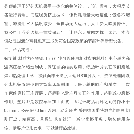
粪便处理干湿分离机采用一体化的整体设计，设计紧凑，大幅度节
省运行费用。低速螺旋挤压技术，使得耗电量大幅度低；设备不堵
塞，冲洗用水大幅度减少；全自动无人运行，人工费大幅度降低。
我公司干湿分离机一律质保五年，让您永无后顾之忧！因此，本粪
便处理固液分离机也真正成为符合国家政策的节能环保新型设备。
二、产品构造：
螺旋轴 材质为不锈钢316（行业可以使用相对应的材料）中心轴为高
温高压整体锻造制成，保证轴的结实耐用。螺旋叶片表面做耐磨堆
焊和热处理工艺，接触面维氏硬度可达到800度以上。粪便处理固液
分离机螺旋轴使用大型车床车削加工，保证轴的同心和精度；二次
车床修磨校正堆焊层，还起到光滑堆焊表面的作用，起到减少磨擦
作用。垫片都是数控车床加工而成，固定环与活动环之间缝隙小于
0.3mm，公差在0.03mm以内。动定环片 采用德国通快激光切割机切
割而成，精度高，且经过抛光处理，减少摩擦系数，增长使用寿
命。按客户使用要求，可以进行热处理。