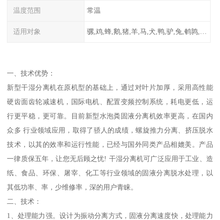
温度范围
常温
适用对象
骡,鸡,蜂,鹅,猪,羊,马,犬,鸭,驴,兔,鹌鹑,牛,鸽
一、技术优势：
新型干湿分离机在原机型的基础上，通过对叶片加厚，采用高性能
硬齿面齿轮减速机，国际电机、配置变频控制系统，耗电更低，运
行更平稳，更可靠。目前新型水泡粪固液分离机效率更高，在国内
众多 行业领域应用，取得了骄人的成绩，螺旋推力分离、挤压脱水
技术，以其的效率和运行性能，已经与国外同类产品相媲美。产品
一律质保五年，让您无后顾之忧! 干湿分离机可广泛应用于工业、造
纸、食品、环保、屠宰、化工等行业领域的固液分离脱水处理，以
其低功率、率，少维修率，深的用户青睐。
二、技术：
1、处理能力强。设计为振动分离方式，固液分离速度快，处理能力