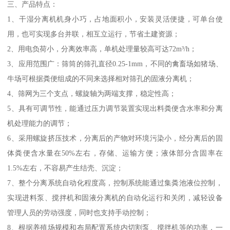
三、产品特点：
1、干湿分离机机身小巧，占地面积小，安装灵活便捷，可单台使
用，也可实现多台并联，相互立运行，节省土建资源；
2、用电负荷小，分离效率高，单机处理量较高可达72m³/h；
3、应用范围广：筛筒的筛孔直径0.25-1mm，不同的禽畜场如猪场、
牛场可根据粪便组成的不同来选择相对筛孔的固液分离机；
4、筛网为三个支点，螺旋轴为两端支撑，稳定性高；
5、具有可调节性，能通过压力调节装置实现出料粪便含水率和分离
机处理能力的调节；
6、采用螺旋挤压技术，分离后的产物对环境污染小，经分离后的固
体粪便含水量在50%左右，存储、运输方便；液体部分含固率在
1.5%左右，不容易产生结壳、沉淀；
7、整个分离系统自动化程度高，控制系统能通过集粪池液位控制，
实现进料泵、搅拌机和固液分离机的自动化运行和关闭，减轻设备
管理人员的劳动强度，同时也支持手动控制；
8、根据养殖场规模和布局配置系统内切割泵、搅拌机等的功率，一