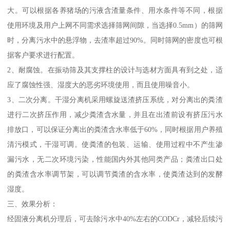
大。可以根据各养猪场的污液含渣量条件、用水条件等不同，根据
使用环境及用户上网不同需求选择筛网间隙，当选择0.5mm）的筛网
时，分离污水中的悬浮物，去渣率超过90%。同时筛网的密度也可根
据客户要求进行配置。
2、耐腐蚀。在振动筛及其支撑柱的设计与选材方面具有到之处，适
应了腐蚀性强、湿度大的恶劣环境使用，而且使用噪音小。
3、二次分离。干湿分离机采用螺旋送渣挤压系统，对分离出的粪渣
进行二次挤压作用，减少粪渣含水量，并且在出渣前设有挤压污水
排放口，可以保证分离出的粪渣含水率低于60%，同时根据用户养殖
清污模式，干湿可调。使粪渣的包装、运输、使用过程中不产生渗
漏污水，无二次环境污染，性能国内外其他同类产品；粪渣出口处
的粪渣含水率调节架，可以调节粪渣的含水率，使粪渣达到的发酵
湿度。
三、效果分析：
经固液分离机分理后，可去除污水中40%左右的CODCr，减轻后续污