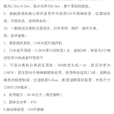
般为5.5kw-8.5kw，较大功率为8.5kw，整个系统耗能低；
9、接触粪便的核心部件及管件均采用316不锈钢材质，抗腐蚀性
强，可靠性高，使用寿命长；
10、一般情况分离机无需清洗，日常管理、维护、操作方便。
四、技术参数：
1、调质搅拌系统：3.0KW桨叶搅拌机
2、污水提升系统：2.2KW潜污切割泵1 台，扬程8米，管道为3寸钢
丝软管10米或者PP管若干
3、干湿分离机分离挤压系统：304材质主机一台，挤压功率为
3.0KW；挤压部分不锈钢镀硬铬处理，使用寿命提高2.5倍；滤网由
梯形丝精密制成，过滤精度0.45㎜，配置滤网震动装置，外形尺寸
1200X1200毫米；
4、处理能力：30-40立方（液态物料）
5、固体含水率：45%
6.振动筛材质：316不锈钢