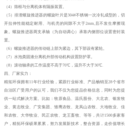
（4）筛框与分离机体有隔振装置。
（5）排渣螺旋推进器的螺旋叶片是304#不锈钢一次冷轧成型的，切
开拉伸性能稳定耐用、与机壳的间隙不大于2mm,且不发生摩擦现
象。螺旋推进器两支承轴（为自动调心）承靠内侧部位设置密封装
置。
（6）螺旋推进器的传动链上部为紧边，其下部设有紧轮。
（7）水泡粪固液分离机外部传动机构设置防护罩。
（8）滚动轴承的工作温度不高于70℃，温升不大于30℃.
四、厂家实力：
精拓环保拥有11年行业经验，紧跟行业标准、产品畅销至28个省市
自治区广受用户的认可，我们不仅为您提品价格信息，同时为您提
供一站式解决方案。比如：牧原食品、温氏股份、大北农、银发牧
业、黄志牧业、广安集团、雏鹰农牧、龙凤山农牧、大地牧业、佳
和农牧、大华牧业、民正农牧、龙王畜牧、等等，共计1500多家客
户，精拓环保硕果累累，努力发展新技术，整合资源，走价值增长