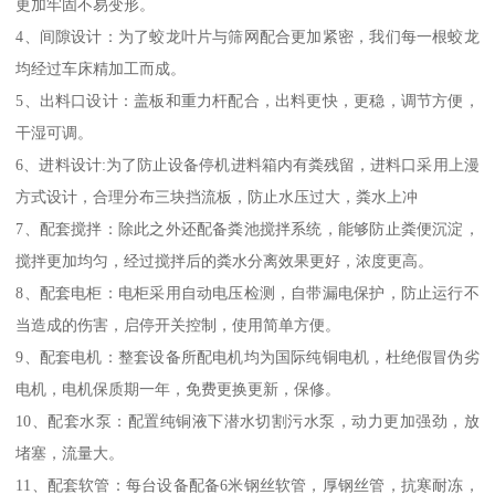
更加牢固不易变形。
4、间隙设计：为了蛟龙叶片与筛网配合更加紧密，我们每一根蛟龙
均经过车床精加工而成。
5、出料口设计：盖板和重力杆配合，出料更快，更稳，调节方便，
干湿可调。
6、进料设计:为了防止设备停机进料箱内有粪残留，进料口采用上漫
方式设计，合理分布三块挡流板，防止水压过大，粪水上冲
7、配套搅拌：除此之外还配备粪池搅拌系统，能够防止粪便沉淀，
搅拌更加均匀，经过搅拌后的粪水分离效果更好，浓度更高。
8、配套电柜：电柜采用自动电压检测，自带漏电保护，防止运行不
当造成的伤害，启停开关控制，使用简单方便。
9、配套电机：整套设备所配电机均为国际纯铜电机，杜绝假冒伪劣
电机，电机保质期一年，免费更换更新，保修。
10、配套水泵：配置纯铜液下潜水切割污水泵，动力更加强劲，放
堵塞，流量大。
11、配套软管：每台设备配备6米钢丝软管，厚钢丝管，抗寒耐冻，