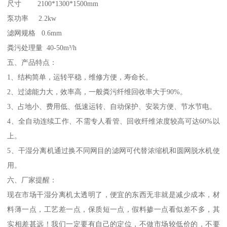
尺寸 2100*1300*1500mm
泵功率 2.2kw
滤网规格 0.6mm
粪污处理量 40-50m³/h
五、产品特点：
1、结构简单，运转平稳，维修方便，寿命长。
2、过滤能力大，效率高，一般粪污纤维回收率大于90%。
3、占地小、费用低、低速运转、自动保护、安装方便、节水节电。
4、全自动连续工作、不需专人看管、回收纤维浓度较高可达60%以
上。
5、干湿分离机通过换不同网目的滤网可代替浓缩机和圆网脱水机使
用。
六、厂家提醒：
现在市场干湿分离机太透明了，便宜的东西无非就是减少成本，材
料薄一点，工艺差一点，保质短一点，假料掺一点看似差不多，其
实相差甚远！我们一定要有自己的定位，不做市场较低价的，不要