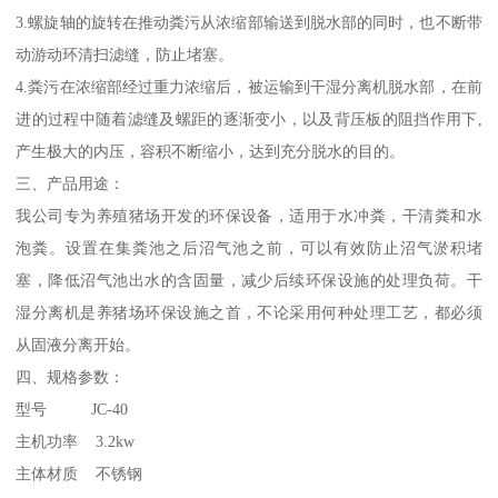
3.螺旋轴的旋转在推动粪污从浓缩部输送到脱水部的同时，也不断带
动游动环清扫滤缝，防止堵塞。
4.粪污在浓缩部经过重力浓缩后，被运输到干湿分离机脱水部，在前
进的过程中随着滤缝及螺距的逐渐变小，以及背压板的阻挡作用下,
产生极大的内压，容积不断缩小，达到充分脱水的目的。
三、产品用途：
我公司专为养殖猪场开发的环保设备，适用于水冲粪，干清粪和水
泡粪。设置在集粪池之后沼气池之前，可以有效防止沼气淤积堵
塞，降低沼气池出水的含固量，减少后续环保设施的处理负荷。干
湿分离机是养猪场环保设施之首，不论采用何种处理工艺，都必须
从固液分离开始。
四、规格参数：
型号 JC-40
主机功率 3.2kw
主体材质 不锈钢