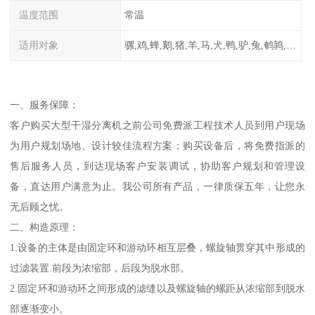
温度范围
常温
适用对象
骡,鸡,蜂,鹅,猪,羊,马,犬,鸭,驴,兔,鹌鹑,牛,鸽
一、服务保障：
客户购买大型干湿分离机之前公司免费派工程技术人员到用户现场
为用户规划场地、设计较佳流程方案；购买设备后，将免费指派的
售后服务人员，到达现场客户安装调试，协助客户规划和管理设
备，直达用户满意为止。我公司所有产品，一律质保五年，让您永
无后顾之忧。
二、构造原理：
1.设备的主体是由固定环和游动环相互层叠，螺旋轴贯穿其中形成的
过滤装置.前段为浓缩部，后段为脱水部。
2.固定环和游动环之间形成的滤缝以及螺旋轴的螺距从浓缩部到脱水
部逐渐变小。