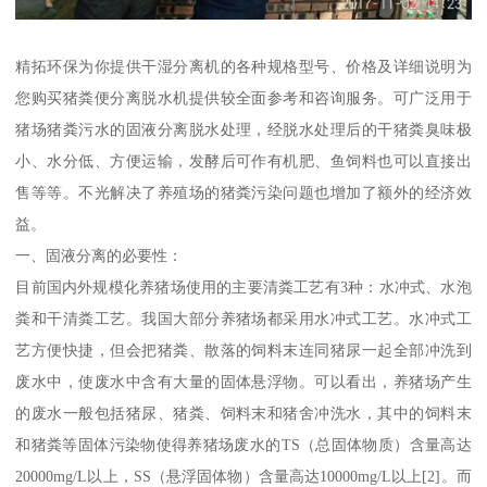
精拓环保为你提供干湿分离机的各种规格型号、价格及详细说明为
您购买猪粪便分离脱水机提供较全面参考和咨询服务。可广泛用于
猪场猪粪污水的固液分离脱水处理，经脱水处理后的干猪粪臭味极
小、水分低、方便运输，发酵后可作有机肥、鱼饲料也可以直接出
售等等。不光解决了养殖场的猪粪污染问题也增加了额外的经济效
益。
一、固液分离的必要性：
目前国内外规模化养猪场使用的主要清粪工艺有3种：水冲式、水泡
粪和干清粪工艺。我国大部分养猪场都采用水冲式工艺。水冲式工
艺方便快捷，但会把猪粪、散落的饲料末连同猪尿一起全部冲洗到
废水中，使废水中含有大量的固体悬浮物。可以看出，养猪场产生
的废水一般包括猪尿、猪粪、饲料末和猪舍冲洗水，其中的饲料末
和猪粪等固体污染物使得养猪场废水的TS（总固体物质）含量高达
20000mg/L以上，SS（悬浮固体物）含量高达10000mg/L以上[2]。而