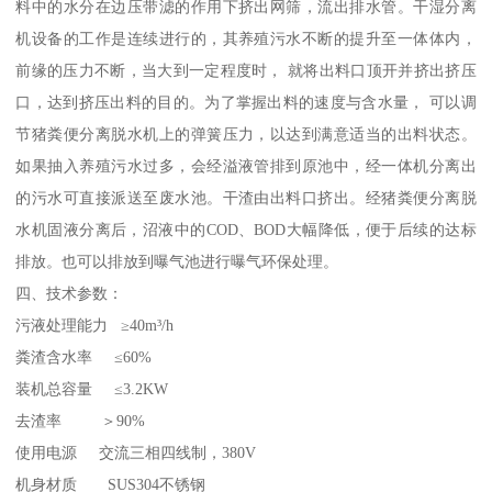
料中的水分在边压带滤的作用下挤出网筛，流出排水管。干湿分离
机设备的工作是连续进行的，其养殖污水不断的提升至一体体内，
前缘的压力不断，当大到一定程度时， 就将出料口顶开并挤出挤压
口，达到挤压出料的目的。为了掌握出料的速度与含水量， 可以调
节猪粪便分离脱水机上的弹簧压力，以达到满意适当的出料状态。
如果抽入养殖污水过多，会经溢液管排到原池中，经一体机分离出
的污水可直接派送至废水池。干渣由出料口挤出。经猪粪便分离脱
水机固液分离后，沼液中的COD、BOD大幅降低，便于后续的达标
排放。也可以排放到曝气池进行曝气环保处理。
四、技术参数：
污液处理能力 ≥40m³/h
粪渣含水率 ≤60%
装机总容量 ≤3.2KW
去渣率 ＞90%
使用电源 交流三相四线制，380V
机身材质 SUS304不锈钢