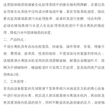
这类固体物质很难被生化处理系统中的微生物利用降解，含量过高
会导致生化系统中活性成分降低或中毒，甚至导致系统崩溃。因此
要在提高猪场粪便污水处理效率，或者对其进行发酵、综合利用，
必须在猪场粪便污水进入生化处理系统前进行干湿分离机的预处
理，降低污水中固体物质的浓度。
二、产品特点：
干湿分离机具有自动化程度高、转速低、操作简单、安装、维修方
便、费用省、效率高、投资回收快，不需添加任何絮凝剂等特点；
该猪粪便分离脱水机采用的高强度螺旋轴、耐腐合金螺旋叶片、筛
网为不锈钢制作，螺旋蛟龙叶片采用工艺处理，是其他同类产品使
用寿命2倍。
三、工作原理：
首先由设备配套的无堵塞液下泵将养殖污水抽送至主机的离心设备
中进行初步的分离，然后进入挤压猪粪便分离脱水机内，再由绞龙
将其逐渐推向机器的前方，同时不断提高机器前缘的压力，迫使物