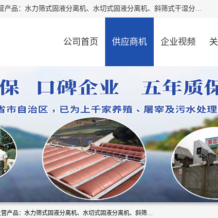
河南精拓环保设备有限公司（咨询电话：18595569755），主营产品：水力筛式固液分离机、水切式固液分离机、斜筛式干湿分离机、养猪场固液分离机、斜筛式固液分离机、屠宰场固液分离机、猪场干湿分离机等。公司从事固液分离设备及配套沼气池的研发、设计、销售与施工，并提供污水处理整体解决方案。
公司首页
供应商机
企业视频
关
河南精拓环保设备有限公司（咨询电话：18595569755），主营产品：水力筛式固液分离机、水切式固液分离机、斜筛式干湿分离机、养猪场固液分离机、斜筛式固液分离机、屠宰场固液分离机、猪场干湿分离机等。公司从事固液分离设备及配套沼气池的研发、设计、销售与施工，并提供污水处理整体解决方案。