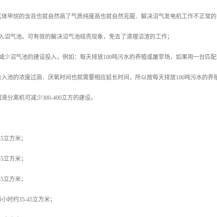
气体甲烷的含且也就自然高了气质纯度高也就自然克服．解决沼气发电机工作不正常的
进入沼气池。可有效的解决沼气池结壳现象，免去了清理沼渣的工作；
减少沼气池的建设投入，例如：每天排放100吨污水的养殖或屠宰场，如果用一台匹配
入池的浓度过高．厌氧时间也就需要相应延长时间，所以按每天排放100吨污水的养殖场
分离机可减少300-400立方的建设。
45立方米；
45立方米；
45立方米；
时约35-45立方米；