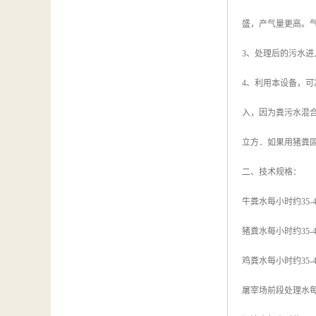
盛，产气量更高。
3、处理后的污水
4、利用本设备，可
入，因为粪污水混合
立方．如果用猪粪固液
二、技术规格：
牛粪水每小时约35-
猪粪水每小时约35-
鸡粪水每小时约35-
屠宰场前段处理水每小