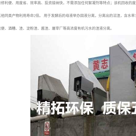
维修利便、用度省、效率高、投资接纳快，不需添加任何絮凝剂等特点；该机回收的度
他同类产物利用寿命2倍。 用于发酵后的母液举办固液分离，分离出的沼渣，含水率30
粪便、酒糟、渣、淀粉渣、酱渣、屠宰厂等高浓度有机污水的渣液分离。