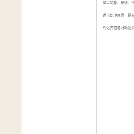
操纵简朴、安装、
锰化处理惩罚，是其
约化养殖场对动物