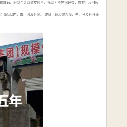
螺旋轴、耐腐合金双螺旋叶片、筛网为不锈钢建造，螺旋叶片回收
-40%以内，粪污固液分离。 该机可遍及做为鸡、牛、马及种种集