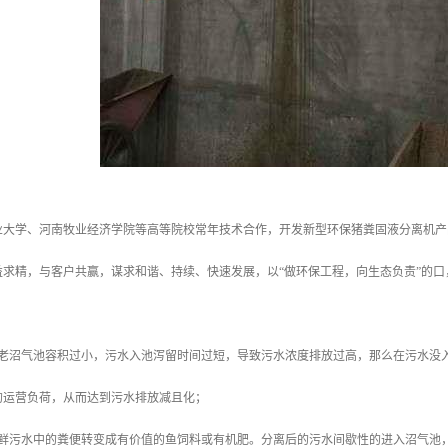
业大学、河南牧业经济学院等高等院校常年技术合作，开发新型环保猪粪固液分离机产
益求精，与客户共赢，谋求和谐、持续、快速发展，以“做环保工程，向生态负责”的
老沼气池容积过小，污水入池泻留时间过短，导致污水浓度排放过高，那么在污水没入池
的运营负荷，从而达到污水排放减且化；
使鲜污水中的粪便转变成有价值的鱼饲料或有机肥。分离后的污水间歇性的进入沼气池