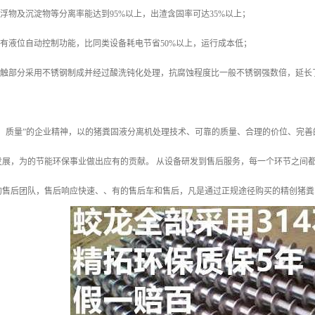
悬浮物及沉淀物等分离率能达到95%以上，出渣含固率可达35%以上；
具有液位自动控制功能，比同类设备耗电节省50%以上，运行成本低；
质接触部分采用不锈钢制成并经过酸洗钝化处理，抗腐蚀程度比一般不锈钢强数倍，延长
上，质量”的企业精神，以的猪粪固液分离机处理技术、可靠的质量、合理的价位、完
发展，为的节能环保事业做出应有的贡献。 从设备研发到售后服务，每一个环节之间
的售后团队，售后响应快速、、有的售后车和售后，凡是通过正规途径购买的精创猪粪