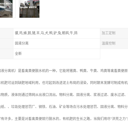
骡,鸡,蜂,鹅,猪,羊,马,犬,鸭,驴,兔,鹌鹑,牛,鸽
加工定制
固液分离
温度控制
全新
固液分离机）是畜禽粪便脱水机的一种，它能将猪粪、鸭粪、牛粪、鸡粪等禽畜粪便原
有机肥可运到缺肥地域利用，也可起到改进泥土布局的浸染，同时颠末发酵可制成有机
态物质，液体则通过筛网从出液口流出。物料分离、固液分离、浆液过滤、废水过滤、
造纸、、垃圾处理惩罚厂、钢铁、石油、矿业等场合污水处理惩罚、固液分离、物料分
字有许多，主要是对畜禽粪便就行脱水的，有机肥的生长之路，当我们用尽“洪荒之力