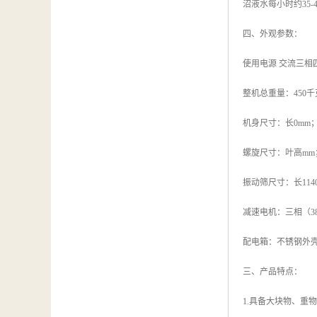
沼液水每小时约35-
四、外观参数：
使用电源 交流三相四
整机总重量：450千
机身尺寸：长0mm；
螺旋尺寸：叶高mm；
振动筛尺寸：长1140
减速电机：三相（380
配电箱：不锈钢外
三、产品特点：
1.具备大块物、