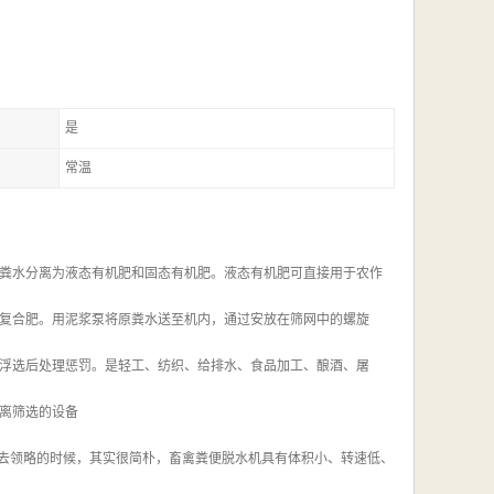
是
常温
粪水分离为液态有机肥和固态有机肥。液态有机肥可直接用于农作
复合肥。用泥浆泵将原粪水送至机内，通过安放在筛网中的螺旋
浮选后处理惩罚。是轻工、纺织、给排水、食品加工、酿酒、屠
离筛选的设备
”去领略的时候，其实很简朴，畜禽粪便脱水机具有体积小、转速低、