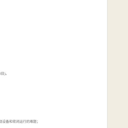
0目)。
绕设备和密闭运行的难题；