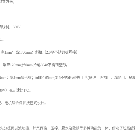
45立方米；
线制，380V
克。
宽1mm；高1700mm；斜框（2.0厚不锈钢板焊接）
螺距120mm;长0mm;冷轧304#不锈钢整形。
mm；宽1mm条形筛；间隙0.65mm;316不锈钢#碰焊工艺(备注：鸭75目、鸡65目、猪8
V）4kw;速比17:1，
壳、电机综合保护按钮式设计。
重物先分拣再过滤功能，并集传输、压榨、脱水及除砂等多种功能为一体，解决了垃圾缠