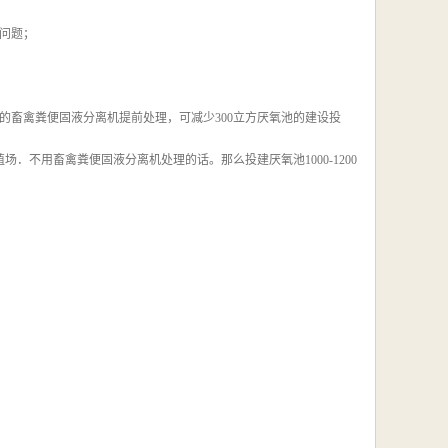
问题；
的畜禽粪便固液分离机提前处理，可减少300立方厌氧池的建设投
．不用畜禽粪便固液分离机处理的话。那么投建厌氧池1000-1200