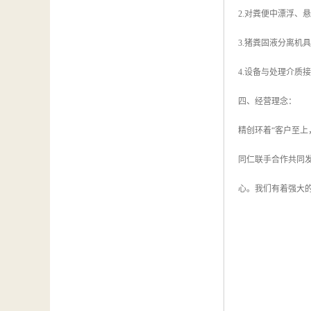
2.对粪便中漂浮、
3.猪粪固液分离机
4.设备与处理介
四、经营理念：
精创环着“客户至
同仁联手合作共同
心。我们有着强大