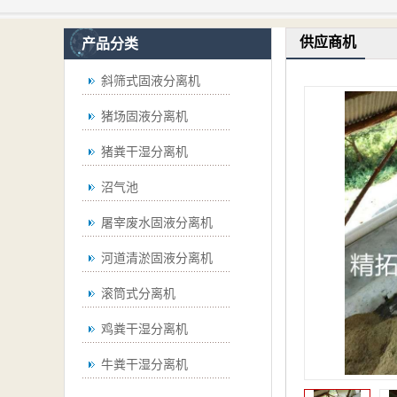
供应商机
产品分类
斜筛式固液分离机
猪场固液分离机
猪粪干湿分离机
沼气池
屠宰废水固液分离机
河道清淤固液分离机
滚筒式分离机
鸡粪干湿分离机
牛粪干湿分离机