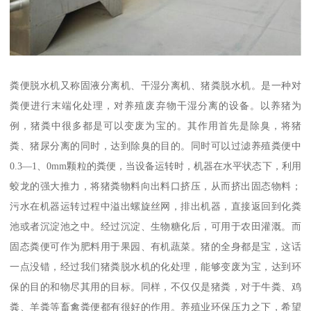
粪便脱水机又称固液分离机、干湿分离机、猪粪脱水机。是一种对
粪便进行末端化处理，对养殖废弃物干湿分离的设备。以养猪为
例，猪粪中很多都是可以变废为宝的。其作用首先是除臭，将猪
粪、猪尿分离的同时，达到除臭的目的。同时可以过滤养殖粪便中
0.3—1、0mm颗粒的粪便，当设备运转时，机器在水平状态下，利用
蛟龙的强大推力，将猪粪物料向出料口挤压，从而挤出固态物料；
污水在机器运转过程中溢出螺旋丝网，排出机器，直接返回到化粪
池或者沉淀池之中。经过沉淀、生物糖化后，可用于农田灌溉。而
固态粪便可作为肥料用于果园、有机蔬菜。猪的全身都是宝，这话
一点没错，经过我们猪粪脱水机的化处理，能够变废为宝，达到环
保的目的和物尽其用的目标。同样，不仅仅是猪粪，对于牛粪、鸡
粪、羊粪等畜禽粪便都有很好的作用。养殖业环保压力之下，希望