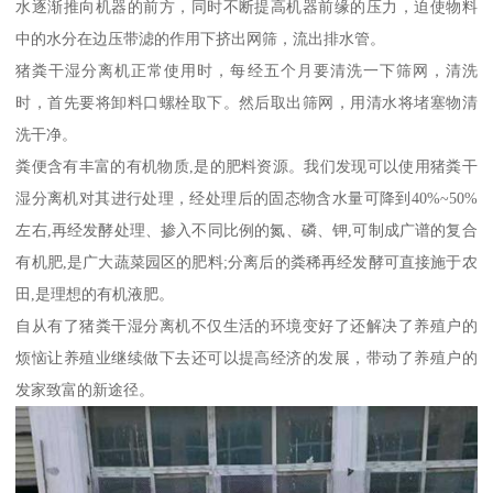
水逐渐推向机器的前方，同时不断提高机器前缘的压力，迫使物料
中的水分在边压带滤的作用下挤出网筛，流出排水管。
猪粪干湿分离机正常使用时，每经五个月要清洗一下筛网，清洗
时，首先要将卸料口螺栓取下。然后取出筛网，用清水将堵塞物清
洗干净。
粪便含有丰富的有机物质,是的肥料资源。我们发现可以使用猪粪干
湿分离机对其进行处理，经处理后的固态物含水量可降到40%~50%
左右,再经发酵处理、掺入不同比例的氮、磷、钾,可制成广谱的复合
有机肥,是广大蔬菜园区的肥料;分离后的粪稀再经发酵可直接施于农
田,是理想的有机液肥。
自从有了猪粪干湿分离机不仅生活的环境变好了还解决了养殖户的
烦恼让养殖业继续做下去还可以提高经济的发展，带动了养殖户的
发家致富的新途径。