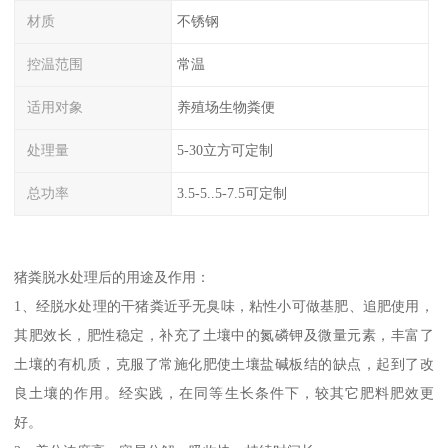
材质
不锈钢
控温范围
常温
适用对象
养殖场生物粪便
处理量
5-30立方可定制
总功率
3.5-5..5-7.5可定制
猪粪脱水处理后的用途及作用：
1、经脱水处理的干猪粪近乎无臭味，粘性小可做基肥、追肥使用，
其肥效长，肥性稳定，补充了土壤中的氮磷钾及微量元素，丰富了
土壤的有机质，克服了常施化肥使土壤盐碱板结的缺点，起到了改
良土壤的作用。经实践，在同等生长条件下，较其它肥料肥效更
好。