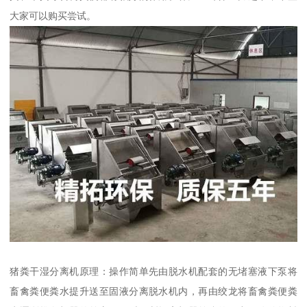
大家可以购买尝试。
猪粪干湿分离机原理：操作简单先由脱水机配套的无堵塞液下泵将
畜禽粪便粪水提升送至固液分离脱水机内，再由绞龙将畜禽粪便粪