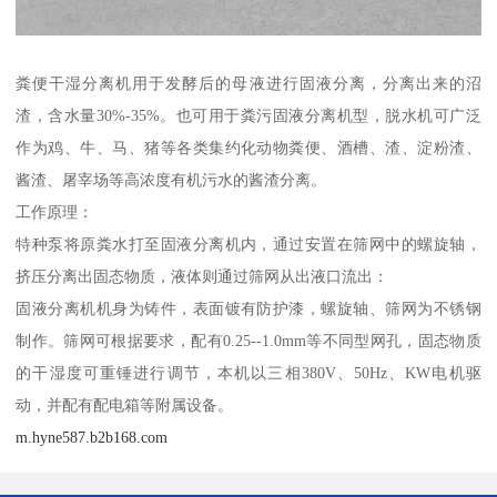
粪便干湿分离机用于发酵后的母液进行固液分离，分离出来的沼
渣，含水量30%-35%。也可用于粪污固液分离机型，脱水机可广泛
作为鸡、牛、马、猪等各类集约化动物粪便、酒槽、渣、淀粉渣、
酱渣、屠宰场等高浓度有机污水的酱渣分离。
工作原理：
特种泵将原粪水打至固液分离机内，通过安置在筛网中的螺旋轴，
挤压分离出固态物质，液体则通过筛网从出液口流出：
固液分离机机身为铸件，表面镀有防护漆，螺旋轴、筛网为不锈钢
制作。筛网可根据要求，配有0.25--1.0mm等不同型网孔，固态物质
的干湿度可重锤进行调节，本机以三相380V、50Hz、KW电机驱
动，并配有配电箱等附属设备。
m.hyne587.b2b168.com