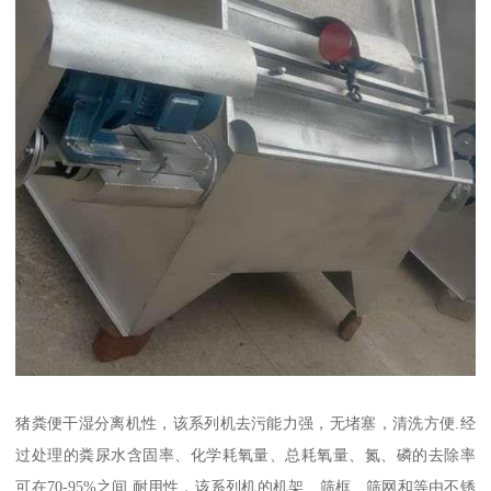
猪粪便干湿分离机性，该系列机去污能力强，无堵塞，清洗方便.经
过处理的粪尿水含固率、化学耗氧量、总耗氧量、氮、磷的去除率
可在70-95%之间.耐用性，该系列机的机架、筛框、筛网和等由不锈