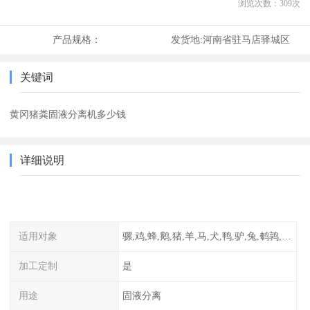
浏览次数：
309
次
产品规格：
发货地:
河南省驻马店驿城区
关键词
黄冈猪粪固液分离机多少钱
详细说明
适用对象
骡,鸡,蜂,鹅,猪,羊,马,犬,鸭,驴,兔,鹌鹑,牛,鸽
加工定制
是
用途
固液分离