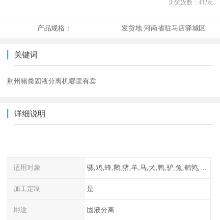
浏览次数：
432
次
产品规格：
发货地:
河南省驻马店驿城区
关键词
荆州猪粪固液分离机哪里有卖
详细说明
适用对象
骡,鸡,蜂,鹅,猪,羊,马,犬,鸭,驴,兔,鹌鹑,牛,鸽
加工定制
是
用途
固液分离