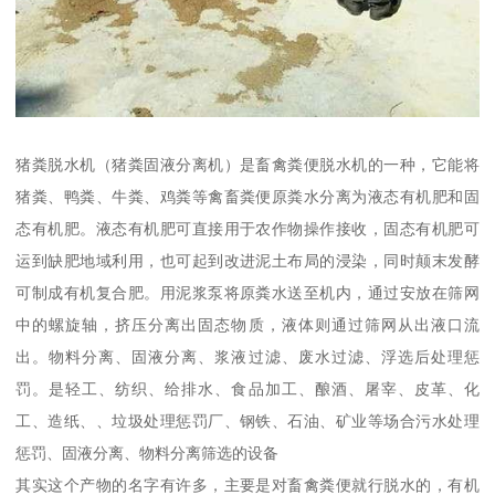
猪粪脱水机（猪粪固液分离机）是畜禽粪便脱水机的一种，它能将
猪粪、鸭粪、牛粪、鸡粪等禽畜粪便原粪水分离为液态有机肥和固
态有机肥。液态有机肥可直接用于农作物操作接收，固态有机肥可
运到缺肥地域利用，也可起到改进泥土布局的浸染，同时颠末发酵
可制成有机复合肥。用泥浆泵将原粪水送至机内，通过安放在筛网
中的螺旋轴，挤压分离出固态物质，液体则通过筛网从出液口流
出。物料分离、固液分离、浆液过滤、废水过滤、浮选后处理惩
罚。是轻工、纺织、给排水、食品加工、酿酒、屠宰、皮革、化
工、造纸、、垃圾处理惩罚厂、钢铁、石油、矿业等场合污水处理
惩罚、固液分离、物料分离筛选的设备
其实这个产物的名字有许多，主要是对畜禽粪便就行脱水的，有机