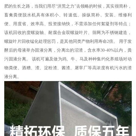
肥的生长之路，当我们用尽“洪荒之力”去领略的时候，其实很简朴，
畜禽粪便脱水机具有体积小、转速低、操纵简朴、安装、维修利
便、用度省、效率高、投资接纳快，不需添加任何絮凝剂等特点；
该机回收的度螺旋轴、耐腐合金双螺旋叶片、筛网为不锈钢建造，
螺旋叶片回收锰化处理惩罚，是其他同类产物利用寿命2倍。 用于发
酵后的母液举办固液分离，分离出的沼渣，含水率30-40%以内，粪
污固液分离。 该机可遍及做为鸡、牛、马及种种集约化养殖场对动
物粪便、酒糟、渣、淀粉渣、酱渣、屠宰厂等高浓度有机污水的渣
液分离。