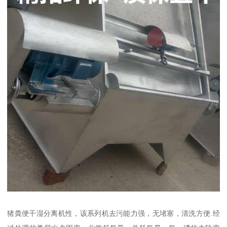
猪粪便干湿分离机性，该系列机去污能力强，无堵塞，清洗方便.经