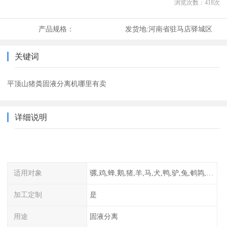
浏览次数：
418
次
产品规格：
发货地:
河南省驻马店驿城区
关键词
平顶山猪粪固液分离机哪里有卖
详细说明
适用对象
骡,鸡,蜂,鹅,猪,羊,马,犬,鸭,驴,兔,鹌鹑,牛,鸽
加工定制
是
用途
固液分离