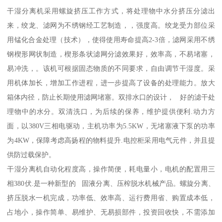
干湿分离机采用螺旋挤压工作方式，将处理物中水分挤压分滤出
来，绞龙、滤网为不绣钢经工艺制造，，强度高。绞龙受力部位采
用锰化合金处理（技术），使得使用寿命提高2-3倍，滤网采用不绣
钢楔形网状制造，楔形条状滤网分滤效果好，效率高，不易堵塞，
易冲洗，。该机可根据固态物质的不同要求，自由调节干湿度。采
用机体加长，增加工作进程，进一步提高了设备的处理能力。放大
箱体内径，防止长期使用滤网堵塞。双排水口的设计， 好的滤干处
理物中的水分。双清洗口，为后续的保养，维护提供便利.动力方
面，以380V三相电驱动，主机功率为5.5KW，无堵塞液下泵的功率
为4KW，保障考虑高扬程的物料提升.电控柜采用电气元件，并且提
供防过载保护。
干湿分离机自动化程度高，操作简便，耗电量小，电机的配置用三
相380伏.是一种新型的 固液分离、压榨脱水机械产品。螺旋分离、
挤压脱水一机完成，功率低、效率高、运行费用省、购置成本低，
占地小，操作简单、易维护、无易损部件，投资回收快，不需添加