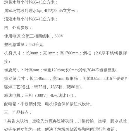
鸡粪水每小时约35-45立方米；
屠宰场前段处理水每小时约35-45立方米；
沼液水每小时约35-45立方米；
四、外观参数：
使用电源 交流三相四线制，380V
整机总重量：450千克。
机身尺寸：长0mm；宽1mm；高1700mm；斜框（2.0厚不锈钢板焊
接）
螺旋尺寸：叶高mm；螺距120mm;长0mm;冷轧304#不锈钢整形。
振动筛尺寸：长1140mm；宽1mm条形筛；间隙0.65mm;316不锈钢#
碰焊工艺(备注：鸭75目、鸡65目、猪80目)。
减速电机：三相（380V）4kw;速比17:1，
配电箱：不锈钢外壳、电机综合保护按钮式设计。
三、产品特点：
1.具备大块物、重物先分拣再过滤功能，并集传输、压榨、脱水及除
砂等多种功能为一体，解决了垃圾缠绕设备和密闭运行的难题；