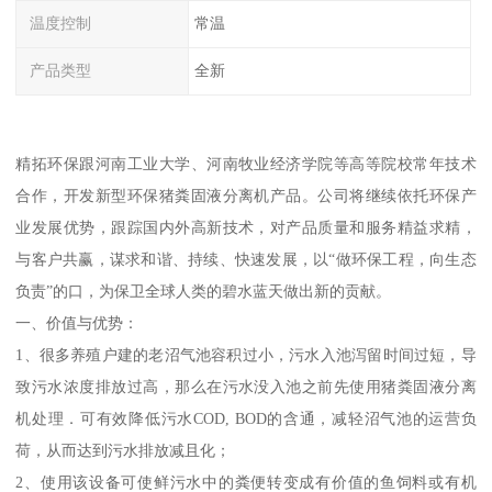
温度控制
常温
产品类型
全新
精拓环保跟河南工业大学、河南牧业经济学院等高等院校常年技术
合作，开发新型环保猪粪固液分离机产品。公司将继续依托环保产
业发展优势，跟踪国内外高新技术，对产品质量和服务精益求精，
与客户共赢，谋求和谐、持续、快速发展，以“做环保工程，向生态
负责”的口，为保卫全球人类的碧水蓝天做出新的贡献。
一、价值与优势：
1、很多养殖户建的老沼气池容积过小，污水入池泻留时间过短，导
致污水浓度排放过高，那么在污水没入池之前先使用猪粪固液分离
机处理．可有效降低污水COD, BOD的含通，减轻沼气池的运营负
荷，从而达到污水排放减且化；
2、使用该设备可使鲜污水中的粪便转变成有价值的鱼饲料或有机