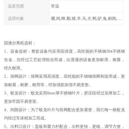
温度范围
常温
适用对象
骡,鸡,蜂,鹅,猪,羊,马,犬,鸭,驴,兔,鹌鹑,牛,鸽
固液分离机选材：
1、设备选材：整套设备均采用高强度，高性能的不锈钢304不锈钢
合金，在经过工艺处理组合而成，比普通的设备更加耐用，耐腐，
经久耐用。
2、筛网设计：筛网采用高强度，高性能的不锈钢筛网制造而成，更
加耐腐，耐磨，耐用等，经加强筋加强不易变形。
3、蛟龙设计：蛟龙采用8mm厚不锈钢叶片，挤压段经过加厚加工，
更加牢固不易变形。
4、间隙设计：为了蛟龙叶片与筛网配合更加紧密，我们每一根蛟龙
均经过车床精加工而成。
5、出料口设计：盖板和重力杆配合，出料更快，更稳，调节方便，