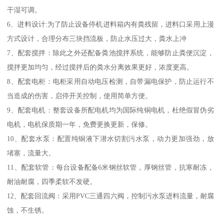
干湿可调。
6、进料设计:为了防止设备停机进料箱内有粪残留，进料口采用上漫
方式设计，合理分布三块挡流板，防止水压过大，粪水上冲
7、配套搅拌：除此之外还配备粪池搅拌系统，能够防止粪便沉淀，
搅拌更加均匀，经过搅拌后的粪水分离效果更好，浓度更高。
8、配套电柜：电柜采用自动电压检测，自带漏电保护，防止运行不
当造成的伤害，启停开关控制，使用简单方便。
9、配套电机：整套设备所配电机均为国际纯铜电机，杜绝假冒伪劣
电机，电机保质期一年，免费更换更新，保修。
10、配套水泵：配置纯铜液下潜水切割污水泵，动力更加强劲，放
堵塞，流量大。
11、配套软管：每台设备配备6米钢丝软管，厚钢丝管，抗寒耐冻，
耐油耐腐，四季柔软不发硬。
12、配套回流阀：采用PVC三通四六阀，控制污水泵进料流量，耐腐
蚀，不生锈。