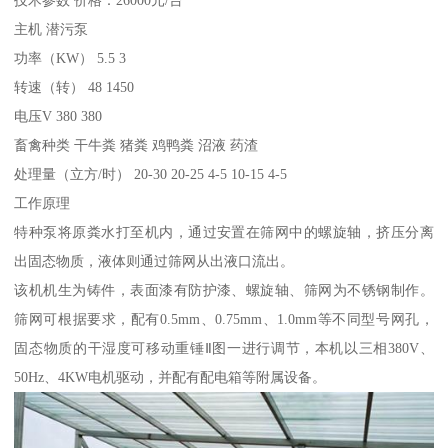
主机 潜污泵
功率（KW） 5.5 3
转速（转） 48 1450
电压V 380 380
畜禽种类 干牛粪 猪粪 鸡鸭粪 沼液 药渣
处理量（立方/时） 20-30 20-25 4-5 10-15 4-5
工作原理
特种泵将原粪水打至机内，通过安置在筛网中的螺旋轴，挤压分离
出固态物质，液体则通过筛网从出液口流出。
该机机生为铸件，表面漆有防护漆、螺旋轴、筛网为不锈钢制作。
筛网可根据要求，配有0.5mm、0.75mm、1.0mm等不同型号网孔，
固态物质的干湿度可移动重锤Ⅱ图一进行调节，本机以三相380V、
50Hz、4KW电机驱动，并配有配电箱等附属设备。