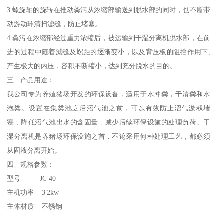
3.螺旋轴的旋转在推动粪污从浓缩部输送到脱水部的同时，也不断带
动游动环清扫滤缝，防止堵塞。
4.粪污在浓缩部经过重力浓缩后，被运输到干湿分离机脱水部，在前
进的过程中随着滤缝及螺距的逐渐变小，以及背压板的阻挡作用下,
产生极大的内压，容积不断缩小，达到充分脱水的目的。
三、产品用途：
我公司专为养殖猪场开发的环保设备，适用于水冲粪，干清粪和水
泡粪。设置在集粪池之后沼气池之前，可以有效防止沼气淤积堵
塞，降低沼气池出水的含固量，减少后续环保设施的处理负荷。干
湿分离机是养猪场环保设施之首，不论采用何种处理工艺，都必须
从固液分离开始。
四、规格参数：
型号 JC-40
主机功率 3.2kw
主体材质 不锈钢