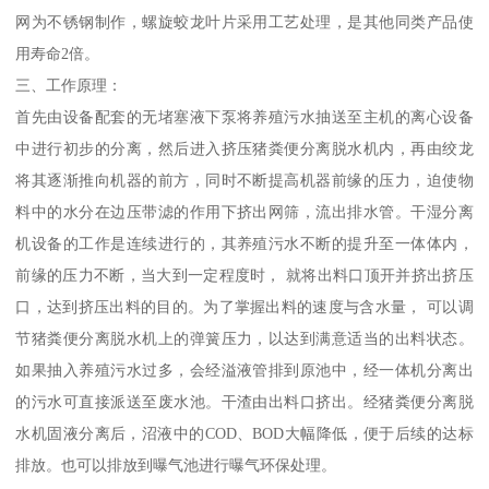
网为不锈钢制作，螺旋蛟龙叶片采用工艺处理，是其他同类产品使
用寿命2倍。
三、工作原理：
首先由设备配套的无堵塞液下泵将养殖污水抽送至主机的离心设备
中进行初步的分离，然后进入挤压猪粪便分离脱水机内，再由绞龙
将其逐渐推向机器的前方，同时不断提高机器前缘的压力，迫使物
料中的水分在边压带滤的作用下挤出网筛，流出排水管。干湿分离
机设备的工作是连续进行的，其养殖污水不断的提升至一体体内，
前缘的压力不断，当大到一定程度时， 就将出料口顶开并挤出挤压
口，达到挤压出料的目的。为了掌握出料的速度与含水量， 可以调
节猪粪便分离脱水机上的弹簧压力，以达到满意适当的出料状态。
如果抽入养殖污水过多，会经溢液管排到原池中，经一体机分离出
的污水可直接派送至废水池。干渣由出料口挤出。经猪粪便分离脱
水机固液分离后，沼液中的COD、BOD大幅降低，便于后续的达标
排放。也可以排放到曝气池进行曝气环保处理。