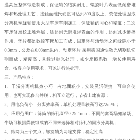
温高压整体锻造制成，保证轴的结实耐用。螺旋叶片表面做耐磨堆
焊和热处理工艺，接触面维氏硬度可达到800度以上。粪便处理固液
分离机螺旋轴使用大型车床车削加工，保证轴的同心和精度；二次
车床修磨校正堆焊层，还起到光滑堆焊表面的作用，起到减少磨擦
作用。垫片都是数控车床加工而成，固定环与活动环之间缝隙小于
0.3mm，公差在0.03mm以内。动定环片 采用德国通快激光切割机切
割而成，精度高，且经过抛光处理，减少摩擦系数，增长使用寿
命。按客户使用要求，可以进行热处理。
三、产品特点：
1、干湿分离机机身小巧，占地面积小，安装灵活便捷，可单台使
用，也可实现多台并联，相互立运行，节省土建资源；
2、用电负荷小，分离效率高，单机处理量较高可达72m³/h；
3、应用范围广：筛筒的筛孔直径0.25-1mm，不同的禽畜场如猪场、
牛场可根据粪便组成的不同来选择相对筛孔的固液分离机；
4、筛网为三个支点，螺旋轴为两端支撑，稳定性高；