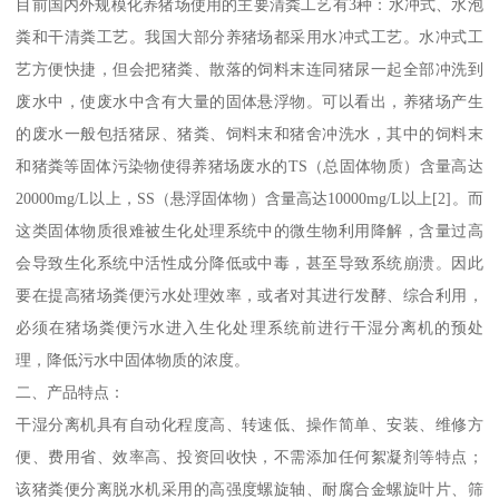
目前国内外规模化养猪场使用的主要清粪工艺有3种：水冲式、水泡
粪和干清粪工艺。我国大部分养猪场都采用水冲式工艺。水冲式工
艺方便快捷，但会把猪粪、散落的饲料末连同猪尿一起全部冲洗到
废水中，使废水中含有大量的固体悬浮物。可以看出，养猪场产生
的废水一般包括猪尿、猪粪、饲料末和猪舍冲洗水，其中的饲料末
和猪粪等固体污染物使得养猪场废水的TS（总固体物质）含量高达
20000mg/L以上，SS（悬浮固体物）含量高达10000mg/L以上[2]。而
这类固体物质很难被生化处理系统中的微生物利用降解，含量过高
会导致生化系统中活性成分降低或中毒，甚至导致系统崩溃。因此
要在提高猪场粪便污水处理效率，或者对其进行发酵、综合利用，
必须在猪场粪便污水进入生化处理系统前进行干湿分离机的预处
理，降低污水中固体物质的浓度。
二、产品特点：
干湿分离机具有自动化程度高、转速低、操作简单、安装、维修方
便、费用省、效率高、投资回收快，不需添加任何絮凝剂等特点；
该猪粪便分离脱水机采用的高强度螺旋轴、耐腐合金螺旋叶片、筛