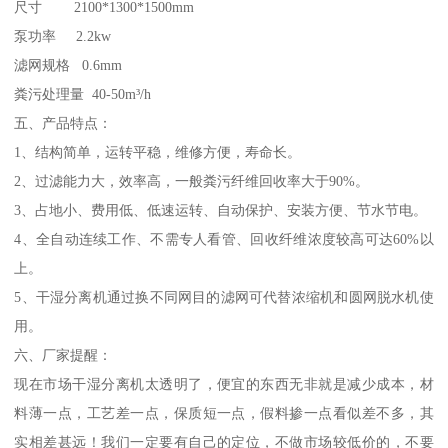
尺寸 2100*1300*1500mm
泵功率 2.2kw
滤网规格 0.6mm
粪污处理量 40-50m³/h
五、产品特点：
1、结构简单，运转平稳，维修方便，寿命长。
2、过滤能力大，效率高，一般粪污纤维回收率大于90%。
3、占地小、费用低、低速运转、自动保护、安装方便、节水节电。
4、全自动连续工作、不需专人看管、回收纤维浓度较高可达60%以
上。
5、干湿分离机通过换不同网目的滤网可代替浓缩机和圆网脱水机使
用。
六、厂家提醒：
现在市场干湿分离机太透明了，便宜的东西无非就是减少成本，材
料薄一点，工艺差一点，保质短一点，假料掺一点看似差不多，其
实相差甚远！我们一定要有自己的定位，不做市场较低价的，不要