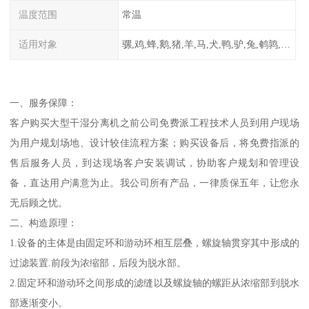
温度范围
常温
适用对象
骡,鸡,蜂,鹅,猪,羊,马,犬,鸭,驴,兔,鹌鹑,牛,鸽
一、服务保障：
客户购买大型干湿分离机之前公司免费派工程技术人员到用户现场
为用户规划场地、设计较佳流程方案；购买设备后，将免费指派的
售后服务人员，到达现场客户安装调试，协助客户规划和管理设
备，直达用户满意为止。我公司所有产品，一律质保五年，让您永
无后顾之忧。
二、构造原理：
1.设备的主体是由固定环和游动环相互层叠，螺旋轴贯穿其中形成的
过滤装置.前段为浓缩部，后段为脱水部。
2.固定环和游动环之间形成的滤缝以及螺旋轴的螺距从浓缩部到脱水
部逐渐变小。