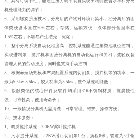
5、具有可调节性，能通过压力调节装置实现出料粪便含水率和分离
机处理能力的调节；
6、采用螺旋挤压技术，分离后的产物对环境污染小，经分离后的固
体粪便含水量在50%左右，存储、运输方便；液体部分含固率在
1.5%左右，不容易产生结壳、沉淀；
7、整个分离系统自动化程度高，控制系统能通过集粪池液位控制，
实现进料泵、搅拌机和固液分离机的自动化运行和关闭，减轻设备
管理人员的劳动强度，同时也支持手动控制；
8、根据养殖场规模和布局配置系统内切割泵、搅拌机等的功率，一
般为5.5kw-8.5kw，较大功率为8.5kw，整个系统耗能低；
9、接触粪便的核心部件及管件均采用316不锈钢材质，抗腐蚀性
强，可靠性高，使用寿命长；
10、一般情况分离机无需清洗，日常管理、维护、操作方便。
四、技术参数：
1、调质搅拌系统：3.0KW桨叶搅拌机
2、污水提升系统：2.2KW潜污切割泵1 台，扬程8米，管道为3寸钢