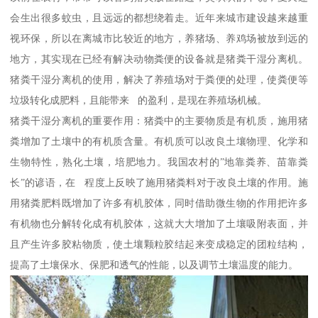
会生出很多蚊虫，且远远的都想绕着走。近年来城市建设越来越重
视环保，所以在离城市比较近的地方，养猪场、养鸡场被放到远的
地方，其实现在已经有解决动物粪便的设备就是猪粪干湿分离机。
猪粪干湿分离机的使用，解决了养殖场对于粪便的处理，使粪便等
垃圾转化成肥料，且能带来 的盈利，是现在养殖场机械。
猪粪干湿分离机的重要作用：猪粪中的主要物质是有机质，施用猪
粪增加了土壤中的有机质含量。有机质可以改良土壤物理、化学和
生物特性，熟化土壤，培肥地力。我国农村的”地靠粪养、苗靠粪
长”的谚语，在 程度上反映了施用猪粪料对于改良土壤的作用。施
用猪粪肥料既增加了许多有机胶体，同时借助微生物的作用把许多
有机物也分解转化成有机胶体，这就大大增加了土壤吸附表面，并
且产生许多胶粘物质，使土壤颗粒胶结起来变成稳定的团粒结构，
提高了土壤保水、保肥和透气的性能，以及调节土壤温度的能力。