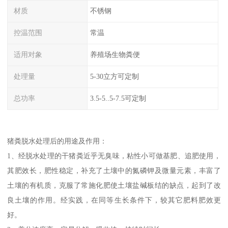
材质
不锈钢
控温范围
常温
适用对象
养殖场生物粪便
处理量
5-30立方可定制
总功率
3.5-5..5-7.5可定制
猪粪脱水处理后的用途及作用：
1、经脱水处理的干猪粪近乎无臭味，粘性小可做基肥、追肥使用，
其肥效长，肥性稳定，补充了土壤中的氮磷钾及微量元素，丰富了
土壤的有机质，克服了常施化肥使土壤盐碱板结的缺点，起到了改
良土壤的作用。经实践，在同等生长条件下，较其它肥料肥效更
好。