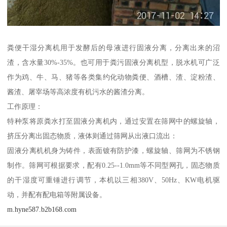
粪便干湿分离机用于发酵后的母液进行固液分离，分离出来的沼
渣，含水量30%-35%。也可用于粪污固液分离机型，脱水机可广泛
作为鸡、牛、马、猪等各类集约化动物粪便、酒槽、渣、淀粉渣、
酱渣、屠宰场等高浓度有机污水的酱渣分离。
工作原理：
特种泵将原粪水打至固液分离机内，通过安置在筛网中的螺旋轴，
挤压分离出固态物质，液体则通过筛网从出液口流出：
固液分离机机身为铸件，表面镀有防护漆，螺旋轴、筛网为不锈钢
制作。筛网可根据要求，配有0.25--1.0mm等不同型网孔，固态物质
的干湿度可重锤进行调节，本机以三相380V、50Hz、KW电机驱
动，并配有配电箱等附属设备。
m.hyne587.b2b168.com