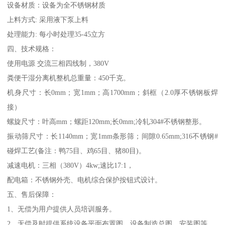
设备材质：设备为全不锈钢材质
上料方式: 采用液下泵上料
处理能力: 每小时处理35-45立方
四、技术规格：
使用电源 交流三相四线制，380V
粪便干湿分离机整机总重量：450千克。
机身尺寸：长0mm；宽1mm；高1700mm；斜框（2.0厚不锈钢板焊
接）
螺旋尺寸：叶高mm；螺距120mm;长0mm;冷轧304#不锈钢整形。
振动筛尺寸：长1140mm；宽1mm条形筛；间隙0.65mm;316不锈钢#
碰焊工艺(备注：鸭75目、鸡65目、猪80目)。
减速电机：三相（380V）4kw;速比17:1，
配电箱：不锈钢外壳、电机综合保护按钮式设计。
五、售后保障：
1、无偿为用户提供人员培训服务。
2、无偿及时提供系统设备平面布置图、设备制造总图、安装图等。