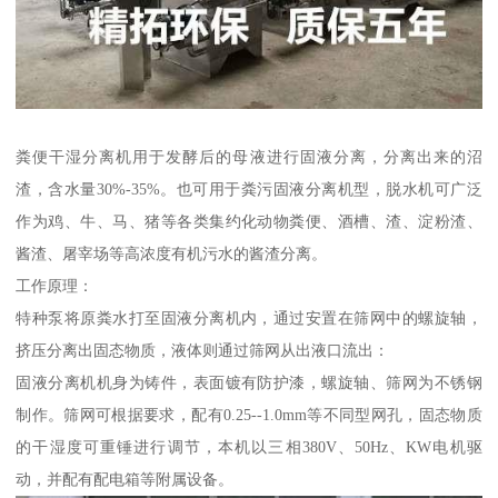
粪便干湿分离机用于发酵后的母液进行固液分离，分离出来的沼
渣，含水量30%-35%。也可用于粪污固液分离机型，脱水机可广泛
作为鸡、牛、马、猪等各类集约化动物粪便、酒槽、渣、淀粉渣、
酱渣、屠宰场等高浓度有机污水的酱渣分离。
工作原理：
特种泵将原粪水打至固液分离机内，通过安置在筛网中的螺旋轴，
挤压分离出固态物质，液体则通过筛网从出液口流出：
固液分离机机身为铸件，表面镀有防护漆，螺旋轴、筛网为不锈钢
制作。筛网可根据要求，配有0.25--1.0mm等不同型网孔，固态物质
的干湿度可重锤进行调节，本机以三相380V、50Hz、KW电机驱
动，并配有配电箱等附属设备。