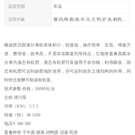
温度范围
常温
适用对象
骡,鸡,蜂,鹅,猪,羊,马,犬,鸭,驴,兔,鹌鹑,牛,鸽
螺旋挤压固液分离机有体积小，转速低，操作简单、安装、维修方
便，费用省，效率高，不需添加聚凝剂等特点，它能将畜禽原粪水
分离为液态有机肥，液态有机肥可直接用于农作物，利用吸收，固
态有机肥可运到缺肥地区使用，亦可起到改良土壤结构的作用，同
时经过发酵可制成有机复。
技术参数 价格：26000元/台
主机 潜污泵
功率（KW） 5.5 3
转速（转） 48 1450
电压V 380 380
畜禽种类 干牛粪 猪粪 鸡鸭粪 沼液 药渣