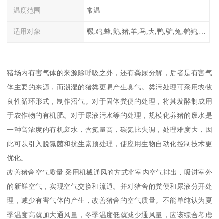
温度范围
常温
适用对象
骡,鸡,蜂,鹅,猪,羊,马,犬,鸭,驴,兔,鹌鹑,牛,鸽
猪场内有害气体的来源除呼吸之外，还有粪尿分解，后者是有害气
体主要的来源，而潮湿的猪粪更易产生臭气。粪污处理可采用农牧
良性循环形式，制作沼气。对于固体粪便的处理，将其发酵制成用
于农作物的有机肥。对于尿液污水等的处理，规模化养猪的废水是
一种高浓度的有机废水，含氮量高，碳氮比失调，处理难度大，因
此可以引入脱氮菌和抗生素预处理，使应用生物自动化控制技术更
优化。
改善猪舍空气质量 采用机械通风的方式将室内空气排出，吸进室外
的新鲜空气，实现空气交换和流通。并对猪舍的粪便和尿液分开处
理，减少有害气体的产生，改善猪舍的空气质量。不能单纯认为夏
季温度高就加大通风量，冬季温度低就减少通风量，应该综合考虑