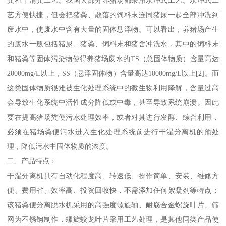
艺方便快捷，但会把猪粪、散落的饲料末连同猪尿一起全部冲洗到
废水中，使废水中含有大量的固体悬浮物。可以看出，养猪场产生
的废水一般包括猪尿、猪粪、饲料末和猪舍冲洗水，其中的饲料末
和猪粪等固体污染物使得养猪场废水的TS（总固体物质）含量高达
20000mg/L以上，SS（悬浮固体物）含量高达10000mg/L以上[2]。而
这类固体物质很难被生化处理系统中的微生物利用降解，含量过高
会导致生化系统中活性成分降低或中毒，甚至导致系统崩溃。因此
要在提高猪场粪便污水处理效率，或者对其进行发酵、综合利用，
必须在猪场粪便污水进入生化处理系统前进行干湿分离机的预处
理，降低污水中固体物质的浓度。
二、产品特点：
干湿分离机具有自动化程度高、转速低、操作简单、安装、维修方
便、费用省、效率高、投资回收快，不需添加任何絮凝剂等特点；
该猪粪便分离脱水机采用的高强度螺旋轴、耐腐合金螺旋叶片、筛
网为不锈钢制作，螺旋蛟龙叶片采用工艺处理，是其他同类产品使