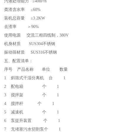
污液处理能力 ≥40m³/h
粪渣含水率 ≤60%
装机总容量 ≤3.2KW
去渣率 ＞90%
使用电源 交流三相四线制，380V
机身材质 SUS304不锈钢
振动筛材质 SUS316不锈钢
五、配置清单：
序号 产品名称 单位 数量
1 斜筛式干湿分离机 台 1
2 配电箱 个 1
3 搅拌架 个 1
4 搅拌杆 个 1
5 减速机 个 1
6 泵提升装置 个 1
7 无堵塞污水切割泵个 1