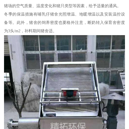
猪场的空气质量、温度变化和猪只类型等因素，给予适量的通风。
冬季的保温措施有哺乳仔猪舍光照增温、地暖增温以及安装温控设
备等。此外，猪舍的饲养密度也要格外注意，断奶转入保育舍密度
为3头/m2，补料期间猪舍适。