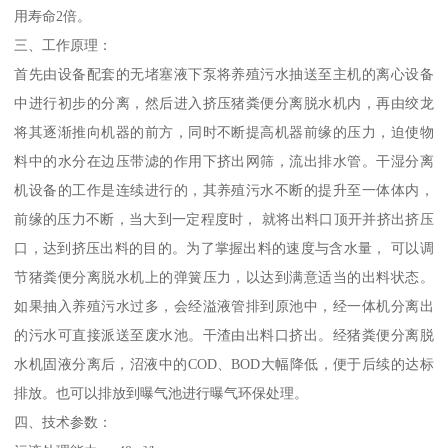
用寿命2倍。
三、工作原理：
首先由设备配套的无堵塞液下泵将养殖污水抽送至主机的离心设备
中进行初步的分离，然后进入挤压猪粪便分离脱水机内，再由绞龙
将其逐渐推向机器的前方，同时不断提高机器前缘的压力，迫使物
料中的水分在边压带滤的作用下挤出网筛，流出排水管。干湿分离
机设备的工作是连续进行的，其养殖污水不断的提升至一体体内，
前缘的压力不断，当大到一定程度时， 就将出料口顶开并挤出挤压
口，达到挤压出料的目的。为了掌握出料的速度与含水量， 可以调
节猪粪便分离脱水机上的弹簧压力，以达到满意适当的出料状态。
如果抽入养殖污水过多，会经溢液管排到原池中，经一体机分离出
的污水可直接派送至废水池。干渣由出料口挤出。经猪粪便分离脱
水机固液分离后，沼液中的COD、BOD大幅降低，便于后续的达标
排放。也可以排放到曝气池进行曝气环保处理。
四、技术参数：