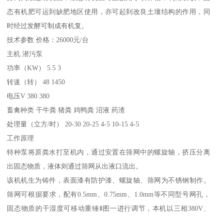
态有机肥可运到缺肥地区使用，亦可起到改良土壤结构的作用，同
时经过发酵可制成有机复。
技术参数 价格：26000元/台
主机 潜污泵
功率（KW） 5.5 3
转速（转） 48 1450
电压V 380 380
畜禽种类 干牛粪 猪粪 鸡鸭粪 沼液 药渣
处理量（立方/时） 20-30 20-25 4-5 10-15 4-5
工作原理
特种泵将原粪水打至机内，通过安置在筛网中的螺旋轴，挤压分离
出固态物质，液体则通过筛网从出液口流出。
该机机生为铸件，表面漆有防护漆、螺旋轴、筛网为不锈钢制作。
筛网可根据要求，配有0.5mm、0.75mm、1.0mm等不同型号网孔，
固态物质的干湿度可移动重锤Ⅱ图一进行调节，本机以三相380V、