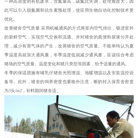
一种高浓度的有机废水，含氮量高，碳氮比失调，处理难度大，因
此可以引入脱氮菌和抗生素预处理，使应用生物自动化控制技术更
优化。
改善猪舍空气质量 采用机械通风的方式将室内空气排出，吸进室外
的新鲜空气，实现空气交换和流通。并对猪舍的粪便和尿液分开处
理，减少有害气体的产生，改善猪舍的空气质量。不能单纯认为夏
季温度高就加大通风量，冬季温度低就减少通风量，应该综合考虑
猪场的空气质量、温度变化和猪只类型等因素，给予适量的通风。
冬季的保温措施有哺乳仔猪舍光照增温、地暖增温以及安装温控设
备等。此外，猪舍的饲养密度也要格外注意，断奶转入保育舍密度
为3头/m2，补料期间猪舍适。