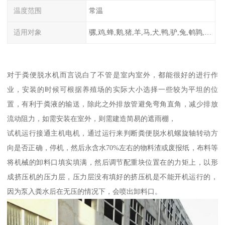
温度范围
常温
适用对象
骡,鸡,蜂,鹅,猪,羊,马,犬,鸭,驴,兔,鹌鹑,牛,鸽
对于粪便脱水机而言说白了不管是室内室外，都能很好的进行作
业，安装的时候可根据养殖场的实际大小选择一些较为平坦的位
置，有利于粪液的输送，除此之外排放管避免弯角直角，减少排放
流动阻力，如需安装在室外，则需建造简易的遮雨棚，
试机运行接通主机电机，通过运行来判断粪便脱水机螺旋轴转动方
向是否正确，停机，然后永含水70%左右的物料渣或废报纸，布料等
将机械的卸料口填实填满，然后调节配重块位置在的力矩上，以形
成挤压机的压力层，压力层没有填好的挤压机是不能开机运行的，
因为泵入粪水后在无压的情况下，会喷出卸料口。