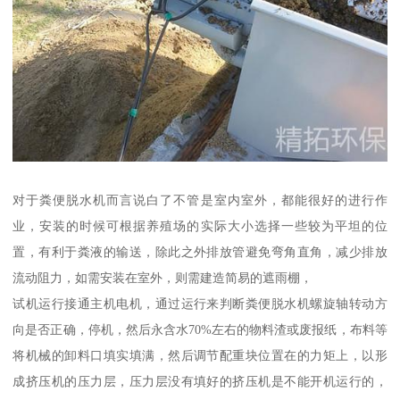
对于粪便脱水机而言说白了不管是室内室外，都能很好的进行作
业，安装的时候可根据养殖场的实际大小选择一些较为平坦的位
置，有利于粪液的输送，除此之外排放管避免弯角直角，减少排放
流动阻力，如需安装在室外，则需建造简易的遮雨棚，
试机运行接通主机电机，通过运行来判断粪便脱水机螺旋轴转动方
向是否正确，停机，然后永含水70%左右的物料渣或废报纸，布料等
将机械的卸料口填实填满，然后调节配重块位置在的力矩上，以形
成挤压机的压力层，压力层没有填好的挤压机是不能开机运行的，