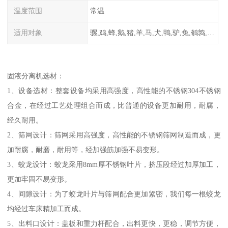
温度范围
常温
适用对象
骡,鸡,蜂,鹅,猪,羊,马,犬,鸭,驴,兔,鹌鹑,牛,鸽
固液分离机选材：
1、设备选材：整套设备均采用高强度，高性能的不锈钢304不锈钢
合金，在经过工艺处理组合而成，比普通的设备更加耐用，耐腐，
经久耐用。
2、筛网设计：筛网采用高强度，高性能的不锈钢筛网制造而成，更
加耐腐，耐磨，耐用等，经加强筋加强不易变形。
3、蛟龙设计：蛟龙采用8mm厚不锈钢叶片，挤压段经过加厚加工，
更加牢固不易变形。
4、间隙设计：为了蛟龙叶片与筛网配合更加紧密，我们每一根蛟龙
均经过车床精加工而成。
5、出料口设计：盖板和重力杆配合，出料更快，更稳，调节方便，