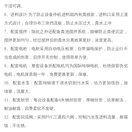
干湿可调。
6、进料设计:为了防止设备停机进料箱内有粪残留，进料口采用上漫
方式设计，合理分布三块挡流板，防止水压过大，粪水上冲
7、配套搅拌：除此之外还配备粪池搅拌系统，能够防止粪便沉淀，
搅拌更加均匀，经过搅拌后的粪水分离效果更好，浓度更高。
8、配套电柜：电柜采用自动电压检测，自带漏电保护，防止运行不
当造成的伤害，启停开关控制，使用简单方便。
9、配套电机：整套设备所配电机均为国际纯铜电机，杜绝假冒伪劣
电机，电机保质期一年，免费更换更新，保修。
10、配套水泵：配置纯铜液下潜水切割污水泵，动力更加强劲，放
堵塞，流量大。
11、配套软管：每台设备配备6米钢丝软管，厚钢丝管，抗寒耐冻，
耐油耐腐，四季柔软不发硬。
12、配套回流阀：采用PVC三通四六阀，控制污水泵进料流量，耐腐
蚀，不生锈。