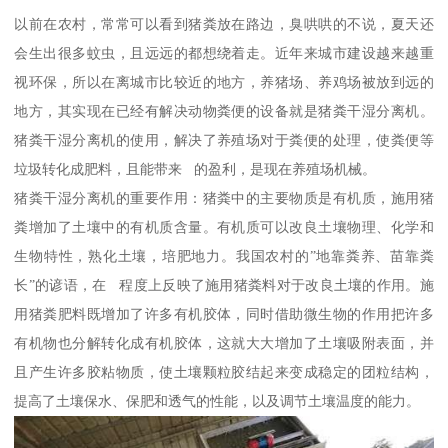
以前在农村，常常可以看到猪粪放在路边，臭哄哄的不说，夏天还
会生出很多蚊虫，且远远的都想绕着走。近年来城市建设越来越重
视环保，所以在离城市比较近的地方，养猪场、养鸡场被放到远的
地方，其实现在已经有解决动物粪便的设备就是猪粪干湿分离机。
猪粪干湿分离机的使用，解决了养殖场对于粪便的处理，使粪便等
垃圾转化成肥料，且能带来 的盈利，是现在养殖场机械。
猪粪干湿分离机的重要作用：猪粪中的主要物质是有机质，施用猪
粪增加了土壤中的有机质含量。有机质可以改良土壤物理、化学和
生物特性，熟化土壤，培肥地力。我国农村的”地靠粪养、苗靠粪
长”的谚语，在 程度上反映了施用猪粪料对于改良土壤的作用。施
用猪粪肥料既增加了许多有机胶体，同时借助微生物的作用把许多
有机物也分解转化成有机胶体，这就大大增加了土壤吸附表面，并
且产生许多胶粘物质，使土壤颗粒胶结起来变成稳定的团粒结构，
提高了土壤保水、保肥和透气的性能，以及调节土壤温度的能力。