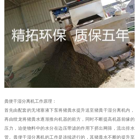
粪便干湿分离机工作原理：
首先由配套的无堵塞液下泵将猪粪水提升送至猪粪干湿分离机内，
再由绞龙将猪粪水逐渐推向机器的前方，同时不断提高机器前缘的
压力，迫使物料中的水分在边压带滤的作用下挤出网筛，流出排水
管。粪便干湿分离机的工作是连续进行的，其猪粪水不断的提升至