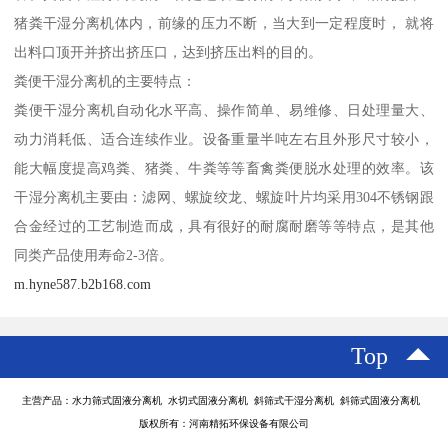
猪粪干湿分离机体内，前缘的压力不断，当大到一定程度时， 就将
出料口顶开并挤出挤压口，达到挤压出料的目的。
粪便干湿分离机的主要特点：
粪便干湿分离机自动化水平高、操作简单、易维修、日处理量大、
动力消耗低、适合连续作业。设备重量半吨左右且外形尺寸较小，
能大幅度提高鸡粪、猪粪、牛粪等等畜禽粪便脱水处理的效率。该
干湿分离机主要由：滤网、螺旋绞龙、螺旋叶片均采用304不锈钢跟
合金经过的工艺制造而成，具有很好的耐腐耐磨等等特点，是其他
同类产品使用寿命2-3倍。
m.hyne587.b2b168.com
Top
主营产品：水力筛式固液分离机 水切式固液分离机 斜筛式干湿分离机 斜筛式固液分离机
版权所有：河南精拓环保设备有限公司