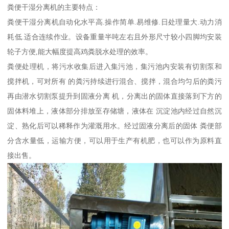
粪便干湿分离机的主要特点：
粪便干湿分离机自动化水平高.操作简单.易维修.日处理量大.动力消
耗低.适合连续作业。设备重量半吨左右且外形尺寸较小四脚均安装
轮子方便,能大幅度提高鸡粪脱水处理的效率。
粪便处理机，将污水收集后进入集污池，集污池内安装有切割泵和
搅拌机，可对所有 的粪污持续进行混合、搅拌，混合均匀后的粪污
再由潜水切割泵提升到固液分离 机，分离出的固体直接落到下方的
固体料堆上，液体部分排放至存储塘，液体在 沉淀池内经过自然沉
淀、熟化后可以稀释作为灌溉用水。经过固液分离后的固体 粪便部
分含水量低，运输方便，可以用于生产有机肥，也可以作为原料直
接出售。