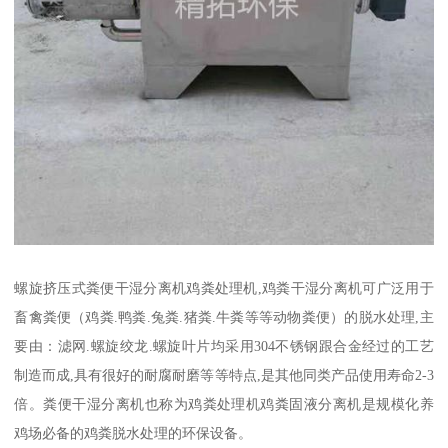
螺旋挤压式粪便干湿分离机鸡粪处理机,鸡粪干湿分离机可广泛用于
畜禽粪便（鸡粪.鸭粪.兔粪.猪粪.牛粪等等动物粪便）的脱水处理,主
要由：滤网.螺旋绞龙.螺旋叶片均采用304不锈钢跟合金经过的工艺
制造而成,具有很好的耐腐耐磨等等特点,是其他同类产品使用寿命2-3
倍。粪便干湿分离机也称为鸡粪处理机鸡粪固液分离机是规模化养
鸡场必备的鸡粪脱水处理的环保设备。