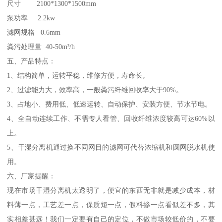
尺寸 2100*1300*1500mm
泵功率 2.2kw
滤网规格 0.6mm
粪污处理量 40-50m³/h
五、产品特点：
1、结构简单，运转平稳，维修方便，寿命长。
2、过滤能力大，效率高，一般粪污纤维回收率大于90%。
3、占地小、费用低、低速运转、自动保护、安装方便、节水节电。
4、全自动连续工作、不需专人看管、回收纤维浓度较高可达60%以
上。
5、干湿分离机通过换不同网目的滤网可代替浓缩机和圆网脱水机使
用。
六、厂家提醒：
现在市场干湿分离机太透明了，便宜的东西无非就是减少成本，材
料薄一点，工艺差一点，保质短一点，假料掺一点看似差不多，其
实相差甚远！我们一定要有自己的定位，不做市场较低价的，不要