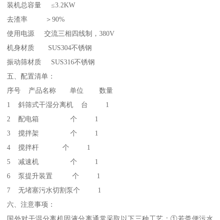
装机总容量 ≤3.2KW
去渣率 ＞90%
使用电源 交流三相四线制，380V
机身材质 SUS304不锈钢
振动筛材质 SUS316不锈钢
五、配置清单：
序号 产品名称 单位 数量
1 斜筛式干湿分离机 台 1
2 配电箱 个 1
3 搅拌架 个 1
4 搅拌杆 个 1
5 减速机 个 1
6 泵提升装置 个 1
7 无堵塞污水切割泵个 1
六、注意事项：
国外对干湿分离机固液分离通常采取以下三种工艺：①若粪便污水