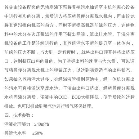
首先由设备配套的无堵塞液下泵将养殖污水抽送至主机的离心设备
中进行初步的分离，然后进入挤压猪粪便分离脱水机内，再由绞龙
将其逐渐推向机器的前方，同时不断提高机器前缘的压力，迫使物
料中的水分在边压带滤的作用下挤出网筛，流出排水管。干湿分离
机设备的工作是连续进行的，其养殖污水不断的提升至一体体内，
前缘的压力不断，当大到一定程度时， 就将出料口顶开并挤出挤压
口，达到挤压出料的目的。为了掌握出料的速度与含水量， 可以调
节猪粪便分离脱水机上的弹簧压力，以达到满意适当的出料状态。
如果抽入养殖污水过多，会经溢液管排到原池中，经一体机分离出
的污水可直接派送至废水池。干渣由出料口挤出。经猪粪便分离脱
水机固液分离后，沼液中的COD、BOD大幅降低，便于后续的达标
排放。也可以排放到曝气池进行曝气环保处理。
四、技术参数：
污液处理能力 ≥40m³/h
粪渣含水率 ≤60%