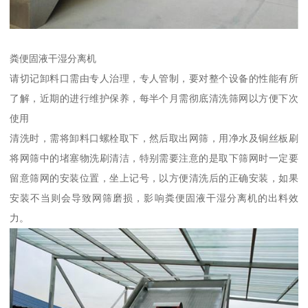
粪便固液干湿分离机
请切记卸料口需由专人治理，专人管制，要对整个设备的性能有所
了解，近期的进行维护保养，每半个月需彻底清洗筛网以方便下次
使用
清洗时，需将卸料口螺栓取下，然后取出网筛，用净水及铜丝板刷
将网筛中的堵塞物洗刷清洁，特别需要注意的是取下筛网时一定要
留意筛网的安装位置，坐上记号，以方便清洗后的正确安装，如果
安装不当则会导致网筛磨损，影响粪便固液干湿分离机的出料效
力。