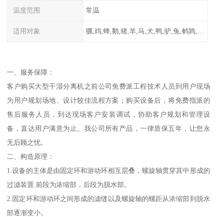
温度范围
常温
适用对象
骡,鸡,蜂,鹅,猪,羊,马,犬,鸭,驴,兔,鹌鹑,牛,鸽
一、服务保障：
客户购买大型干湿分离机之前公司免费派工程技术人员到用户现场
为用户规划场地、设计较佳流程方案；购买设备后，将免费指派的
售后服务人员，到达现场客户安装调试，协助客户规划和管理设
备，直达用户满意为止。我公司所有产品，一律质保五年，让您永
无后顾之忧。
二、构造原理：
1.设备的主体是由固定环和游动环相互层叠，螺旋轴贯穿其中形成的
过滤装置.前段为浓缩部，后段为脱水部。
2.固定环和游动环之间形成的滤缝以及螺旋轴的螺距从浓缩部到脱水
部逐渐变小。