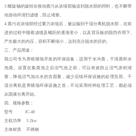
3.螺旋轴的旋转在推动粪污从浓缩部输送到脱水部的同时，也不断带
动游动环清扫滤缝，防止堵塞。
4.粪污在浓缩部经过重力浓缩后，被运输到干湿分离机脱水部，在前
进的过程中随着滤缝及螺距的逐渐变小，以及背压板的阻挡作用下,
产生极大的内压，容积不断缩小，达到充分脱水的目的。
三、产品用途：
我公司专为养殖猪场开发的环保设备，适用于水冲粪，干清粪和水
泡粪。设置在集粪池之后沼气池之前，可以有效防止沼气淤积堵
塞，降低沼气池出水的含固量，减少后续环保设施的处理负荷。干
湿分离机是养猪场环保设施之首，不论采用何种处理工艺，都必须
从固液分离开始。
四、规格参数：
型号 JC-40
主机功率 3.2kw
主体材质 不锈钢