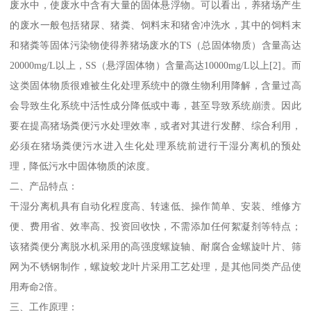
废水中，使废水中含有大量的固体悬浮物。可以看出，养猪场产生
的废水一般包括猪尿、猪粪、饲料末和猪舍冲洗水，其中的饲料末
和猪粪等固体污染物使得养猪场废水的TS（总固体物质）含量高达
20000mg/L以上，SS（悬浮固体物）含量高达10000mg/L以上[2]。而
这类固体物质很难被生化处理系统中的微生物利用降解，含量过高
会导致生化系统中活性成分降低或中毒，甚至导致系统崩溃。因此
要在提高猪场粪便污水处理效率，或者对其进行发酵、综合利用，
必须在猪场粪便污水进入生化处理系统前进行干湿分离机的预处
理，降低污水中固体物质的浓度。
二、产品特点：
干湿分离机具有自动化程度高、转速低、操作简单、安装、维修方
便、费用省、效率高、投资回收快，不需添加任何絮凝剂等特点；
该猪粪便分离脱水机采用的高强度螺旋轴、耐腐合金螺旋叶片、筛
网为不锈钢制作，螺旋蛟龙叶片采用工艺处理，是其他同类产品使
用寿命2倍。
三、工作原理：