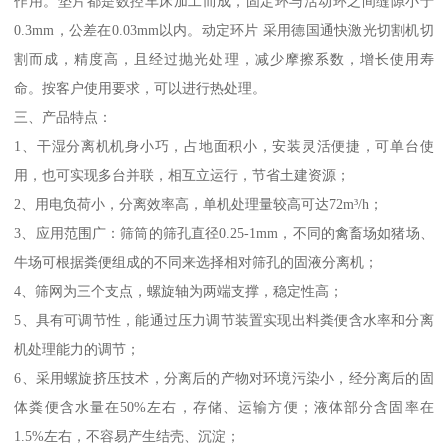
作用。垫片都是数控车床加工而成，固定环与活动环之间缝隙小于
0.3mm，公差在0.03mm以内。动定环片 采用德国通快激光切割机切
割而成，精度高，且经过抛光处理，减少摩擦系数，增长使用寿
命。按客户使用要求，可以进行热处理。
三、产品特点：
1、干湿分离机机身小巧，占地面积小，安装灵活便捷，可单台使
用，也可实现多台并联，相互立运行，节省土建资源；
2、用电负荷小，分离效率高，单机处理量较高可达72m³/h；
3、应用范围广：筛筒的筛孔直径0.25-1mm，不同的禽畜场如猪场、
牛场可根据粪便组成的不同来选择相对筛孔的固液分离机；
4、筛网为三个支点，螺旋轴为两端支撑，稳定性高；
5、具有可调节性，能通过压力调节装置实现出料粪便含水率和分离
机处理能力的调节；
6、采用螺旋挤压技术，分离后的产物对环境污染小，经分离后的固
体粪便含水量在50%左右，存储、运输方便；液体部分含固率在
1.5%左右，不容易产生结壳、沉淀；