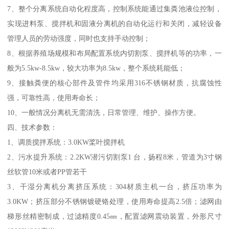
7、整个分离系统自动化程度高，控制系统能通过集粪池液位控制，
实现进料泵、搅拌机和固液分离机的自动化运行和关闭，减轻设备
管理人员的劳动强度，同时也支持手动控制；
8、根据养殖场规模和布局配置系统内切割泵、搅拌机等的功率，一
般为5.5kw-8.5kw，较大功率为8.5kw，整个系统耗能低；
9、接触粪便的核心部件及管件均采用316不锈钢材质，抗腐蚀性
强，可靠性高，使用寿命长；
10、一般情况分离机无需清洗，日常管理、维护、操作方便。
四、技术参数：
1、调质搅拌系统：3.0KW桨叶搅拌机
2、污水提升系统：2.2KW潜污切割泵1 台，扬程8米，管道为3寸钢
丝软管10米或者PP管若干
3、干湿分离机分离挤压系统：304材质主机一台，挤压功率为
3.0KW；挤压部分不锈钢镀硬铬处理，使用寿命提高2.5倍；滤网由
梯形丝精密制成，过滤精度0.45㎜，配置滤网震动装置，外形尺寸