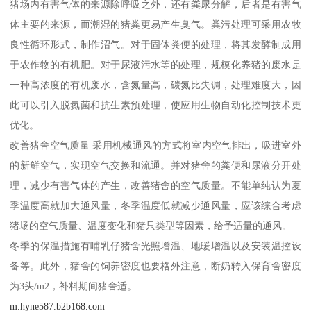
猪场内有害气体的来源除呼吸之外，还有粪尿分解，后者是有害气
体主要的来源，而潮湿的猪粪更易产生臭气。粪污处理可采用农牧
良性循环形式，制作沼气。对于固体粪便的处理，将其发酵制成用
于农作物的有机肥。对于尿液污水等的处理，规模化养猪的废水是
一种高浓度的有机废水，含氮量高，碳氮比失调，处理难度大，因
此可以引入脱氮菌和抗生素预处理，使应用生物自动化控制技术更
优化。
改善猪舍空气质量 采用机械通风的方式将室内空气排出，吸进室外
的新鲜空气，实现空气交换和流通。并对猪舍的粪便和尿液分开处
理，减少有害气体的产生，改善猪舍的空气质量。不能单纯认为夏
季温度高就加大通风量，冬季温度低就减少通风量，应该综合考虑
猪场的空气质量、温度变化和猪只类型等因素，给予适量的通风。
冬季的保温措施有哺乳仔猪舍光照增温、地暖增温以及安装温控设
备等。此外，猪舍的饲养密度也要格外注意，断奶转入保育舍密度
为3头/m2，补料期间猪舍适。
m.hyne587.b2b168.com