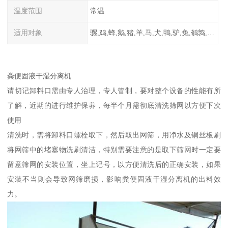
温度范围
常温
适用对象
骡,鸡,蜂,鹅,猪,羊,马,犬,鸭,驴,兔,鹌鹑,牛,鸽
粪便固液干湿分离机
请切记卸料口需由专人治理，专人管制，要对整个设备的性能有所
了解，近期的进行维护保养，每半个月需彻底清洗筛网以方便下次
使用
清洗时，需将卸料口螺栓取下，然后取出网筛，用净水及铜丝板刷
将网筛中的堵塞物洗刷清洁，特别需要注意的是取下筛网时一定要
留意筛网的安装位置，坐上记号，以方便清洗后的正确安装，如果
安装不当则会导致网筛磨损，影响粪便固液干湿分离机的出料效
力。