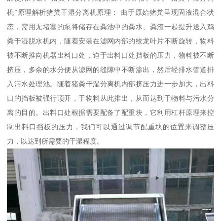
机”原理解析猪粪干湿分离机原理： 由于原始猪粪呈现固液混合状
态，需用无堵塞的泵将储存在粪池中的粪水、粪渣一起提升送入鸡
粪干湿脱水机内，随着安装在滤网内部的绞龙叶片不断旋转，物料
被不断推向机器出料口处，迫于出料口处挡板的压力，物料被不断
挤压，多余的水分便从滤网的缝隙中不断渗出，然后经排水管道排
入污水处理池。随着猪粪干湿分离机内部挤压力进一步加大，出料
口的挡板被强行顶开，干物料从此排出，从而达到干物料与污水分
离的目的。出料口处根据需要配备了配重块，它利用杠杆原理来控
制出料口挡板的压力，我们可以通过调节配重块的位置来调整压
力，以达到所需要的干湿程度。