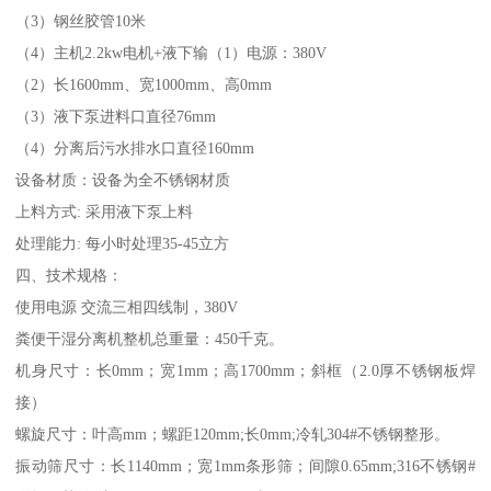
（3）钢丝胶管10米
（4）主机2.2kw电机+液下输（1）电源：380V
（2）长1600mm、宽1000mm、高0mm
（3）液下泵进料口直径76mm
（4）分离后污水排水口直径160mm
设备材质：设备为全不锈钢材质
上料方式: 采用液下泵上料
处理能力: 每小时处理35-45立方
四、技术规格：
使用电源 交流三相四线制，380V
粪便干湿分离机整机总重量：450千克。
机身尺寸：长0mm；宽1mm；高1700mm；斜框（2.0厚不锈钢板焊
接）
螺旋尺寸：叶高mm；螺距120mm;长0mm;冷轧304#不锈钢整形。
振动筛尺寸：长1140mm；宽1mm条形筛；间隙0.65mm;316不锈钢#