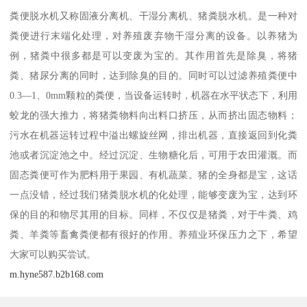
粪便脱水机又称固液分离机、干湿分离机、猪粪脱水机。是一种对
粪便进行末端化处理，对养殖废弃物干湿分离的设备。以养猪为
例，猪粪中很多都是可以变废为宝的。其作用首先是除臭，将猪
粪、猪尿分离的同时，达到除臭的目的。同时可以过滤养殖粪便中
0.3—1、0mm颗粒的粪便，当设备运转时，机器在水平状态下，利用
蛟龙的强大推力，将猪粪物料向出料口挤压，从而挤出固态物料；
污水在机器运转过程中溢出螺旋丝网，排出机器，直接返回到化粪
池或者沉淀池之中。经过沉淀、生物糖化后，可用于农田灌溉。而
固态粪便可作为肥料用于果园、有机蔬菜。猪的全身都是宝，这话
一点没错，经过我们猪粪脱水机的化处理，能够变废为宝，达到环
保的目的和物尽其用的目标。同样，不仅仅是猪粪，对于牛粪、鸡
粪、羊粪等畜禽粪便都有很好的作用。养殖业环保压力之下，希望
大家可以购买尝试。
m.hyne587.b2b168.com