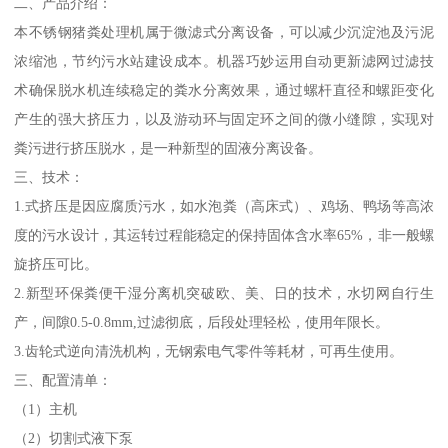
二、产品介绍：
本不锈钢猪粪处理机属于微滤式分离设备，可以减少沉淀池及污泥
浓缩池，节约污水站建设成本。机器巧妙运用自动更新滤网过滤技
术确保脱水机连续稳定的粪水分离效果，通过螺杆直径和螺距变化
产生的强大挤压力，以及游动环与固定环之间的微小缝隙，实现对
粪污进行挤压脱水，是一种新型的固液分离设备。
三、技术：
1.式挤压是因应腐质污水，如水泡粪（高床式）、鸡场、鸭场等高浓
度的污水设计，其运转过程能稳定的保持固体含水率65%，非一般螺
旋挤压可比。
2.新型环保粪便干湿分离机突破欧、美、日的技术，水切网自行生
产，间隙0.5-0.8mm,过滤彻底，后段处理轻松，使用年限长。
3.齿轮式逆向清洗机构，无钢索电气零件等耗材，可再生使用。
三、配置清单：
（1）主机
（2）切割式液下泵