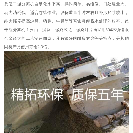
粪便干湿分离机自动化水平高、操作简单、易维修、日处理量大、
动力消耗低、适合连续作业。设备重量半吨左右且外形尺寸较小，
能大幅度提高鸡粪、猪粪、牛粪等等畜禽粪便脱水处理的效率。该
干湿分离机主要由：滤网、螺旋绞龙、螺旋叶片均采用304不锈钢跟
合金经过的工艺制造而成，具有很好的耐腐耐磨等等特点，是其他
同类产品使用寿命2-3倍。