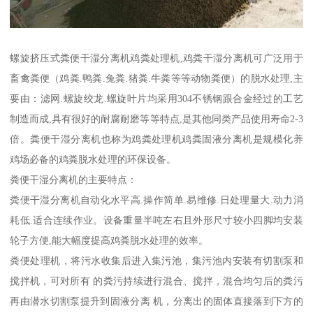
螺旋挤压式粪便干湿分离机鸡粪处理机,鸡粪干湿分离机可广泛用于
畜禽粪便（鸡粪.鸭粪.兔粪.猪粪.牛粪等等动物粪便）的脱水处理,主
要由：滤网.螺旋绞龙.螺旋叶片均采用304不锈钢跟合金经过的工艺
制造而成,具有很好的耐腐耐磨等等特点,是其他同类产品使用寿命2-3
倍。粪便干湿分离机也称为鸡粪处理机鸡粪固液分离机是规模化养
鸡场必备的鸡粪脱水处理的环保设备。
粪便干湿分离机的主要特点：
粪便干湿分离机自动化水平高.操作简单.易维修.日处理量大.动力消
耗低.适合连续作业。设备重量半吨左右且外形尺寸较小四脚均安装
轮子方便,能大幅度提高鸡粪脱水处理的效率。
粪便处理机，将污水收集后进入集污池，集污池内安装有切割泵和
搅拌机，可对所有 的粪污持续进行混合、搅拌，混合均匀后的粪污
再由潜水切割泵提升到固液分离 机，分离出的固体直接落到下方的