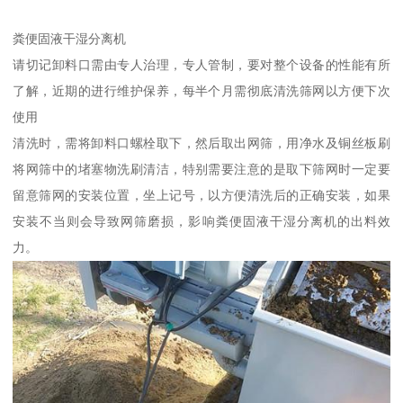
粪便固液干湿分离机
请切记卸料口需由专人治理，专人管制，要对整个设备的性能有所
了解，近期的进行维护保养，每半个月需彻底清洗筛网以方便下次
使用
清洗时，需将卸料口螺栓取下，然后取出网筛，用净水及铜丝板刷
将网筛中的堵塞物洗刷清洁，特别需要注意的是取下筛网时一定要
留意筛网的安装位置，坐上记号，以方便清洗后的正确安装，如果
安装不当则会导致网筛磨损，影响粪便固液干湿分离机的出料效
力。