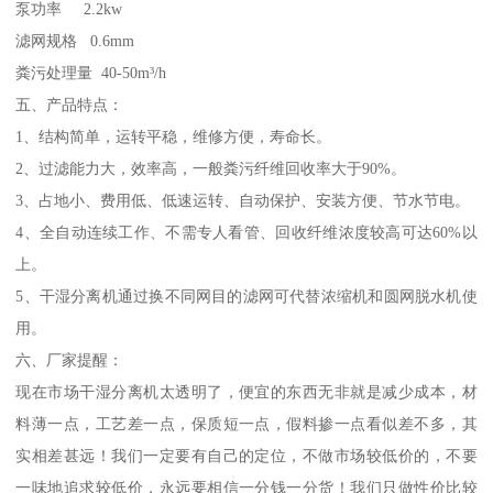
泵功率 2.2kw
滤网规格 0.6mm
粪污处理量 40-50m³/h
五、产品特点：
1、结构简单，运转平稳，维修方便，寿命长。
2、过滤能力大，效率高，一般粪污纤维回收率大于90%。
3、占地小、费用低、低速运转、自动保护、安装方便、节水节电。
4、全自动连续工作、不需专人看管、回收纤维浓度较高可达60%以
上。
5、干湿分离机通过换不同网目的滤网可代替浓缩机和圆网脱水机使
用。
六、厂家提醒：
现在市场干湿分离机太透明了，便宜的东西无非就是减少成本，材
料薄一点，工艺差一点，保质短一点，假料掺一点看似差不多，其
实相差甚远！我们一定要有自己的定位，不做市场较低价的，不要
一味地追求较低价，永远要相信一分钱一分货！我们只做性价比较