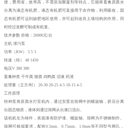
便，费用省，效率高，不需添加聚凝剂等特点，它能将畜禽原粪水
分离为液态有机肥，液态有机肥可直接用于农作物，利用吸收，固
态有机肥可运到缺肥地区使用，亦可起到改良土壤结构的作用，同
时经过发酵可制成有机复。
技术参数 价格：26000元/台
主机 潜污泵
功率（KW） 5.5 3
转速（转） 48 1450
电压V 380 380
畜禽种类 干牛粪 猪粪 鸡鸭粪 沼液 药渣
处理量（立方/时） 20-30 20-25 4-5 10-15 4-5
工作原理
特种泵将原粪水打至机内，通过安置在筛网中的螺旋轴，挤压分离
出固态物质，液体则通过筛网从出液口流出。
该机机生为铸件，表面漆有防护漆、螺旋轴、筛网为不锈钢制作。
筛网可根据要求，配有0.5mm、0.75mm、1.0mm等不同型号网孔，