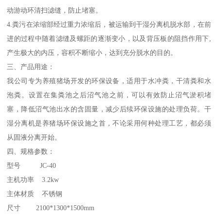
动游动环清扫滤缝，防止堵塞。
4.粪污在浓缩部经过重力浓缩后，被运输到干湿分离机脱水部，在前
进的过程中随着滤缝及螺距的逐渐变小，以及背压板的阻挡作用下,
产生极大的内压，容积不断缩小，达到充分脱水的目的。
三、产品用途：
我公司专为养殖猪场开发的环保设备，适用于水冲粪，干清粪和水
泡粪。设置在集粪池之后沼气池之前，可以有效防止沼气淤积堵
塞，降低沼气池出水的含固量，减少后续环保设施的处理负荷。干
湿分离机是养猪场环保设施之首，不论采用何种处理工艺，都必须
从固液分离开始。
四、规格参数：
型号 JC-40
主机功率 3.2kw
主体材质 不锈钢
尺寸 2100*1300*1500mm