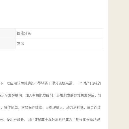
固液分离
常温
，以应用较为普遍的小型猪粪干湿分离机来说，一个时产1-2吨的
将其转运至发酵槽内，加入有机肥发酵剂，经堆肥发酵翻堆机发酵后，较
高，操作简单，容易保养维修，日处理量大，动力消耗低，适合连续
高、使用寿命长，因此该猪粪干湿分离机也成为了规模化养殖场理