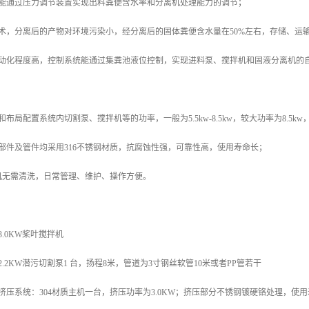
，能通过压力调节装置实现出料粪便含水率和分离机处理能力的调节；
术，分离后的产物对环境污染小，经分离后的固体粪便含水量在50%左右，存储、运输
自动化程度高，控制系统能通过集粪池液位控制，实现进料泵、搅拌机和固液分离机的
布局配置系统内切割泵、搅拌机等的功率，一般为5.5kw-8.5kw，较大功率为8.5k
部件及管件均采用316不锈钢材质，抗腐蚀性强，可靠性高，使用寿命长；
机无需清洗，日常管理、维护、操作方便。
.0KW桨叶搅拌机
.2KW潜污切割泵1 台，扬程8米，管道为3寸钢丝软管10米或者PP管若干
挤压系统：304材质主机一台，挤压功率为3.0KW；挤压部分不锈钢镀硬铬处理，使用寿