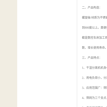
二、产品构造：
螺旋轴 材质为不锈
到800度以上。
都是数控车床加工而
数，增长使用寿命
三、产品特点：
1、干湿分离机机
2、用电负荷小，分
3、应用范围广：筛
4、筛网为三个支