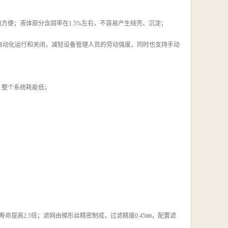
方便；液体部分含固率在1.5%左右，不容易产生结壳、沉淀；
自动化运行和关闭，减轻设备管理人员的劳动强度，同时也支持手动
w，整个系统耗能低；
命提高2.5倍；滤网由梯形丝精密制成，过滤精度0.45㎜，配置滤