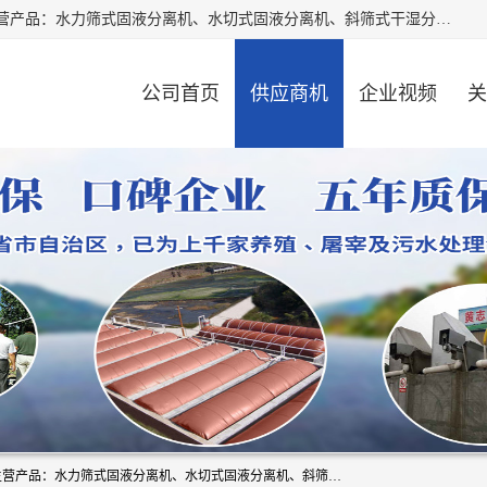
河南精拓环保设备有限公司（咨询电话：18595569755），主营产品：水力筛式固液分离机、水切式固液分离机、斜筛式干湿分离机、养猪场固液分离机、斜筛式固液分离机、屠宰场固液分离机、猪场干湿分离机等。公司从事固液分离设备及配套沼气池的研发、设计、销售与施工，并提供污水处理整体解决方案。
公司首页
供应商机
企业视频
关
河南精拓环保设备有限公司（咨询电话：18595569755），主营产品：水力筛式固液分离机、水切式固液分离机、斜筛式干湿分离机、养猪场固液分离机、斜筛式固液分离机、屠宰场固液分离机、猪场干湿分离机等。公司从事固液分离设备及配套沼气池的研发、设计、销售与施工，并提供污水处理整体解决方案。