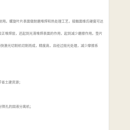
实耐用。螺旋叶片表面做耐磨堆焊和热处理工艺，接触面维氏硬度可达
磨校正堆焊层，还起到光滑堆焊表面的作用，起到减少磨擦作用。垫片
德国通快激光切割机切割而成，精度高，且经过抛光处理，减少摩擦系
节省土建资源；
相对筛孔的固液分离机；