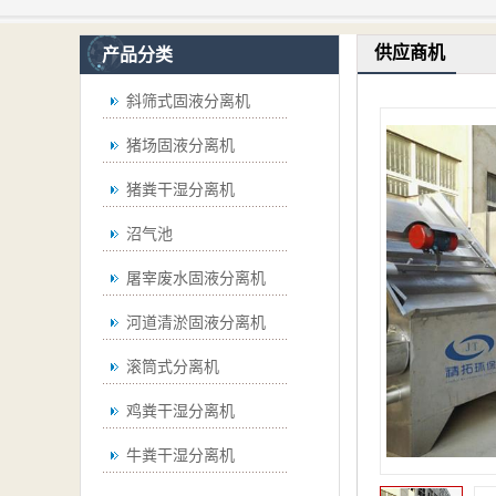
供应商机
产品分类
斜筛式固液分离机
猪场固液分离机
猪粪干湿分离机
沼气池
屠宰废水固液分离机
河道清淤固液分离机
滚筒式分离机
鸡粪干湿分离机
牛粪干湿分离机