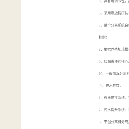
5、具有可调节性
6、采用螺旋挤压技
7、整个分离系统
控制；
8、根据养殖场规模和
9、接触粪便的核心
10、一般情况分离
四、技术参数：
1、调质搅拌系统：3
2、污水提升系统：2
3、干湿分离机分离