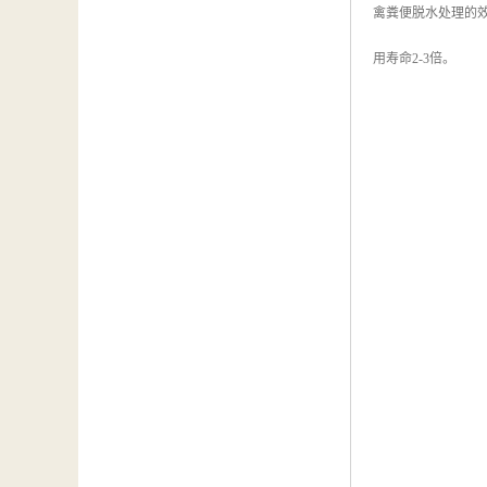
禽粪便脱水处理的
用寿命2-3倍。