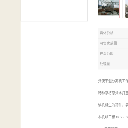
具体价格
可售卖范围
控温范围
处理量
粪便干湿分离机工
特种泵将原粪水打
该机机生为铸件，表
本机以三相380V、