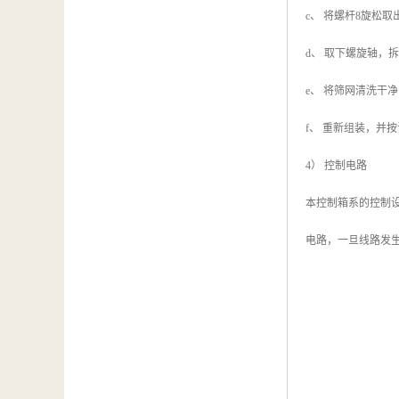
c、 将螺杆8旋松取
d、 取下螺旋轴，
e、 将筛网清洗干
f、 重新组装，并
4） 控制电路
本控制箱系的控制设
电路，一旦线路发