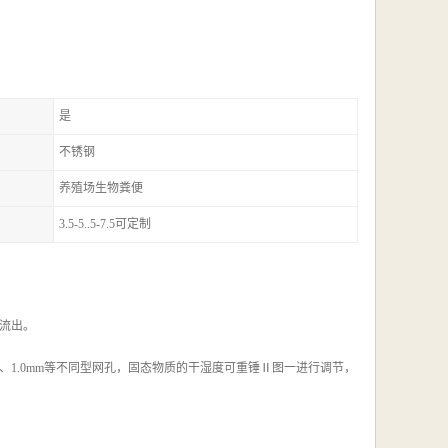
是
不锈钢
养殖场生物粪便
3.5-5..5-7.5可定制
流出。
m、1.0mm等不同型网孔，固态物质的干湿度可重锤Ⅱ图一进行调节，