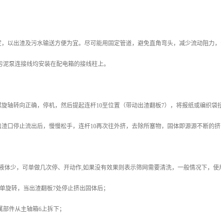
定，以出渣及污水输送方便为宜。尽可能用固定管道，避免直角弯头，减少流动阻力，
、污泥泵连接线均安装在配电箱的接线柱上。
旋轴转向正确，停机，然后提起连杆10至位置（带动出渣翻板7），将报纸或编织袋扭
出渣口停止流出后，慢慢松手，连杆10再次往外挤，去除所塞物，固体即源源不断的挤
液体少，可单做几次停、开动作,如果没有效果则表示筛网需要清洗，一般情况下，使用1
旋单旋转，当出渣翻板7处停止挤出固体后；
所属部件从主轴箱6上拆下；