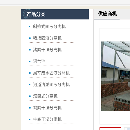
供应商机
产品分类
斜筛式固液分离机
猪场固液分离机
猪粪干湿分离机
沼气池
屠宰废水固液分离机
河道清淤固液分离机
滚筒式分离机
鸡粪干湿分离机
牛粪干湿分离机