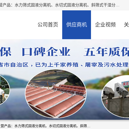
河南精拓环保设备有限公司（咨询电话：18595569755），主营产品：水力筛式固液分离机、水切式固液分离机、斜筛式干湿分离机、养猪场固液分离机、斜筛式固液分离机、屠宰场固液分离机、猪场干湿分离机等。公司从事固液分离设备及配套沼气池的研发、设计、销售与施工，并提供污水处理整体解决方案。
公司首页
供应商机
企业视频
关
河南精拓环保设备有限公司（咨询电话：18595569755），主营产品：水力筛式固液分离机、水切式固液分离机、斜筛式干湿分离机、养猪场固液分离机、斜筛式固液分离机、屠宰场固液分离机、猪场干湿分离机等。公司从事固液分离设备及配套沼气池的研发、设计、销售与施工，并提供污水处理整体解决方案。