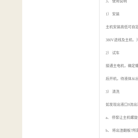
3、 使用说明
1） 安装
主机安装高低可自
380V进线及主机
2） 试车
接通主电机，确定螺
后开机，待液体从
3） 清洗
如发现出液口9流出
a、 停泵让主机螺
b、 将出渣翻板7