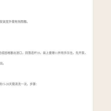
安装室外需有挡雨棚。
成团堵塞出渣口，回落连杆10，装上重锤11并用手压住。先开泵，
出。
5-20天需清洗一次。步骤：