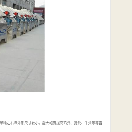
半吨左右且外形尺寸较小，能大幅度提高鸡粪、猪粪、牛粪等等畜