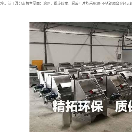
效率。该干湿分离机主要由：滤网、螺旋绞龙、螺旋叶片均采用304不锈钢跟合金经