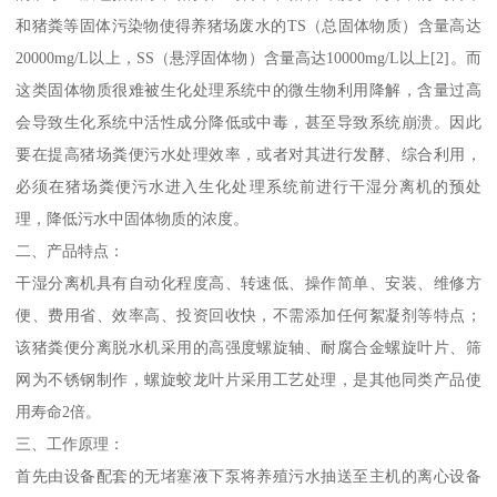
和猪粪等固体污染物使得养猪场废水的TS（总固体物质）含量高达
20000mg/L以上，SS（悬浮固体物）含量高达10000mg/L以上[2]。而
这类固体物质很难被生化处理系统中的微生物利用降解，含量过高
会导致生化系统中活性成分降低或中毒，甚至导致系统崩溃。因此
要在提高猪场粪便污水处理效率，或者对其进行发酵、综合利用，
必须在猪场粪便污水进入生化处理系统前进行干湿分离机的预处
理，降低污水中固体物质的浓度。
二、产品特点：
干湿分离机具有自动化程度高、转速低、操作简单、安装、维修方
便、费用省、效率高、投资回收快，不需添加任何絮凝剂等特点；
该猪粪便分离脱水机采用的高强度螺旋轴、耐腐合金螺旋叶片、筛
网为不锈钢制作，螺旋蛟龙叶片采用工艺处理，是其他同类产品使
用寿命2倍。
三、工作原理：
首先由设备配套的无堵塞液下泵将养殖污水抽送至主机的离心设备