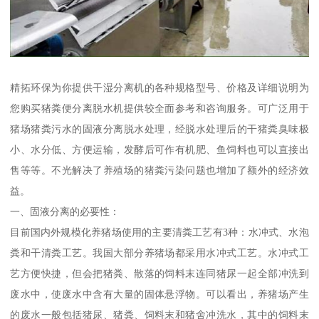
精拓环保为你提供干湿分离机的各种规格型号、价格及详细说明为
您购买猪粪便分离脱水机提供较全面参考和咨询服务。可广泛用于
猪场猪粪污水的固液分离脱水处理，经脱水处理后的干猪粪臭味极
小、水分低、方便运输，发酵后可作有机肥、鱼饲料也可以直接出
售等等。不光解决了养殖场的猪粪污染问题也增加了额外的经济效
益。
一、固液分离的必要性：
目前国内外规模化养猪场使用的主要清粪工艺有3种：水冲式、水泡
粪和干清粪工艺。我国大部分养猪场都采用水冲式工艺。水冲式工
艺方便快捷，但会把猪粪、散落的饲料末连同猪尿一起全部冲洗到
废水中，使废水中含有大量的固体悬浮物。可以看出，养猪场产生
的废水一般包括猪尿、猪粪、饲料末和猪舍冲洗水，其中的饲料末