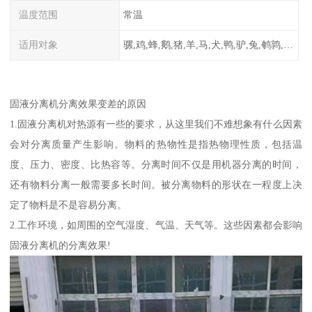
温度范围
常温
适用对象
骡,鸡,蜂,鹅,猪,羊,马,犬,鸭,驴,兔,鹌鹑,牛,鸽
固液分离机分离效果变差的原因
1.固液分离机对热源有一些的要求，从这里我们不难想象有什么因素
会对分离质量产生影响。物料的热物性是指热物理性质，包括温
度、压力、密度、比热容等。分离时间不仅是用机器分离的时间，
还有物料分离一般需要多长时间。被分离物料的形状在一程度上决
定了物料是不是容易分离。
2.工作环境，如周围的空气湿度、气温、天气等。这些因素都会影响
固液分离机的分离效果!