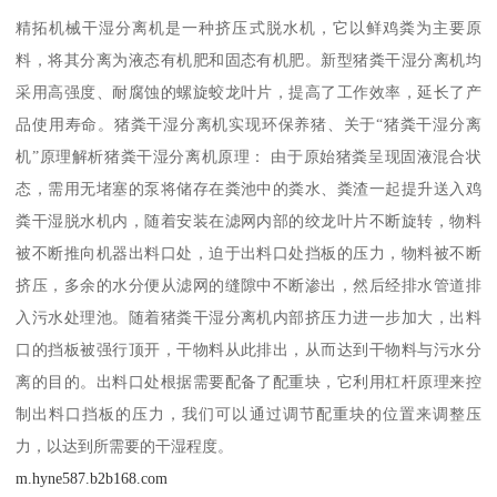
精拓机械干湿分离机是一种挤压式脱水机，它以鲜鸡粪为主要原
料，将其分离为液态有机肥和固态有机肥。新型猪粪干湿分离机均
采用高强度、耐腐蚀的螺旋蛟龙叶片，提高了工作效率，延长了产
品使用寿命。猪粪干湿分离机实现环保养猪、关于“猪粪干湿分离
机”原理解析猪粪干湿分离机原理： 由于原始猪粪呈现固液混合状
态，需用无堵塞的泵将储存在粪池中的粪水、粪渣一起提升送入鸡
粪干湿脱水机内，随着安装在滤网内部的绞龙叶片不断旋转，物料
被不断推向机器出料口处，迫于出料口处挡板的压力，物料被不断
挤压，多余的水分便从滤网的缝隙中不断渗出，然后经排水管道排
入污水处理池。随着猪粪干湿分离机内部挤压力进一步加大，出料
口的挡板被强行顶开，干物料从此排出，从而达到干物料与污水分
离的目的。出料口处根据需要配备了配重块，它利用杠杆原理来控
制出料口挡板的压力，我们可以通过调节配重块的位置来调整压
力，以达到所需要的干湿程度。
m.hyne587.b2b168.com