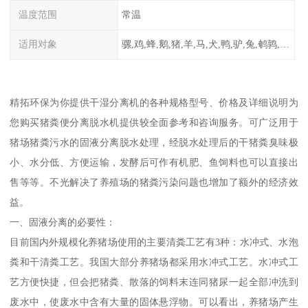
温度范围
常温
适用对象
骡,鸡,蜂,鹅,猪,羊,马,犬,鸭,驴,兔,鹌鹑,牛,鸽
精拓环保为你提供干湿分离机的各种规格型号、价格及详细说明为
您购买猪粪便分离脱水机提供较全面参考和咨询服务。可广泛用于
猪场猪粪污水的固液分离脱水处理，经脱水处理后的干猪粪臭味极
小、水分低、方便运输，发酵后可作有机肥、鱼饲料也可以直接出
售等等。不光解决了养殖场的猪粪污染问题也增加了额外的经济效
益。
一、固液分离的必要性：
目前国内外规模化养猪场使用的主要清粪工艺有3种：水冲式、水泡
粪和干清粪工艺。我国大部分养猪场都采用水冲式工艺。水冲式工
艺方便快捷，但会把猪粪、散落的饲料末连同猪尿一起全部冲洗到
废水中，使废水中含有大量的固体悬浮物。可以看出，养猪场产生