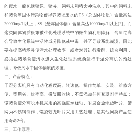
的废水一般包括猪尿、猪粪、饲料末和猪舍冲洗水，其中的饲料末
和猪粪等固体污染物使得养猪场废水的TS（总固体物质）含量高达
20000mg/L以上，SS（悬浮固体物）含量高达10000mg/L以上[2]。而
这类固体物质很难被生化处理系统中的微生物利用降解，含量过高
会导致生化系统中活性成分降低或中毒，甚至导致系统崩溃。因此
要在提高猪场粪便污水处理效率，或者对其进行发酵、综合利用，
必须在猪场粪便污水进入生化处理系统前进行干湿分离机的预处
理，降低污水中固体物质的浓度。
二、产品特点：
干湿分离机具有自动化程度高、转速低、操作简单、安装、维修方
便、费用省、效率高、投资回收快，不需添加任何絮凝剂等特点；
该猪粪便分离脱水机采用的高强度螺旋轴、耐腐合金螺旋叶片、筛
网为不锈钢制作，螺旋蛟龙叶片采用工艺处理，是其他同类产品使
用寿命2倍。
三、工作原理：