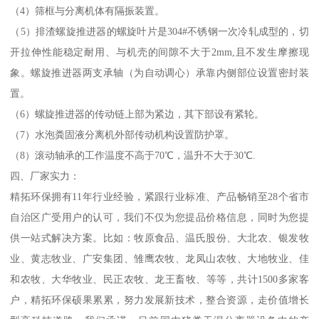
（4）筛框与分离机体有隔振装置。
（5）排渣螺旋推进器的螺旋叶片是304#不锈钢一次冷轧成型的，切
开拉伸性能稳定耐用、与机壳的间隙不大于2mm,且不发生摩擦现
象。螺旋推进器两支承轴（为自动调心）承靠内侧部位设置密封装
置。
（6）螺旋推进器的传动链上部为紧边，其下部设有紧轮。
（7）水泡粪固液分离机外部传动机构设置防护罩。
（8）滚动轴承的工作温度不高于70℃，温升不大于30℃.
四、厂家实力：
精拓环保拥有11年行业经验，紧跟行业标准、产品畅销至28个省市
自治区广受用户的认可，我们不仅为您提品价格信息，同时为您提
供一站式解决方案。比如：牧原食品、温氏股份、大北农、银发牧
业、黄志牧业、广安集团、雏鹰农牧、龙凤山农牧、大地牧业、佳
和农牧、大华牧业、民正农牧、龙王畜牧、等等，共计1500多家客
户，精拓环保硕果累累，努力发展新技术，整合资源，走价值增长