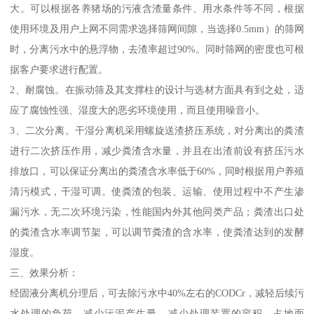
大。可以根据各养猪场的污液含渣量条件、用水条件等不同，根据
使用环境及用户上网不同需求选择筛网间隙，当选择0.5mm）的筛网
时，分离污水中的悬浮物，去渣率超过90%。同时筛网的密度也可根
据客户要求进行配置。
2、耐腐蚀。在振动筛及其支撑柱的设计与选材方面具有到之处，适
应了腐蚀性强、湿度大的恶劣环境使用，而且使用噪音小。
3、二次分离。干湿分离机采用螺旋送渣挤压系统，对分离出的粪渣
进行二次挤压作用，减少粪渣含水量，并且在出渣前设有挤压污水
排放口，可以保证分离出的粪渣含水率低于60%，同时根据用户养殖
清污模式，干湿可调。使粪渣的包装、运输、使用过程中不产生渗
漏污水，无二次环境污染，性能国内外其他同类产品；粪渣出口处
的粪渣含水率调节架，可以调节粪渣的含水率，使粪渣达到的发酵
湿度。
三、效果分析：
经固液分离机分理后，可去除污水中40%左右的CODCr，减轻后续污
水处理的负荷，减少污泥产生量，减少处理装置的容积、占地面