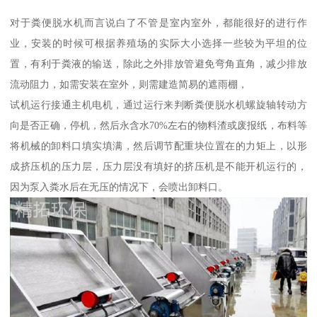
对于粪便脱水机而言说白了不管是室内室外，都能很好的进行作
业，安装的时候可根据养殖场的实际大小选择一些较为平坦的位
置，有利于粪液的输送，除此之外排放管避免弯角直角，减少排放
流动阻力，如需安装在室外，则需建造简易的遮雨棚，
试机运行接通主机电机，通过运行来判断粪便脱水机螺旋轴转动方
向是否正确，停机，然后永含水70%左右的物料渣或废报纸，布料等
将机械的卸料口填实填满，然后调节配重块位置在的力矩上，以形
成挤压机的压力层，压力层没有填好的挤压机是不能开机运行的，
因为泵入粪水后在无压的情况下，会喷出卸料口。