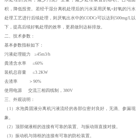
积，降低投资。若经干湿分离机处理后的污水采用厌氧+好氧的污水
处理工艺进行后续处理，则厌氧出水中的CODCr可以达到500mg/L以
下，提高后续好氧处理的效率，更易做到达标排放。
二、技术参数：
基本参数指标如下：
污液处理能力 ≥45m3/h
粪渣含水率 ≤60%
装机总容量 ≤3.2KW
去渣率 ＞90%
使用电源 交流三相四线制，380V
三、外观说明：
（1）水泡粪固液分离机污液流经的各部位密封良好，无滴、参漏现
象。
（2）顶部储液框的连接有可靠的装置、与振动筛直接对接。
（3）振动机与筛框的连接有可靠的防松装置。