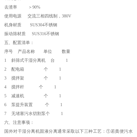
去渣率 ＞90%
使用电源 交流三相四线制，380V
机身材质 SUS304不锈钢
振动筛材质 SUS316不锈钢
五、配置清单：
序号 产品名称 单位 数量
1 斜筛式干湿分离机 台 1
2 配电箱 个 1
3 搅拌架 个 1
4 搅拌杆 个 1
5 减速机 个 1
6 泵提升装置 个 1
7 无堵塞污水切割泵个 1
六、注意事项：
国外对干湿分离机固液分离通常采取以下三种工艺：①若粪便污水