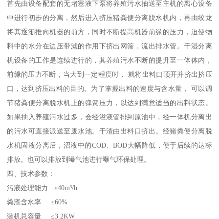
首先由设备配套的无堵塞液下泵将养殖污水抽送至主机的离心设备
中进行初步的分离，然后进入挤压猪粪便分离脱水机内，再由绞龙
将其逐渐推向机器的前方，同时不断提高机器前缘的压力，迫使物
料中的水分在边压带滤的作用下挤出网筛，流出排水管。干湿分离
机设备的工作是连续进行的，其养殖污水不断的提升至一体体内，
前缘的压力不断，当大到一定程度时， 就将出料口顶开并挤出挤压
口，达到挤压出料的目的。为了掌握出料的速度与含水量， 可以调
节猪粪便分离脱水机上的弹簧压力，以达到满意适当的出料状态。
如果抽入养殖污水过多，会经溢液管排到原池中，经一体机分离出
的污水可直接派送至废水池。干渣由出料口挤出。经猪粪便分离脱
水机固液分离后，沼液中的COD、BOD大幅降低，便于后续的达标
排放。也可以排放到曝气池进行曝气环保处理。
四、技术参数：
污液处理能力 ≥40m³/h
粪渣含水率 ≤60%
装机总容量 ≤3.2KW