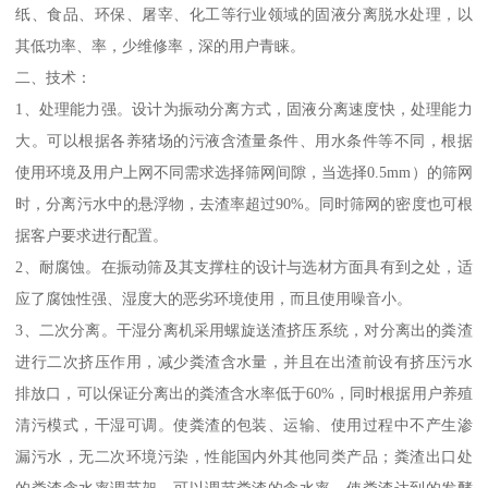
纸、食品、环保、屠宰、化工等行业领域的固液分离脱水处理，以
其低功率、率，少维修率，深的用户青睐。
二、技术：
1、处理能力强。设计为振动分离方式，固液分离速度快，处理能力
大。可以根据各养猪场的污液含渣量条件、用水条件等不同，根据
使用环境及用户上网不同需求选择筛网间隙，当选择0.5mm）的筛网
时，分离污水中的悬浮物，去渣率超过90%。同时筛网的密度也可根
据客户要求进行配置。
2、耐腐蚀。在振动筛及其支撑柱的设计与选材方面具有到之处，适
应了腐蚀性强、湿度大的恶劣环境使用，而且使用噪音小。
3、二次分离。干湿分离机采用螺旋送渣挤压系统，对分离出的粪渣
进行二次挤压作用，减少粪渣含水量，并且在出渣前设有挤压污水
排放口，可以保证分离出的粪渣含水率低于60%，同时根据用户养殖
清污模式，干湿可调。使粪渣的包装、运输、使用过程中不产生渗
漏污水，无二次环境污染，性能国内外其他同类产品；粪渣出口处
的粪渣含水率调节架，可以调节粪渣的含水率，使粪渣达到的发酵