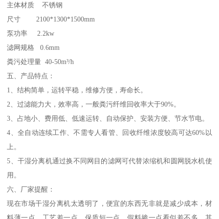
主体材质 不锈钢
尺寸 2100*1300*1500mm
泵功率 2.2kw
滤网规格 0.6mm
粪污处理量 40-50m³/h
五、产品特点：
1、结构简单，运转平稳，维修方便，寿命长。
2、过滤能力大，效率高，一般粪污纤维回收率大于90%。
3、占地小、费用低、低速运转、自动保护、安装方便、节水节电。
4、全自动连续工作、不需专人看管、回收纤维浓度较高可达60%以
上。
5、干湿分离机通过换不同网目的滤网可代替浓缩机和圆网脱水机使
用。
六、厂家提醒：
现在市场干湿分离机太透明了，便宜的东西无非就是减少成本，材
料薄一点，工艺差一点，保质短一点，假料掺一点看似差不多，其