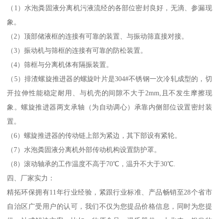
（1）水泡粪固液分离机污液流经的各部位密封良好，无滴、参漏现
象。
（2）顶部储液框的连接有可靠的装置、与振动筛直接对接。
（3）振动机与筛框的连接有可靠的防松装置。
（4）筛框与分离机体有隔振装置。
（5）排渣螺旋推进器的螺旋叶片是304#不锈钢一次冷轧成型的，切
开拉伸性能稳定耐用、与机壳的间隙不大于2mm,且不发生摩擦现
象。螺旋推进器两支承轴（为自动调心）承靠内侧部位设置密封装
置。
（6）螺旋推进器的传动链上部为紧边，其下部设有紧轮。
（7）水泡粪固液分离机外部传动机构设置防护罩。
（8）滚动轴承的工作温度不高于70℃，温升不大于30℃.
四、厂家实力：
精拓环保拥有11年行业经验，紧跟行业标准、产品畅销至28个省市
自治区广受用户的认可，我们不仅为您提品价格信息，同时为您提