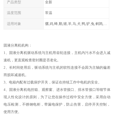
产品类型
全新
温度范围
常温
适用对象
骡,鸡,蜂,鹅,猪,羊,马,犬,鸭,驴,兔,鹌鹑,牛,鸽
固液分离机机构：
1、固液分离机驱动系统与主机用齿轮连接，主机内污水不会进入减
速机，更直观检查密封圈是否老化。
2、长时间使用后，驱动系统与主机的软性连接不会因为主轴的偏差
而损坏减速机。
3、电箱内配有过载保护开关，保证在持续工作中电机的安全。
4、固液分离机电控箱、观察窗、进水管接口、排水管接口等细节体
现人性化设计的原则，为了让您在操作过程中安全方便，采用自动
电压检测，不锈钢电柜，带漏电保护，防止伤害，启停开关控制，
使用方便。