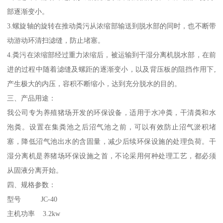
部逐渐变小。
3.螺旋轴的旋转在推动粪污从浓缩部输送到脱水部的同时，也不断带
动游动环清扫滤缝，防止堵塞。
4.粪污在浓缩部经过重力浓缩后，被运输到干湿分离机脱水部，在前
进的过程中随着滤缝及螺距的逐渐变小，以及背压板的阻挡作用下,
产生极大的内压，容积不断缩小，达到充分脱水的目的。
三、产品用途：
我公司专为养殖猪场开发的环保设备，适用于水冲粪，干清粪和水
泡粪。设置在集粪池之后沼气池之前，可以有效防止沼气淤积堵
塞，降低沼气池出水的含固量，减少后续环保设施的处理负荷。干
湿分离机是养猪场环保设施之首，不论采用何种处理工艺，都必须
从固液分离开始。
四、规格参数：
型号 JC-40
主机功率 3.2kw