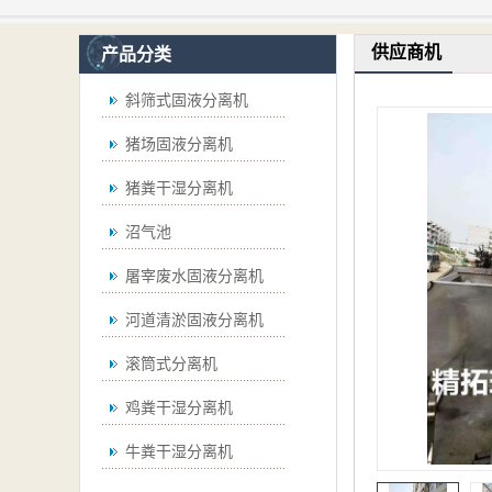
供应商机
产品分类
斜筛式固液分离机
猪场固液分离机
猪粪干湿分离机
沼气池
屠宰废水固液分离机
河道清淤固液分离机
滚筒式分离机
鸡粪干湿分离机
牛粪干湿分离机