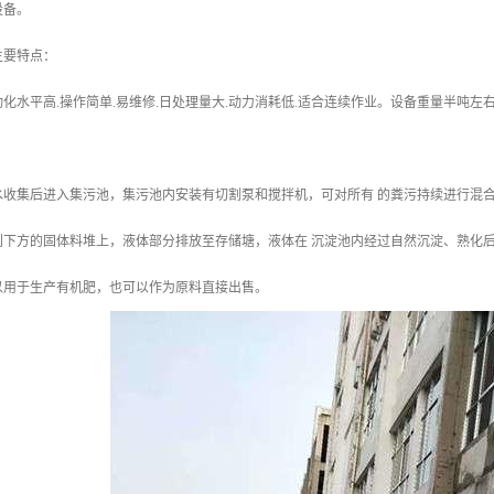
设备。
主要特点：
化水平高.操作简单.易维修.日处理量大.动力消耗低.适合连续作业。设备重量半吨
水收集后进入集污池，集污池内安装有切割泵和搅拌机，可对所有 的粪污持续进行混
到下方的固体料堆上，液体部分排放至存储塘，液体在 沉淀池内经过自然沉淀、熟化后
以用于生产有机肥，也可以作为原料直接出售。