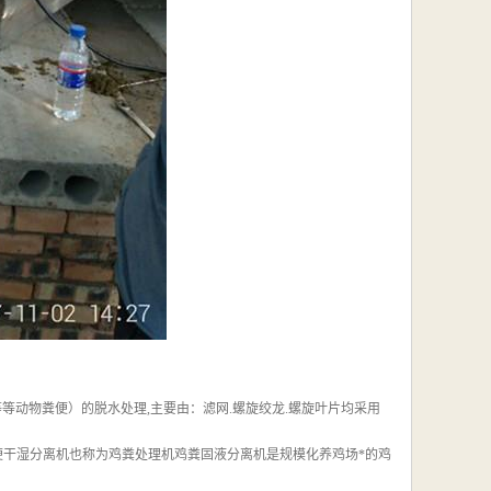
等等动物粪便）的脱水处理,主要由：滤网.螺旋绞龙.螺旋叶片均采用
粪便干湿分离机也称为鸡粪处理机鸡粪固液分离机是规模化养鸡场*的鸡