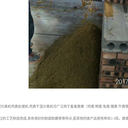
分离机鸡粪处理机,鸡粪干湿分离机可广泛用于畜禽粪便（鸡粪.鸭粪.兔粪.猪粪.牛粪
经过的工艺制造而成,具有很好的耐腐耐磨等等特点,是其他同类产品使用寿命2-3倍。