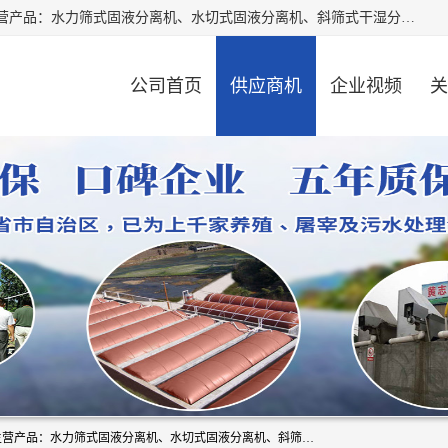
河南精拓环保设备有限公司（咨询电话：18595569755），主营产品：水力筛式固液分离机、水切式固液分离机、斜筛式干湿分离机、养猪场固液分离机、斜筛式固液分离机、屠宰场固液分离机、猪场干湿分离机等。公司从事固液分离设备及配套沼气池的研发、设计、销售与施工，并提供污水处理整体解决方案。
公司首页
供应商机
企业视频
关
河南精拓环保设备有限公司（咨询电话：18595569755），主营产品：水力筛式固液分离机、水切式固液分离机、斜筛式干湿分离机、养猪场固液分离机、斜筛式固液分离机、屠宰场固液分离机、猪场干湿分离机等。公司从事固液分离设备及配套沼气池的研发、设计、销售与施工，并提供污水处理整体解决方案。