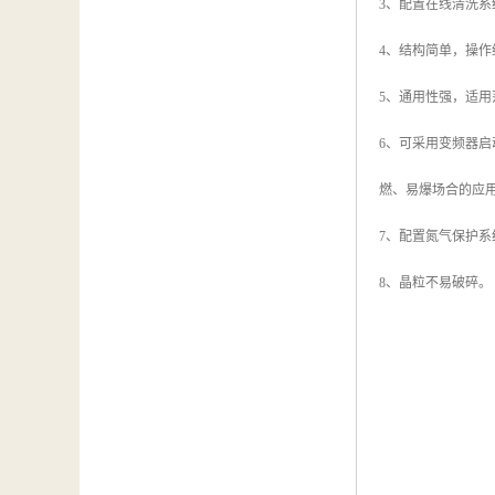
3、配置在线清洗系
4、结构简单，操作
5、通用性强，适
6、可采用变频器
燃、易爆场合的应
7、配置氮气保护
8、晶粒不易破碎。