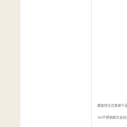
螺旋挤压式粪便干湿
304不锈钢跟合金