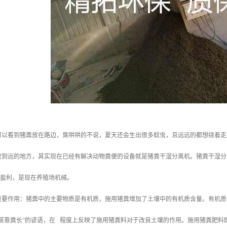
可以看到猪粪放在路边，臭哄哄的不说，夏天还会生出很多蚊虫，且远远的都想绕着走
放到远的地方，其实现在已经有解决动物粪便的设备就是猪粪干湿分离机。猪粪干湿分
的盈利，是现在养殖场机械。
重要作用：猪粪中的主要物质是有机质，施用猪粪增加了土壤中的有机质含量。有机质
、苗靠粪长”的谚语，在 程度上反映了施用猪粪料对于改良土壤的作用。施用猪粪肥