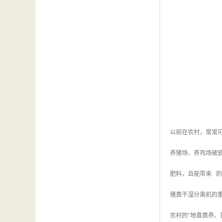
以前在农村，常常
养猪场、养鸡场被
肥料，且能带来 
猪粪干湿分离机的
农村的”地靠粪养