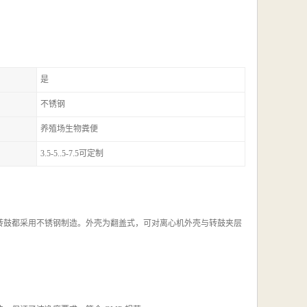
是
不锈钢
养殖场生物粪便
3.5-5..5-7.5可定制
转鼓都采用不锈钢制造。外壳为翻盖式，可对离心机外壳与转鼓夹层