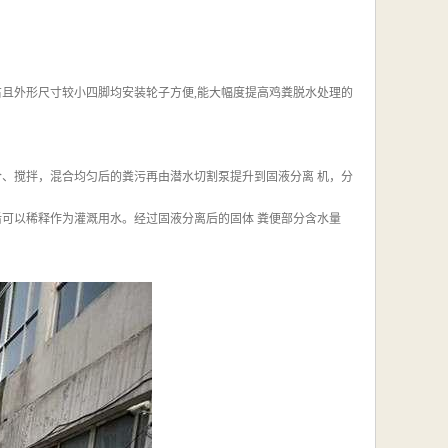
左右且外形尺寸较小四脚均安装轮子方便,能大幅度提高鸡粪脱水处理的
合、搅拌，混合均匀后的粪污再由潜水切割泵提升到固液分离 机，分
可以稀释作为灌溉用水。经过固液分离后的固体 粪便部分含水量