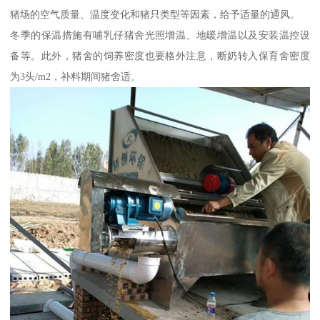
猪场的空气质量、温度变化和猪只类型等因素，给予适量的通风。
冬季的保温措施有哺乳仔猪舍光照增温、地暖增温以及安装温控设
备等。此外，猪舍的饲养密度也要格外注意，断奶转入保育舍密度
为3头/m2，补料期间猪舍适。