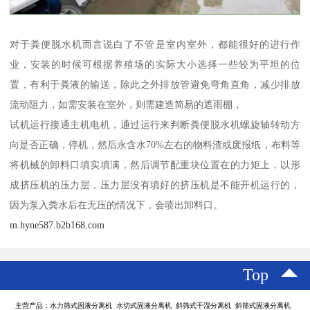
对于粪便脱水机而言说白了不管是室内室外，都能很好的进行作
业，安装的时候可根据养殖场的实际大小选择一些较为平坦的位
置，有利于粪液的输送，除此之外排放管避免弯角直角，减少排放
流动阻力，如需安装在室外，则需建造简易的遮雨棚，
试机运行接通主机电机，通过运行来判断粪便脱水机螺旋轴转动方
向是否正确，停机，然后永含水70%左右的物料渣或废报纸，布料等
将机械的卸料口填实填满，然后调节配重块位置在的力矩上，以形
成挤压机的压力层，压力层没有填好的挤压机是不能开机运行的，
因为泵入粪水后在无压的情况下，会喷出卸料口。
m.hyne587.b2b168.com
Top
主营产品：水力筛式固液分离机 水切式固液分离机 斜筛式干湿分离机 斜筛式固液分离机