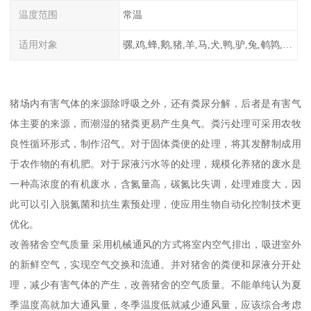
温度范围
常温
适用对象
骡,鸡,蜂,鹅,猪,羊,马,犬,鸭,驴,兔,鹌鹑,牛,鸽
猪场内有害气体的来源除呼吸之外，还有粪尿分解，后者是有害气
体主要的来源，而潮湿的猪粪更易产生臭气。粪污处理可采用农牧
良性循环形式，制作沼气。对于固体粪便的处理，将其发酵制成用
于农作物的有机肥。对于尿液污水等的处理，规模化养猪的废水是
一种高浓度的有机废水，含氮量高，碳氮比失调，处理难度大，因
此可以引入脱氮菌和抗生素预处理，使应用生物自动化控制技术更
优化。
改善猪舍空气质量 采用机械通风的方式将室内空气排出，吸进室外
的新鲜空气，实现空气交换和流通。并对猪舍的粪便和尿液分开处
理，减少有害气体的产生，改善猪舍的空气质量。不能单纯认为夏
季温度高就加大通风量，冬季温度低就减少通风量，应该综合考虑