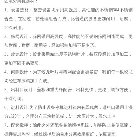
固液分离机选材：
1、设备选材：整套设备均采用高强度，高性能的不锈钢304不锈钢
合金，在经过工艺处理组合而成，比普通的设备更加耐用，耐腐，
经久耐用。
2、筛网设计：筛网采用高强度，高性能的不锈钢筛网制造而成，更
加耐腐，耐磨，耐用等，经加强筋加强不易变形。
3、蛟龙设计：蛟龙采用8mm厚不锈钢叶片，挤压段经过加厚加工，
更加牢固不易变形。
4、间隙设计：为了蛟龙叶片与筛网配合更加紧密，我们每一根蛟龙
均经过车床精加工而成。
5、出料口设计：盖板和重力杆配合，出料更快，更稳，调节方便，
干湿可调。
6、进料设计:为了防止设备停机进料箱内有粪残留，进料口采用上漫
方式设计，合理分布三块挡流板，防止水压过大，粪水上冲
7、配套搅拌：除此之外还配备粪池搅拌系统，能够防止粪便沉淀，
搅拌更加均匀，经过搅拌后的粪水分离效果更好，浓度更高。