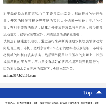
对于粪便脱水机而言说白了不管是室内室外，都能很好的进行作
业，安装的时候可根据养殖场的实际大小选择一些较为平坦的位
置，有利于粪液的输送，除此之外排放管避免弯角直角，减少排放
流动阻力，如需安装在室外，则需建造简易的遮雨棚，
试机运行接通主机电机，通过运行来判断粪便脱水机螺旋轴转动方
向是否正确，停机，然后永含水70%左右的物料渣或废报纸，布料等
将机械的卸料口填实填满，然后调节配重块位置在的力矩上，以形
成挤压机的压力层，压力层没有填好的挤压机是不能开机运行的，
因为泵入粪水后在无压的情况下，会喷出卸料口。
m.hyne587.b2b168.com
Top
主营产品：水力筛式固液分离机 水切式固液分离机 斜筛式干湿分离机 斜筛式固液分离机