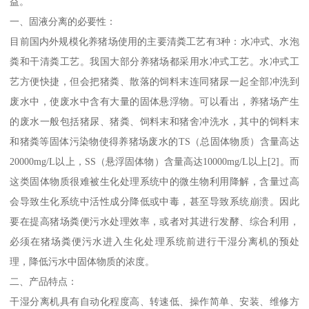
益。
一、固液分离的必要性：
目前国内外规模化养猪场使用的主要清粪工艺有3种：水冲式、水泡
粪和干清粪工艺。我国大部分养猪场都采用水冲式工艺。水冲式工
艺方便快捷，但会把猪粪、散落的饲料末连同猪尿一起全部冲洗到
废水中，使废水中含有大量的固体悬浮物。可以看出，养猪场产生
的废水一般包括猪尿、猪粪、饲料末和猪舍冲洗水，其中的饲料末
和猪粪等固体污染物使得养猪场废水的TS（总固体物质）含量高达
20000mg/L以上，SS（悬浮固体物）含量高达10000mg/L以上[2]。而
这类固体物质很难被生化处理系统中的微生物利用降解，含量过高
会导致生化系统中活性成分降低或中毒，甚至导致系统崩溃。因此
要在提高猪场粪便污水处理效率，或者对其进行发酵、综合利用，
必须在猪场粪便污水进入生化处理系统前进行干湿分离机的预处
理，降低污水中固体物质的浓度。
二、产品特点：
干湿分离机具有自动化程度高、转速低、操作简单、安装、维修方