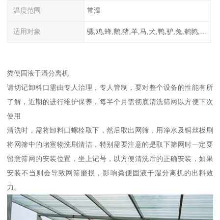
温度范围
常温
适用对象
骡,鸡,蜂,鹅,猪,羊,马,犬,鸭,驴,兔,鹌鹑,牛,鸽
粪便固液干湿分离机
请切记卸料口需由专人治理，专人管制，要对整个设备的性能有所
了解，近期的进行维护保养，每半个月需彻底清洗筛网以方便下次
使用
清洗时，需将卸料口螺栓取下，然后取出网筛，用净水及铜丝板刷
将网筛中的堵塞物洗刷清洁，特别需要注意的是取下筛网时一定要
留意筛网的安装位置，坐上记号，以方便清洗后的正确安装，如果
安装不当则会导致网筛磨损，影响粪便固液干湿分离机的出料效
力。