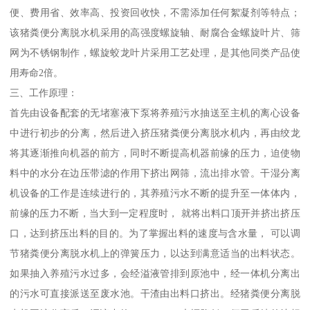
便、费用省、效率高、投资回收快，不需添加任何絮凝剂等特点；
该猪粪便分离脱水机采用的高强度螺旋轴、耐腐合金螺旋叶片、筛
网为不锈钢制作，螺旋蛟龙叶片采用工艺处理，是其他同类产品使
用寿命2倍。
三、工作原理：
首先由设备配套的无堵塞液下泵将养殖污水抽送至主机的离心设备
中进行初步的分离，然后进入挤压猪粪便分离脱水机内，再由绞龙
将其逐渐推向机器的前方，同时不断提高机器前缘的压力，迫使物
料中的水分在边压带滤的作用下挤出网筛，流出排水管。干湿分离
机设备的工作是连续进行的，其养殖污水不断的提升至一体体内，
前缘的压力不断，当大到一定程度时， 就将出料口顶开并挤出挤压
口，达到挤压出料的目的。为了掌握出料的速度与含水量， 可以调
节猪粪便分离脱水机上的弹簧压力，以达到满意适当的出料状态。
如果抽入养殖污水过多，会经溢液管排到原池中，经一体机分离出
的污水可直接派送至废水池。干渣由出料口挤出。经猪粪便分离脱