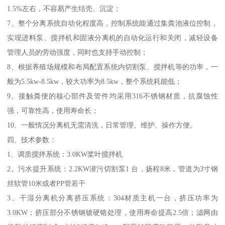
1.5%左右，不容易产生结壳、沉淀；
7、整个分离系统自动化程度高，控制系统能通过集粪池液位控制，
实现进料泵、搅拌机和固液分离机的自动化运行和关闭，减轻设备
管理人员的劳动强度，同时也支持手动控制；
8、根据养殖场规模和布局配置系统内切割泵、搅拌机等的功率，一
般为5.5kw-8.5kw，较大功率为8.5kw，整个系统耗能低；
9、接触粪便的核心部件及管件均采用316不锈钢材质，抗腐蚀性
强，可靠性高，使用寿命长；
10、一般情况分离机无需清洗，日常管理、维护、操作方便。
四、技术参数：
1、调质搅拌系统：3.0KW桨叶搅拌机
2、污水提升系统：2.2KW潜污切割泵1 台，扬程8米，管道为3寸钢
丝软管10米或者PP管若干
3、干湿分离机分离挤压系统：304材质主机一台，挤压功率为
3.0KW；挤压部分不锈钢镀硬铬处理，使用寿命提高2.5倍；滤网由