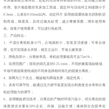
车床修磨校正堆焊层，还起到光滑堆焊表面的作用，起到减少磨擦
作用。垫片都是数控车床加工而成，固定环与活动环之间缝隙小于
0.3mm，公差在0.03mm以内。动定环片 采用德国通快激光切割机切
割而成，精度高，且经过抛光处理，减少摩擦系数，增长使用寿
命。按客户使用要求，可以进行热处理。
三、产品特点：
1、干湿分离机机身小巧，占地面积小，安装灵活便捷，可单台使
用，也可实现多台并联，相互立运行，节省土建资源；
2、用电负荷小，分离效率高，单机处理量较高可达72m³/h；
3、应用范围广：筛筒的筛孔直径0.25-1mm，不同的禽畜场如猪场、
牛场可根据粪便组成的不同来选择相对筛孔的固液分离机；
4、筛网为三个支点，螺旋轴为两端支撑，稳定性高；
5、具有可调节性，能通过压力调节装置实现出料粪便含水率和分离
机处理能力的调节；
6、采用螺旋挤压技术，分离后的产物对环境污染小，经分离后的固
体粪便含水量在50%左右，存储、运输方便；液体部分含固率在