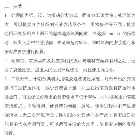
二、技术：
1、处理能力强。设计为振动分离方式，固液分离速度快，处理能力
大。可以根据各养猪场的污液含渣量条件、用水条件等不同，根据
使用环境及用户上网不同需求选择筛网间隙，当选择0.5mm）的筛网
时，分离污水中的悬浮物，去渣率超过90%。同时筛网的密度也可根
据客户要求进行配置。
2、耐腐蚀。在振动筛及其支撑柱的设计与选材方面具有到之处，适
应了腐蚀性强、湿度大的恶劣环境使用，而且使用噪音小。
3、二次分离。干湿分离机采用螺旋送渣挤压系统，对分离出的粪渣
进行二次挤压作用，减少粪渣含水量，并且在出渣前设有挤压污水
排放口，可以保证分离出的粪渣含水率低于60%，同时根据用户养殖
清污模式，干湿可调。使粪渣的包装、运输、使用过程中不产生渗
漏污水，无二次环境污染，性能国内外其他同类产品；粪渣出口处
的粪渣含水率调节架，可以调节粪渣的含水率，使粪渣达到的发酵
湿度。