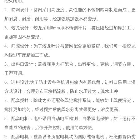
经久耐用。
2、筛网设计：筛网采用高强度，高性能的不锈钢筛网制造而成，更
加耐腐，耐磨，耐用等，经加强筋加强不易变形。
3、蛟龙设计：蛟龙采用8mm厚不锈钢叶片，挤压段经过加厚加工，
更加牢固不易变形。
4、间隙设计：为了蛟龙叶片与筛网配合更加紧密，我们每一根蛟龙
均经过车床精加工而成。
5、出料口设计：盖板和重力杆配合，出料更快，更稳，调节方便，
干湿可调。
6、进料设计:为了防止设备停机进料箱内有粪残留，进料口采用上漫
方式设计，合理分布三块挡流板，防止水压过大，粪水上冲
7、配套搅拌：除此之外还配备粪池搅拌系统，能够防止粪便沉淀，
搅拌更加均匀，经过搅拌后的粪水分离效果更好，浓度更高。
8、配套电柜：电柜采用自动电压检测，自带漏电保护，防止运行不
当造成的伤害，启停开关控制，使用简单方便。
9、配套电机：整套设备所配电机均为国际纯铜电机，杜绝假冒伪劣