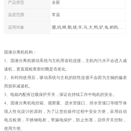
产品类型
全新
温度范围
常温
适用对象
骡,鸡,蜂,鹅,猪,羊,马,犬,鸭,驴,兔,鹌鹑,牛,鸽
固液分离机机构：
1、固液分离机驱动系统与主机用齿轮连接，主机内污水不会进入减
速机，更直观检查密封圈是否老化。
2、长时间使用后，驱动系统与主机的软性连接不会因为主轴的偏差
而损坏减速机。
3、电箱内配有过载保护开关，保证在持续工作中电机的安全。
4、固液分离机电控箱、观察窗、进水管接口、排水管接口等细节体
现人性化设计的原则，为了让您在操作过程中安全方便，采用自动
电压检测，不锈钢电柜，带漏电保护，防止伤害，启停开关控制，
使用方便。