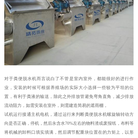
对于粪便脱水机而言说白了不管是室内室外，都能很好的进行作
业，安装的时候可根据养殖场的实际大小选择一些较为平坦的位
置，有利于粪液的输送，除此之外排放管避免弯角直角，减少排放
流动阻力，如需安装在室外，则需建造简易的遮雨棚，
试机运行接通主机电机，通过运行来判断粪便脱水机螺旋轴转动方
向是否正确，停机，然后永含水70%左右的物料渣或废报纸，布料等
将机械的卸料口填实填满，然后调节配重块位置在的力矩上，以形