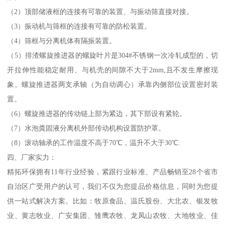
（2）顶部储液框的连接有可靠的装置、与振动筛直接对接。
（3）振动机与筛框的连接有可靠的防松装置。
（4）筛框与分离机体有隔振装置。
（5）排渣螺旋推进器的螺旋叶片是304#不锈钢一次冷轧成型的，切
开拉伸性能稳定耐用、与机壳的间隙不大于2mm,且不发生摩擦现
象。螺旋推进器两支承轴（为自动调心）承靠内侧部位设置密封装
置。
（6）螺旋推进器的传动链上部为紧边，其下部设有紧轮。
（7）水泡粪固液分离机外部传动机构设置防护罩。
（8）滚动轴承的工作温度不高于70℃，温升不大于30℃.
四、厂家实力：
精拓环保拥有11年行业经验，紧跟行业标准、产品畅销至28个省市
自治区广受用户的认可，我们不仅为您提品价格信息，同时为您提
供一站式解决方案。比如：牧原食品、温氏股份、大北农、银发牧
业、黄志牧业、广安集团、雏鹰农牧、龙凤山农牧、大地牧业、佳