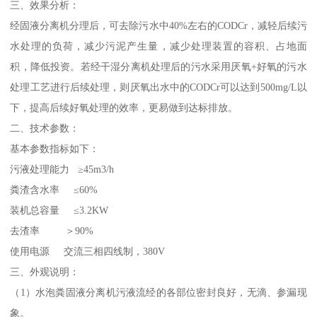
三、效果分析：
经固液分离机分理后，可去除污水中40%左右的CODCr，减轻后续污
水处理的负荷，减少污泥产生量，减少处理装置的容积、占地面
积，降低投资。若经干湿分离机处理后的污水采用厌氧+好氧的污水
处理工艺进行后续处理，则厌氧出水中的CODCr可以达到500mg/L以
下，提高后续好氧处理的效率，更易做到达标排放。
二、技术参数：
基本参数指标如下：
污液处理能力 ≥45m3/h
粪渣含水率 ≤60%
装机总容量 ≤3.2KW
去渣率 ＞90%
使用电源 交流三相四线制，380V
三、外观说明：
（1）水泡粪固液分离机污液流经的各部位密封良好，无滴、参漏现
象。