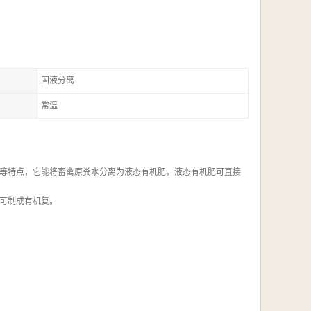
固液分离
常温
等特点，它能将畜禽原粪水分离为液态有机肥，液态有机肥可直接
可制成有机复。