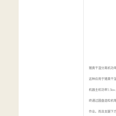
猪粪干湿分离机功
这种应用于猪粪干
机器主机功率5.5
终通过圆盘造粒机
作业。而且支腿下