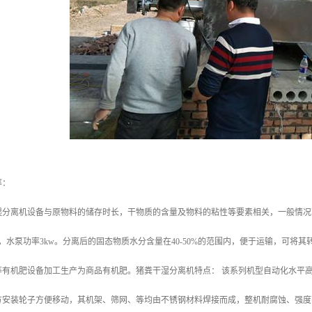
率：
湿分离机设备与原物料的储存时长，干物质的含量及物料的粘性等要素相关，一般情况下
kw，水泵功率3kw。分离后的固态物质水分含量在40-50%的范围内，便于运输，可
等有机肥设备加工生产为商品有机肥。猪粪干湿分离机特点： 该系列机型自动化水平
方安装轮子方便移动，其机架、筛网、等均由不锈钢材料焊接而成，整机耐腐蚀、强度