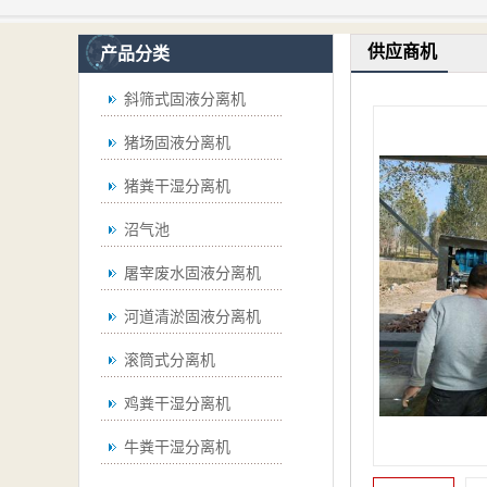
供应商机
产品分类
斜筛式固液分离机
猪场固液分离机
猪粪干湿分离机
沼气池
屠宰废水固液分离机
河道清淤固液分离机
滚筒式分离机
鸡粪干湿分离机
牛粪干湿分离机