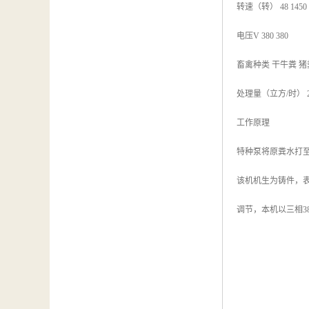
转速（转） 48 1450
电压V 380 380
畜禽种类 干牛粪 猪
处理量（立方/时） 20-30
工作原理
特种泵将原粪水打
该机机生为铸件，表
调节，本机以三相3