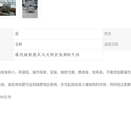
是
用途
全新
温度范围
骡,鸡,蜂,鹅,猪,羊,马,犬,鸭,驴,兔,鹌鹑,牛,鸽
机有体积小，转速低，操作简单、安装、维修方便，费用省，效率高，不需添加聚凝剂
吸收，固态有机肥可运到缺肥地区使用，亦可起到改良土壤结构的作用，同时经过发酵
00元/台