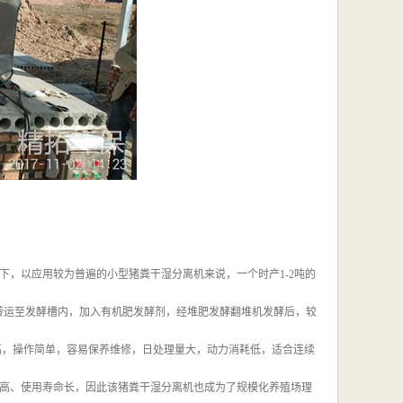
，以应用较为普遍的小型猪粪干湿分离机来说，一个时产1-2吨的
将其转运至发酵槽内，加入有机肥发酵剂，经堆肥发酵翻堆机发酵后，较
高，操作简单，容易保养维修，日处理量大，动力消耗低，适合连续
高、使用寿命长，因此该猪粪干湿分离机也成为了规模化养殖场理