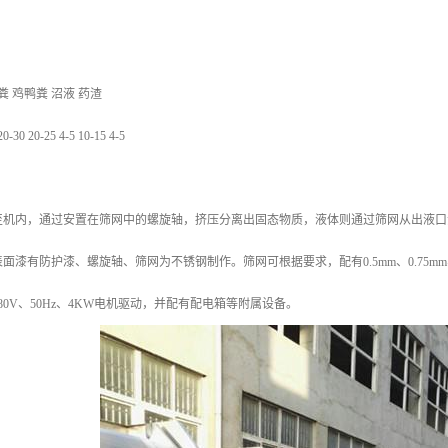
粪 鸡鸭粪 沼液 药渣
 20-25 4-5 10-15 4-5
至机内，通过安置在筛网中的螺旋轴，挤压分离出固态物质，液体则通过筛网从出液口
面漆有防护漆、螺旋轴、筛网为不锈钢制作。筛网可根据要求，配有0.5mm、0.75m
80V、50Hz、4KW电机驱动，并配有配电箱等附属设备。