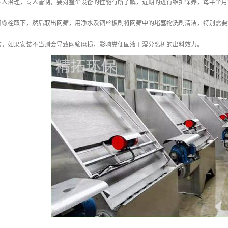
专人治理，专人管制，要对整个设备的性能有所了解，近期的进行维护保养，每半个月
口螺栓取下，然后取出网筛，用净水及铜丝板刷将网筛中的堵塞物洗刷清洁，特别需要
装，如果安装不当则会导致网筛磨损，影响粪便固液干湿分离机的出料效力。