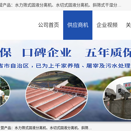
河南精拓环保设备有限公司（咨询电话：18595569755），主营产品：水力筛式固液分离机、水切式固液分离机、斜筛式干湿分离机、养猪场固液分离机、斜筛式固液分离机、屠宰场固液分离机、猪场干湿分离机等。公司从事固液分离设备及配套沼气池的研发、设计、销售与施工，并提供污水处理整体解决方案。
公司首页
供应商机
企业视频
关
河南精拓环保设备有限公司（咨询电话：18595569755），主营产品：水力筛式固液分离机、水切式固液分离机、斜筛式干湿分离机、养猪场固液分离机、斜筛式固液分离机、屠宰场固液分离机、猪场干湿分离机等。公司从事固液分离设备及配套沼气池的研发、设计、销售与施工，并提供污水处理整体解决方案。