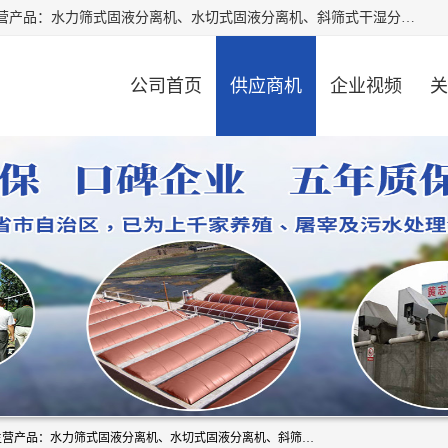
河南精拓环保设备有限公司（咨询电话：18595569755），主营产品：水力筛式固液分离机、水切式固液分离机、斜筛式干湿分离机、养猪场固液分离机、斜筛式固液分离机、屠宰场固液分离机、猪场干湿分离机等。公司从事固液分离设备及配套沼气池的研发、设计、销售与施工，并提供污水处理整体解决方案。
公司首页
供应商机
企业视频
关
河南精拓环保设备有限公司（咨询电话：18595569755），主营产品：水力筛式固液分离机、水切式固液分离机、斜筛式干湿分离机、养猪场固液分离机、斜筛式固液分离机、屠宰场固液分离机、猪场干湿分离机等。公司从事固液分离设备及配套沼气池的研发、设计、销售与施工，并提供污水处理整体解决方案。