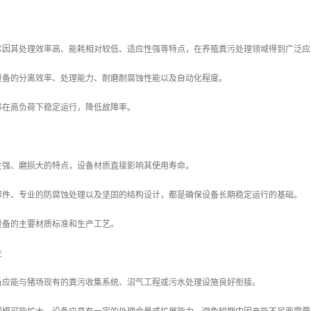
术因其处理效率高、能耗相对较低、适应性强等特点，在养殖粪污处理领域得到广泛应
设备的分离效率、处理能力、耐磨耐腐蚀性能以及自动化程度。
够在高负荷下稳定运行，降低故障率。
性强、磨损大的特点，设备材质直接影响其使用寿命。
部件、专业的防腐蚀处理以及坚固的结构设计，都是确保设备长期稳定运行的基础。
设备的主要材质标准和生产工艺。
性
备应能与猪场现有的粪污收集系统、沼气工程或污水处理设施良好衔接。