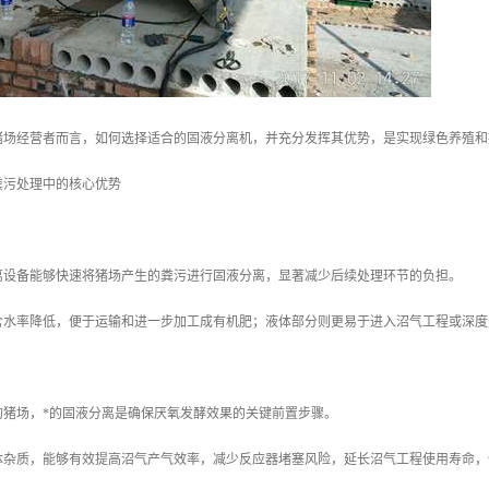
猪场经营者而言，如何选择适合的固液分离机，并充分发挥其优势，是实现绿色养殖和
粪污处理中的核心优势
离设备能够快速将猪场产生的粪污进行固液分离，显著减少后续处理环节的负担。
含水率降低，便于运输和进一步加工成有机肥；液体部分则更易于进入沼气工程或深度
的猪场，*的固液分离是确保厌氧发酵效果的关键前置步骤。
体杂质，能够有效提高沼气产气效率，减少反应器堵塞风险，延长沼气工程使用寿命，