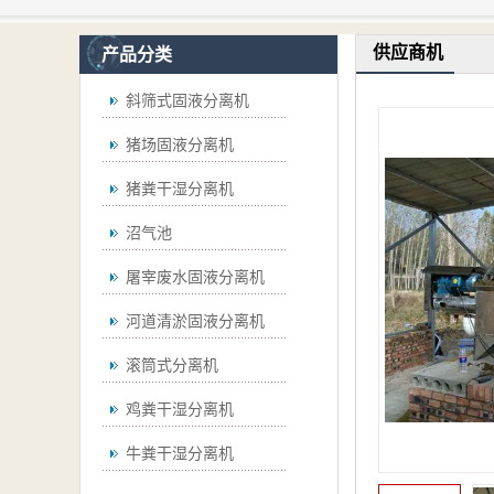
供应商机
产品分类
斜筛式固液分离机
猪场固液分离机
猪粪干湿分离机
沼气池
屠宰废水固液分离机
河道清淤固液分离机
滚筒式分离机
鸡粪干湿分离机
牛粪干湿分离机