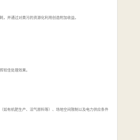
耗，并通过对粪污的资源化利用创造附加收益。
挥较佳处理效果。
（如有机肥生产、沼气原料等）、场地空间限制以及电力供应条件