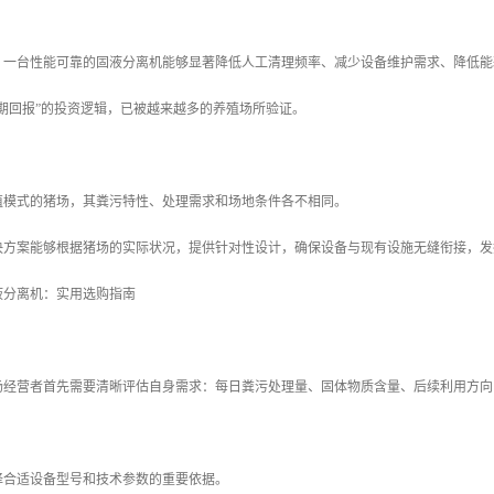
，一台性能可靠的固液分离机能够显著降低人工清理频率、减少设备维护需求、降低能
期回报”的投资逻辑，已被越来越多的养殖场所验证。
殖模式的猪场，其粪污特性、处理需求和场地条件各不相同。
决方案能够根据猪场的实际状况，提供针对性设计，确保设备与现有设施无缝衔接，发
液分离机：实用选购指南
场经营者首先需要清晰评估自身需求：每日粪污处理量、固体物质含量、后续利用方向
择合适设备型号和技术参数的重要依据。