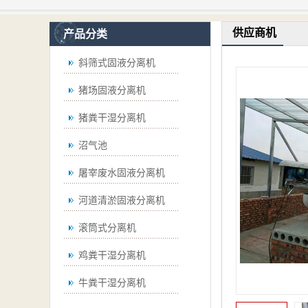
供应商机
产品分类
斜筛式固液分离机
猪场固液分离机
猪粪干湿分离机
沼气池
屠宰废水固液分离机
河道清淤固液分离机
滚筒式分离机
鸡粪干湿分离机
牛粪干湿分离机