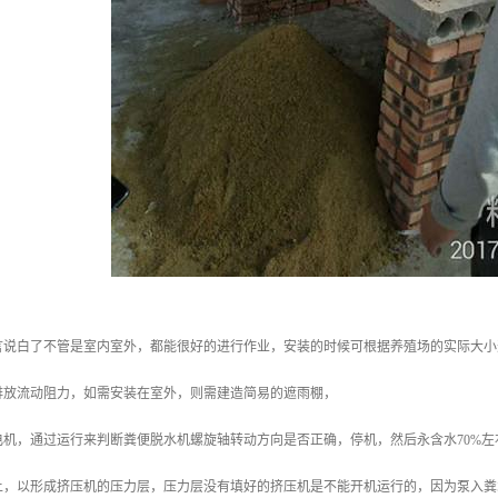
言说白了不管是室内室外，都能很好的进行作业，安装的时候可根据养殖场的实际大小
排放流动阻力，如需安装在室外，则需建造简易的遮雨棚，
电机，通过运行来判断粪便脱水机螺旋轴转动方向是否正确，停机，然后永含水70%
上，以形成挤压机的压力层，压力层没有填好的挤压机是不能开机运行的，因为泵入粪