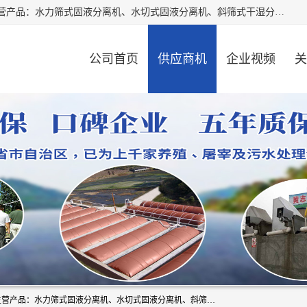
河南精拓环保设备有限公司（咨询电话：18595569755），主营产品：水力筛式固液分离机、水切式固液分离机、斜筛式干湿分离机、养猪场固液分离机、斜筛式固液分离机、屠宰场固液分离机、猪场干湿分离机等。公司从事固液分离设备及配套沼气池的研发、设计、销售与施工，并提供污水处理整体解决方案。
公司首页
供应商机
企业视频
关
河南精拓环保设备有限公司（咨询电话：18595569755），主营产品：水力筛式固液分离机、水切式固液分离机、斜筛式干湿分离机、养猪场固液分离机、斜筛式固液分离机、屠宰场固液分离机、猪场干湿分离机等。公司从事固液分离设备及配套沼气池的研发、设计、销售与施工，并提供污水处理整体解决方案。