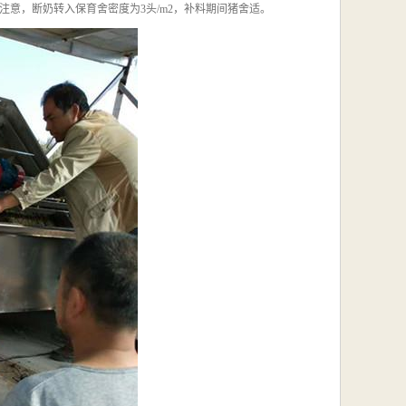
意，断奶转入保育舍密度为3头/m2，补料期间猪舍适。