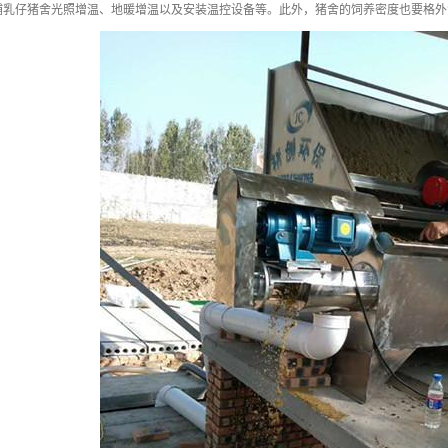
哺乳仔猪舍光照增温、地暖增温以及安装温控设备等。此外，猪舍的饲养密度也要格外注