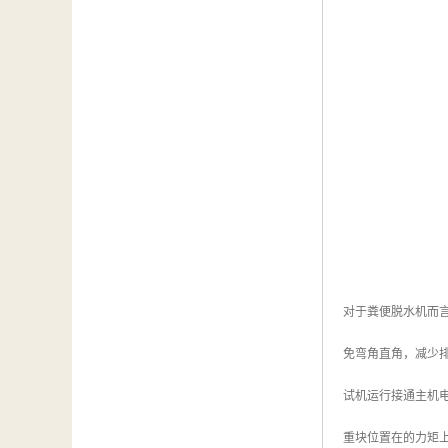
对于粪便脱水机而
免弯角直角，减少
试机运行接通主机
重块位置在的力矩