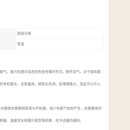
固液分离
常温
臭气。粪污处理可采用农牧良性循环形式，制作沼气。对于固体粪
的有机废水，含氮量高，碳氮比失调，处理难度大，因此可以引入
并对猪舍的粪便和尿液分开处理，减少有害气体的产生，改善猪舍的
质量、温度变化和猪只类型等因素，给予适量的通风。