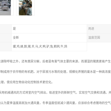
是
用途
全新
温度范围
骡,鸡,蜂,鹅,猪,羊,马,犬,鸭,驴,兔,鹌鹑,牛,鸽
来源除呼吸之外，还有粪尿分解，后者是有害气体主要的来源，而潮湿的猪粪更易产生
酵制成用于农作物的有机肥。对于尿液污水等的处理，规模化养猪的废水是一种高浓度
处理，使应用生物自动化控制技术更优化。
 采用机械通风的方式将室内空气排出，吸进室外的新鲜空气，实现空气交换和流通。
纯认为夏季温度高就加大通风量，冬季温度低就减少通风量，应该综合考虑猪场的空气