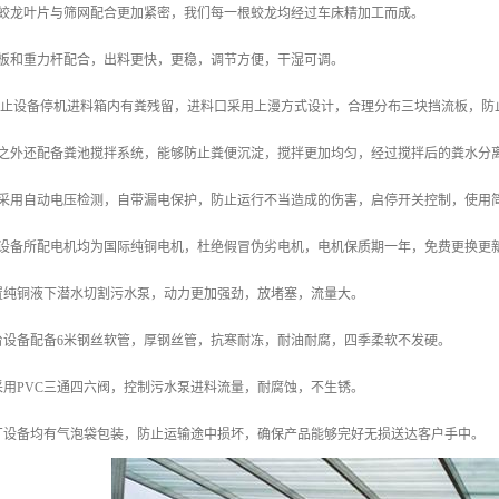
了蛟龙叶片与筛网配合更加紧密，我们每一根蛟龙均经过车床精加工而成。
盖板和重力杆配合，出料更快，更稳，调节方便，干湿可调。
了防止设备停机进料箱内有粪残留，进料口采用上漫方式设计，合理分布三块挡流板，防
此之外还配备粪池搅拌系统，能够防止粪便沉淀，搅拌更加均匀，经过搅拌后的粪水分
柜采用自动电压检测，自带漏电保护，防止运行不当造成的伤害，启停开关控制，使用
套设备所配电机均为国际纯铜电机，杜绝假冒伪劣电机，电机保质期一年，免费更换更
配置纯铜液下潜水切割污水泵，动力更加强劲，放堵塞，流量大。
台设备配备6米钢丝软管，厚钢丝管，抗寒耐冻，耐油耐腐，四季柔软不发硬。
采用PVC三通四六阀，控制污水泵进料流量，耐腐蚀，不生锈。
本厂设备均有气泡袋包装，防止运输途中损坏，确保产品能够完好无损送达客户手中。