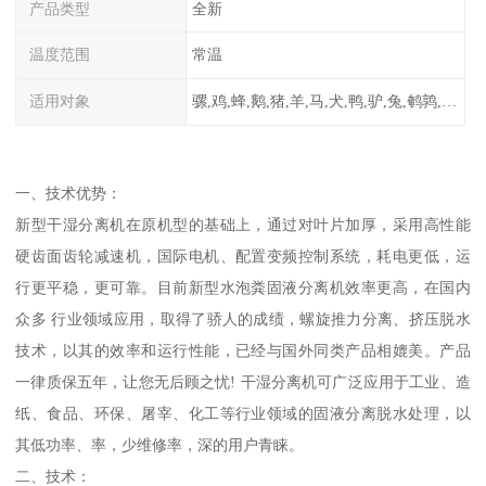
产品类型
全新
温度范围
常温
适用对象
骡,鸡,蜂,鹅,猪,羊,马,犬,鸭,驴,兔,鹌鹑,牛,鸽
一、技术优势：
新型干湿分离机在原机型的基础上，通过对叶片加厚，采用高性能
硬齿面齿轮减速机，国际电机、配置变频控制系统，耗电更低，运
行更平稳，更可靠。目前新型水泡粪固液分离机效率更高，在国内
众多 行业领域应用，取得了骄人的成绩，螺旋推力分离、挤压脱水
技术，以其的效率和运行性能，已经与国外同类产品相媲美。产品
一律质保五年，让您无后顾之忧! 干湿分离机可广泛应用于工业、造
纸、食品、环保、屠宰、化工等行业领域的固液分离脱水处理，以
其低功率、率，少维修率，深的用户青睐。
二、技术：