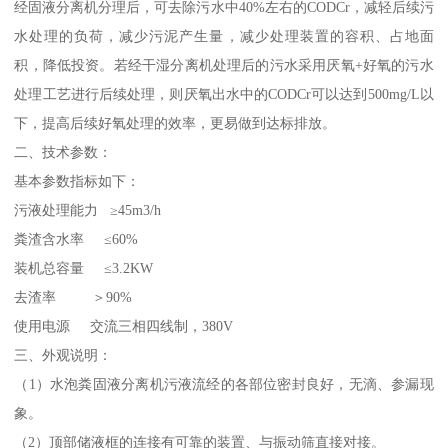
经固液分离机分理后，可去除污水中40%左右的CODCr，减轻后续污
水处理的负荷，减少污泥产生量，减少处理装置的容积、占地面
积，降低投资。若经干湿分离机处理后的污水采用厌氧+好氧的污水
处理工艺进行后续处理，则厌氧出水中的CODCr可以达到500mg/L以
下，提高后续好氧处理的效率，更易做到达标排放。
二、技术参数：
基本参数指标如下：
污液处理能力 ≥45m3/h
粪渣含水率 ≤60%
装机总容量 ≤3.2KW
去渣率 ＞90%
使用电源 交流三相四线制，380V
三、外观说明：
（1）水泡粪固液分离机污液流经的各部位密封良好，无滴、参漏现
象。
（2）顶部储液框的连接有可靠的装置、与振动筛直接对接。