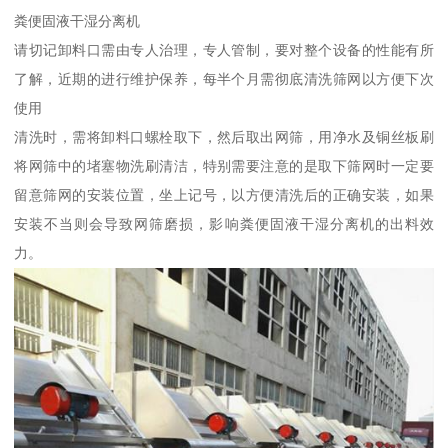
粪便固液干湿分离机
请切记卸料口需由专人治理，专人管制，要对整个设备的性能有所
了解，近期的进行维护保养，每半个月需彻底清洗筛网以方便下次
使用
清洗时，需将卸料口螺栓取下，然后取出网筛，用净水及铜丝板刷
将网筛中的堵塞物洗刷清洁，特别需要注意的是取下筛网时一定要
留意筛网的安装位置，坐上记号，以方便清洗后的正确安装，如果
安装不当则会导致网筛磨损，影响粪便固液干湿分离机的出料效
力。