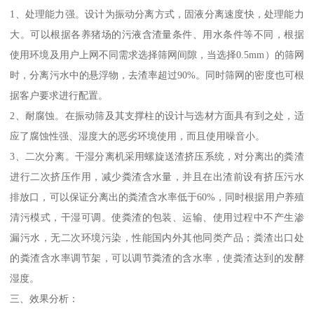
1、处理能力强。设计为振动分离方式，固液分离速度快，处理能力
大。可以根据各养猪场的污液含渣量条件、用水条件等不同，根据
使用环境及用户上网不同需求选择筛网间隙，当选择0.5mm）的筛网
时，分离污水中的悬浮物，去渣率超过90%。同时筛网的密度也可根
据客户要求进行配置。
2、耐腐蚀。在振动筛及其支撑柱的设计与选材方面具有到之处，适
应了腐蚀性强、湿度大的恶劣环境使用，而且使用噪音小。
3、二次分离。干湿分离机采用螺旋送渣挤压系统，对分离出的粪渣
进行二次挤压作用，减少粪渣含水量，并且在出渣前设有挤压污水
排放口，可以保证分离出的粪渣含水率低于60%，同时根据用户养殖
清污模式，干湿可调。使粪渣的包装、运输、使用过程中不产生渗
漏污水，无二次环境污染，性能国内外其他同类产品；粪渣出口处
的粪渣含水率调节架，可以调节粪渣的含水率，使粪渣达到的发酵
湿度。
三、效果分析：