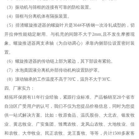
（3）振动机与筛框的连接有可靠的防松装置。
（4）筛框与分离机体有隔振装置。
（5）排渣螺旋推进器的螺旋叶片是304#不锈钢一次冷轧成型的，切
开拉伸性能稳定耐用、与机壳的间隙不大于2mm,且不发生摩擦现
象。螺旋推进器两支承轴（为自动调心）承靠内侧部位设置密封装
置。
（6）螺旋推进器的传动链上部为紧边，其下部设有紧轮。
（7）水泡粪固液分离机外部传动机构设置防护罩。
（8）滚动轴承的工作温度不高于70℃，温升不大于30℃.
四、厂家实力：
精拓环保拥有11年行业经验，紧跟行业标准、产品畅销至28个省市
自治区广受用户的认可，我们不仅为您提品价格信息，同时为您提
供一站式解决方案。比如：牧原食品、温氏股份、大北农、银发牧
业、黄志牧业、广安集团、雏鹰农牧、龙凤山农牧、大地牧业、佳
和农牧、大华牧业、民正农牧、龙王畜牧、等等，共计1500多家客