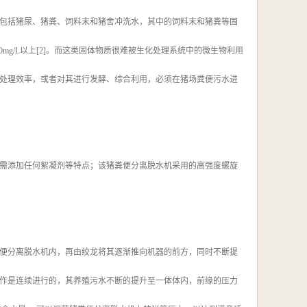
包括猪尿、猪粪、饲料末和猪舍冲洗水，其中的饲料末和猪粪等固
00mg/L以上[2]。而这类固体物质很难被生化处理系统中的微生物利用
处理效率，或者对其进行发酵、综合利用，必须在猪场粪便污水进
需添加任何絮凝剂等特点；该猪粪便分离脱水机采用的高强度螺旋
。
便分离脱水机内，再由绞龙将其逐渐推向机器的前方，同时不断提
作是连续进行的，其养殖污水不断的提升至一体体内，前缘的压力