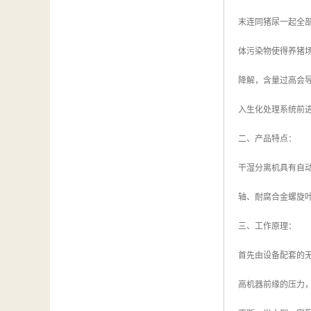
末连同猪尿一起全
体污染物使得养猪场废
降解，含量过高会
入生化处理系统前
二、产品特点：
干湿分离机具有自
轴、耐腐合金螺旋
三、工作原理：
首先由设备配套的
高机器前缘的压力