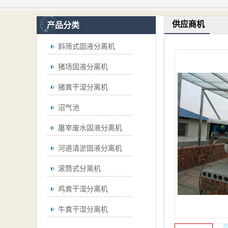
供应商机
产品分类
斜筛式固液分离机
猪场固液分离机
猪粪干湿分离机
沼气池
屠宰废水固液分离机
河道清淤固液分离机
滚筒式分离机
鸡粪干湿分离机
牛粪干湿分离机