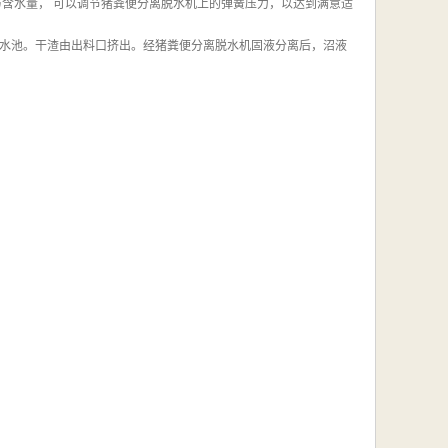
与含水量， 可以调节猪粪便分离脱水机上的弹簧压力，以达到满意适
水池。干渣由出料口挤出。经猪粪便分离脱水机固液分离后，沼液