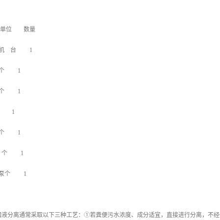
 单位 数量
离机 台 1
个 1
个 1
 1
个 1
 个 1
割泵个 1
固液分离通常采取以下三种工艺：①若粪便污水浓度、成分适宜，直接进行分离，不经