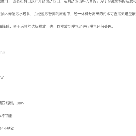
程度时， 就将出料口顶开并挤出挤压口，达到挤压出料的目的。为了掌握出料的速度
果抽入养殖污水过多，会经溢液管排到原池中，经一体机分离出的污水可直接派送至废
大幅降低，便于后续的达标排放。也可以排放到曝气池进行曝气环保处理。
/h
KW
四线制，380V
4不锈钢
16不锈钢