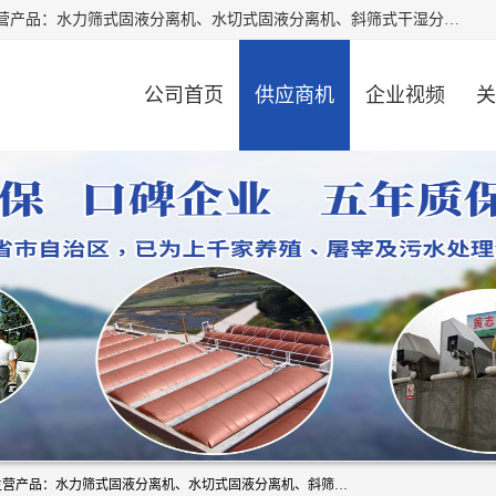
河南精拓环保设备有限公司（咨询电话：18595569755），主营产品：水力筛式固液分离机、水切式固液分离机、斜筛式干湿分离机、养猪场固液分离机、斜筛式固液分离机、屠宰场固液分离机、猪场干湿分离机等。公司从事固液分离设备及配套沼气池的研发、设计、销售与施工，并提供污水处理整体解决方案。
公司首页
供应商机
企业视频
关
河南精拓环保设备有限公司（咨询电话：18595569755），主营产品：水力筛式固液分离机、水切式固液分离机、斜筛式干湿分离机、养猪场固液分离机、斜筛式固液分离机、屠宰场固液分离机、猪场干湿分离机等。公司从事固液分离设备及配套沼气池的研发、设计、销售与施工，并提供污水处理整体解决方案。