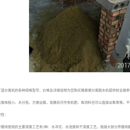
干湿分离机的各种规格型号、价格及详细说明为您购买猪粪便分离脱水机提供较全面参
粪臭味极小、水分低、方便运输，发酵后可作有机肥、鱼饲料也可以直接出售等等。不
要性：
养猪场使用的主要清粪工艺有3种：水冲式、水泡粪和干清粪工艺。我国大部分养猪场