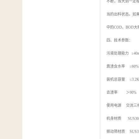
不断，当大到一定
当的出料状态。如
中的COD、BOD
四、技术参数：
污液处理能力 ≥40m³
粪渣含水率 ≤60%
装机总容量 ≤3.2
去渣率 ＞90%
使用电源 交流三相
机身材质 SUS30
振动筛材质 SUS3