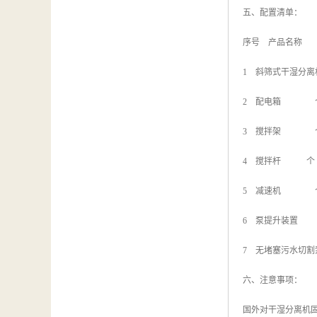
五、配置清单：
序号 产品名称
1 斜筛式干湿分
2 配电箱 
3 搅拌架 
4 搅拌杆 个
5 减速机 
6 泵提升装置
7 无堵塞污水切
六、注意事项：
国外对干湿分离机