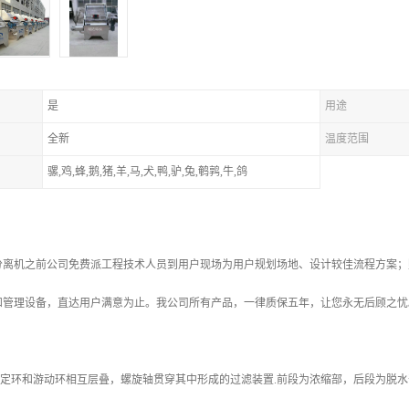
是
用途
全新
温度范围
骡,鸡,蜂,鹅,猪,羊,马,犬,鸭,驴,兔,鹌鹑,牛,鸽
分离机之前公司免费派工程技术人员到用户现场为用户规划场地、设计较佳流程方案；
和管理设备，直达用户满意为止。我公司所有产品，一律质保五年，让您永无后顾之忧
固定环和游动环相互层叠，螺旋轴贯穿其中形成的过滤装置.前段为浓缩部，后段为脱水