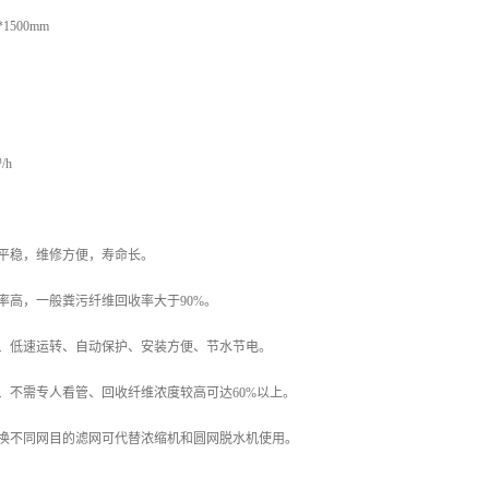
1500mm
/h
转平稳，维修方便，寿命长。
率高，一般粪污纤维回收率大于90%。
低、低速运转、自动保护、安装方便、节水节电。
、不需专人看管、回收纤维浓度较高可达60%以上。
过换不同网目的滤网可代替浓缩机和圆网脱水机使用。