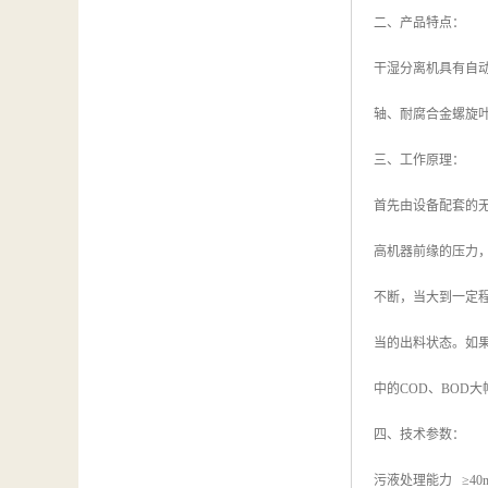
二、产品特点：
干湿分离机具有自
轴、耐腐合金螺旋
三、工作原理：
首先由设备配套的
高机器前缘的压力
不断，当大到一定
当的出料状态。如
中的COD、BOD
四、技术参数：
污液处理能力 ≥40m³