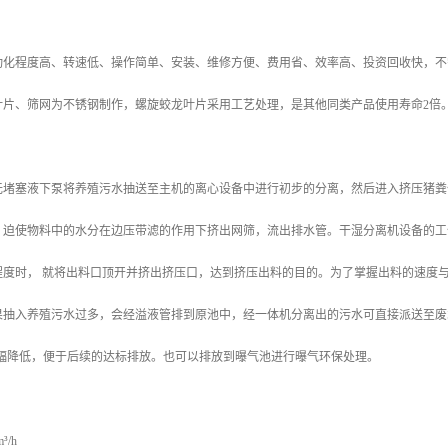
动化程度高、转速低、操作简单、安装、维修方便、费用省、效率高、投资回收快，不
叶片、筛网为不锈钢制作，螺旋蛟龙叶片采用工艺处理，是其他同类产品使用寿命2倍
无堵塞液下泵将养殖污水抽送至主机的离心设备中进行初步的分离，然后进入挤压猪粪
，迫使物料中的水分在边压带滤的作用下挤出网筛，流出排水管。干湿分离机设备的工
程度时， 就将出料口顶开并挤出挤压口，达到挤压出料的目的。为了掌握出料的速度
果抽入养殖污水过多，会经溢液管排到原池中，经一体机分离出的污水可直接派送至废
大幅降低，便于后续的达标排放。也可以排放到曝气池进行曝气环保处理。
/h