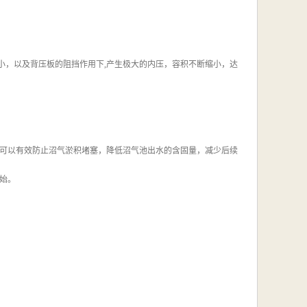
小，以及背压板的阻挡作用下,产生极大的内压，容积不断缩小，达
可以有效防止沼气淤积堵塞，降低沼气池出水的含固量，减少后续
始。