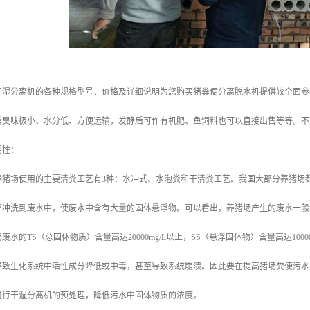
干湿分离机的各种规格型号、价格及详细说明为您购买猪粪便分离脱水机提供较全面参
粪臭味极小、水分低、方便运输，发酵后可作有机肥、鱼饲料也可以直接出售等等。不
要性：
养猪场使用的主要清粪工艺有3种：水冲式、水泡粪和干清粪工艺。我国大部分养猪场
部冲洗到废水中，使废水中含有大量的固体悬浮物。可以看出，养猪场产生的废水一般
水的TS（总固体物质）含量高达20000mg/L以上，SS（悬浮固体物）含量高达100
导致生化系统中活性成分降低或中毒，甚至导致系统崩溃。因此要在提高猪场粪便污水
进行干湿分离机的预处理，降低污水中固体物质的浓度。