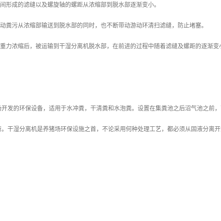
之间形成的滤缝以及螺旋轴的螺距从浓缩部到脱水部逐渐变小。
推动粪污从浓缩部输送到脱水部的同时，也不断带动游动环清扫滤缝，防止堵塞。
经过重力浓缩后，被运输到干湿分离机脱水部，在前进的过程中随着滤缝及螺距的逐渐变
。
场开发的环保设备，适用于水冲粪，干清粪和水泡粪。设置在集粪池之后沼气池之前，
荷。干湿分离机是养猪场环保设施之首，不论采用何种处理工艺，都必须从固液分离开