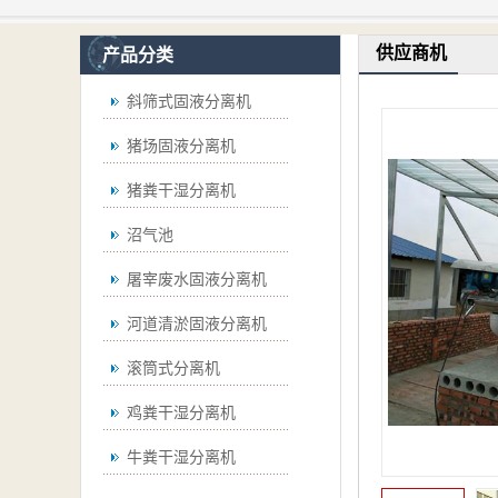
供应商机
产品分类
斜筛式固液分离机
猪场固液分离机
猪粪干湿分离机
沼气池
屠宰废水固液分离机
河道清淤固液分离机
滚筒式分离机
鸡粪干湿分离机
牛粪干湿分离机