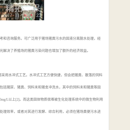
考和咨询服务。可广泛用于猪场猪粪污水的固液分离脱水处理，经
光解决了养殖场的猪粪污染问题也增加了额外的经济效益。
都采用水冲式工艺。水冲式工艺方便快捷，但会把猪粪、散落的饲料
包括猪尿、猪粪、饲料末和猪舍冲洗水，其中的饲料末和猪粪等固
00mg/L以上[2]。而这类固体物质很难被生化处理系统中的微生物利用
处理效率，或者对其进行发酵、综合利用，必须在猪场粪便污水进