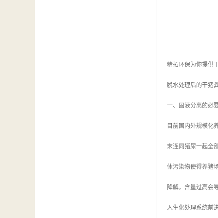
精拓环保为你提供
脱水处理后的干猪
一、固液分离的必
目前国内外规模化
末连同猪尿一起全
体污染物使得养猪场废
降解，含量过高会
入生化处理系统前