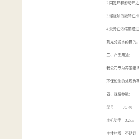
2.固定环和游动环
3.螺旋轴的旋转在
4.粪污在浓缩部
到充分脱水的目的
三、产品用途：
我公司专为养殖猪
环保设施的处理负
四、规格参数：
型号 JC-40
主机功率 3.2kw
主体材质 不锈钢