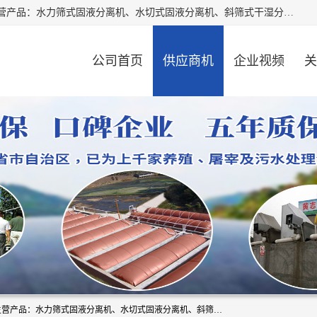
河南精拓环保设备有限公司（咨询电话：18595569755），主营产品：水力筛式固液分离机、水切式固液分离机、斜筛式干湿分离机、养猪场固液分离机、斜筛式固液分离机、屠宰场固液分离机、猪场干湿分离机等。公司从事固液分离设备及配套沼气池的研发、设计、销售与施工，并提供污水处理整体解决方案。
公司首页
供应商机
企业视频
关
河南精拓环保设备有限公司（咨询电话：18595569755），主营产品：水力筛式固液分离机、水切式固液分离机、斜筛式干湿分离机、养猪场固液分离机、斜筛式固液分离机、屠宰场固液分离机、猪场干湿分离机等。公司从事固液分离设备及配套沼气池的研发、设计、销售与施工，并提供污水处理整体解决方案。