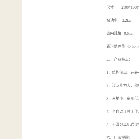
尺寸 2100*1300*
泵功率 2.2kw
滤网规格 0.6mm
粪污处理量 40-50m³
五、产品特点：
1、结构简单，运
2、过滤能力大，效
3、占地小、费用
4、全自动连续工作
5、干湿分离机通
六、厂家提醒：