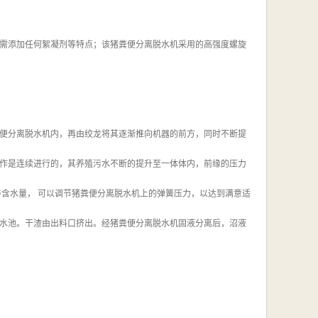
需添加任何絮凝剂等特点；该猪粪便分离脱水机采用的高强度螺旋
。
便分离脱水机内，再由绞龙将其逐渐推向机器的前方，同时不断提
作是连续进行的，其养殖污水不断的提升至一体体内，前缘的压力
与含水量， 可以调节猪粪便分离脱水机上的弹簧压力，以达到满意适
水池。干渣由出料口挤出。经猪粪便分离脱水机固液分离后，沼液