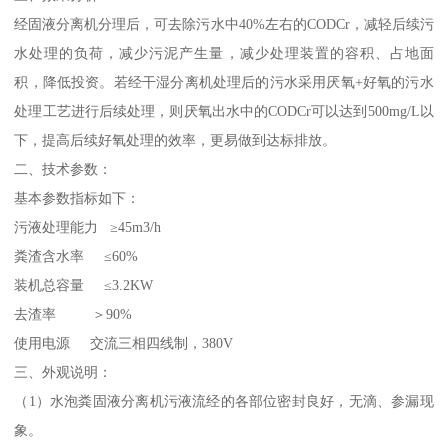
经固液分离机分理后，可去除污水中40%左右的CODCr，减轻后续污
水处理的负荷，减少污泥产生量，减少处理装置的容积、占地面
积，降低投资。若经干湿分离机处理后的污水采用厌氧+好氧的污水
处理工艺进行后续处理，则厌氧出水中的CODCr可以达到500mg/L以
下，提高后续好氧处理的效率，更易做到达标排放。
二、技术参数：
基本参数指标如下：
污液处理能力 ≥45m3/h
粪渣含水率 ≤60%
装机总容量 ≤3.2KW
去渣率 ＞90%
使用电源 交流三相四线制，380V
三、外观说明：
（1）水泡粪固液分离机污液流经的各部位密封良好，无滴、参漏现
象。