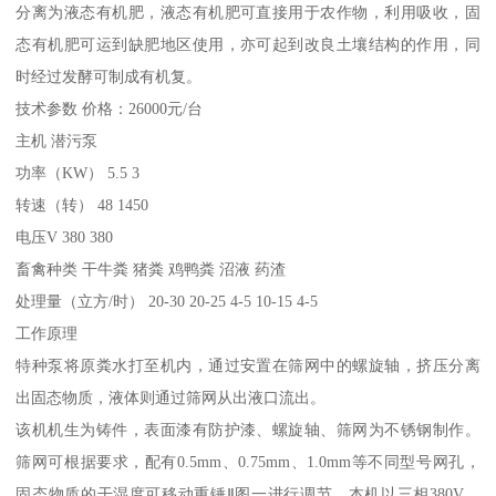
分离为液态有机肥，液态有机肥可直接用于农作物，利用吸收，固
态有机肥可运到缺肥地区使用，亦可起到改良土壤结构的作用，同
时经过发酵可制成有机复。
技术参数 价格：26000元/台
主机 潜污泵
功率（KW） 5.5 3
转速（转） 48 1450
电压V 380 380
畜禽种类 干牛粪 猪粪 鸡鸭粪 沼液 药渣
处理量（立方/时） 20-30 20-25 4-5 10-15 4-5
工作原理
特种泵将原粪水打至机内，通过安置在筛网中的螺旋轴，挤压分离
出固态物质，液体则通过筛网从出液口流出。
该机机生为铸件，表面漆有防护漆、螺旋轴、筛网为不锈钢制作。
筛网可根据要求，配有0.5mm、0.75mm、1.0mm等不同型号网孔，
固态物质的干湿度可移动重锤Ⅱ图一进行调节，本机以三相380V、