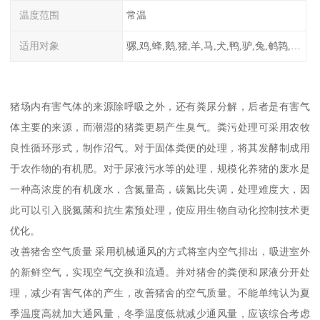
温度范围
常温
适用对象
骡,鸡,蜂,鹅,猪,羊,马,犬,鸭,驴,兔,鹌鹑,牛,鸽
猪场内有害气体的来源除呼吸之外，还有粪尿分解，后者是有害气
体主要的来源，而潮湿的猪粪更易产生臭气。粪污处理可采用农牧
良性循环形式，制作沼气。对于固体粪便的处理，将其发酵制成用
于农作物的有机肥。对于尿液污水等的处理，规模化养猪的废水是
一种高浓度的有机废水，含氮量高，碳氮比失调，处理难度大，因
此可以引入脱氮菌和抗生素预处理，使应用生物自动化控制技术更
优化。
改善猪舍空气质量 采用机械通风的方式将室内空气排出，吸进室外
的新鲜空气，实现空气交换和流通。并对猪舍的粪便和尿液分开处
理，减少有害气体的产生，改善猪舍的空气质量。不能单纯认为夏
季温度高就加大通风量，冬季温度低就减少通风量，应该综合考虑