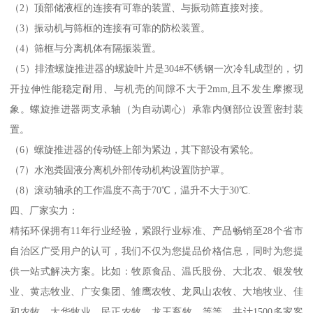
（2）顶部储液框的连接有可靠的装置、与振动筛直接对接。
（3）振动机与筛框的连接有可靠的防松装置。
（4）筛框与分离机体有隔振装置。
（5）排渣螺旋推进器的螺旋叶片是304#不锈钢一次冷轧成型的，切
开拉伸性能稳定耐用、与机壳的间隙不大于2mm,且不发生摩擦现
象。螺旋推进器两支承轴（为自动调心）承靠内侧部位设置密封装
置。
（6）螺旋推进器的传动链上部为紧边，其下部设有紧轮。
（7）水泡粪固液分离机外部传动机构设置防护罩。
（8）滚动轴承的工作温度不高于70℃，温升不大于30℃.
四、厂家实力：
精拓环保拥有11年行业经验，紧跟行业标准、产品畅销至28个省市
自治区广受用户的认可，我们不仅为您提品价格信息，同时为您提
供一站式解决方案。比如：牧原食品、温氏股份、大北农、银发牧
业、黄志牧业、广安集团、雏鹰农牧、龙凤山农牧、大地牧业、佳
和农牧、大华牧业、民正农牧、龙王畜牧、等等，共计1500多家客