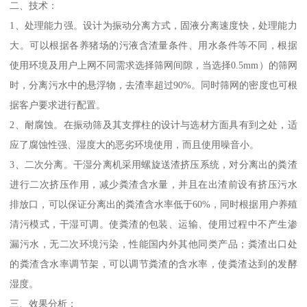
二、技术：
1、处理能力强。设计为振动分离方式，固液分离速度快，处理能力
大。可以根据各养猪场的污液含渣量条件、用水条件等不同，根据
使用环境及用户上网不同需求选择筛网间隙，当选择0.5mm）的筛网
时，分离污水中的悬浮物，去渣率超过90%。同时筛网的密度也可根
据客户要求进行配置。
2、耐腐蚀。在振动筛及其支撑柱的设计与选材方面具有到之处，适
应了腐蚀性强、湿度大的恶劣环境使用，而且使用噪音小。
3、二次分离。干湿分离机采用螺旋送渣挤压系统，对分离出的粪渣
进行二次挤压作用，减少粪渣含水量，并且在出渣前设有挤压污水
排放口，可以保证分离出的粪渣含水率低于60%，同时根据用户养殖
清污模式，干湿可调。使粪渣的包装、运输、使用过程中不产生渗
漏污水，无二次环境污染，性能国内外其他同类产品；粪渣出口处
的粪渣含水率调节架，可以调节粪渣的含水率，使粪渣达到的发酵
湿度。
三、效果分析：