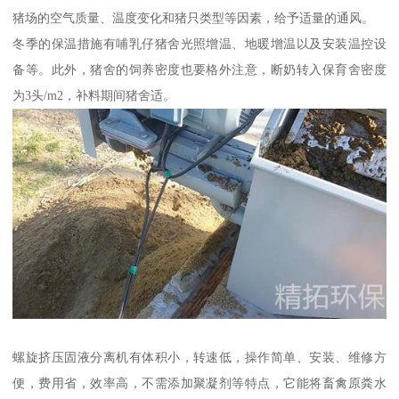
猪场的空气质量、温度变化和猪只类型等因素，给予适量的通风。
冬季的保温措施有哺乳仔猪舍光照增温、地暖增温以及安装温控设
备等。此外，猪舍的饲养密度也要格外注意，断奶转入保育舍密度
为3头/m2，补料期间猪舍适。
螺旋挤压固液分离机有体积小，转速低，操作简单、安装、维修方
便，费用省，效率高，不需添加聚凝剂等特点，它能将畜禽原粪水