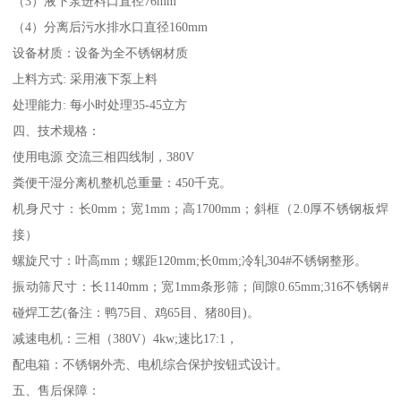
（3）液下泵进料口直径76mm
（4）分离后污水排水口直径160mm
设备材质：设备为全不锈钢材质
上料方式: 采用液下泵上料
处理能力: 每小时处理35-45立方
四、技术规格：
使用电源 交流三相四线制，380V
粪便干湿分离机整机总重量：450千克。
机身尺寸：长0mm；宽1mm；高1700mm；斜框（2.0厚不锈钢板焊
接）
螺旋尺寸：叶高mm；螺距120mm;长0mm;冷轧304#不锈钢整形。
振动筛尺寸：长1140mm；宽1mm条形筛；间隙0.65mm;316不锈钢#
碰焊工艺(备注：鸭75目、鸡65目、猪80目)。
减速电机：三相（380V）4kw;速比17:1，
配电箱：不锈钢外壳、电机综合保护按钮式设计。
五、售后保障：