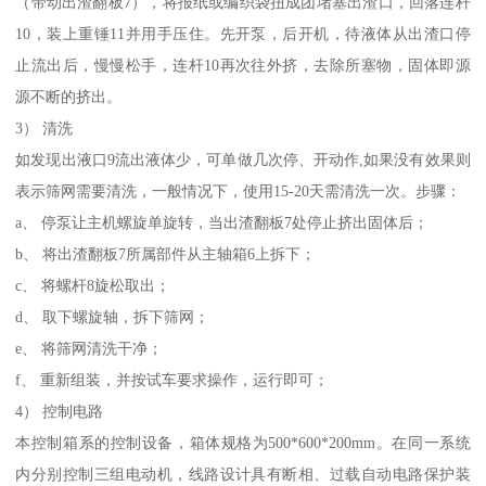
（带动出渣翻板7），将报纸或编织袋扭成团堵塞出渣口，回落连杆
10，装上重锤11并用手压住。先开泵，后开机，待液体从出渣口停
止流出后，慢慢松手，连杆10再次往外挤，去除所塞物，固体即源
源不断的挤出。
3） 清洗
如发现出液口9流出液体少，可单做几次停、开动作,如果没有效果则
表示筛网需要清洗，一般情况下，使用15-20天需清洗一次。步骤：
a、 停泵让主机螺旋单旋转，当出渣翻板7处停止挤出固体后；
b、 将出渣翻板7所属部件从主轴箱6上拆下；
c、 将螺杆8旋松取出；
d、 取下螺旋轴，拆下筛网；
e、 将筛网清洗干净；
f、 重新组装，并按试车要求操作，运行即可；
4） 控制电路
本控制箱系的控制设备，箱体规格为500*600*200mm。在同一系统
内分别控制三组电动机，线路设计具有断相、过载自动电路保护装