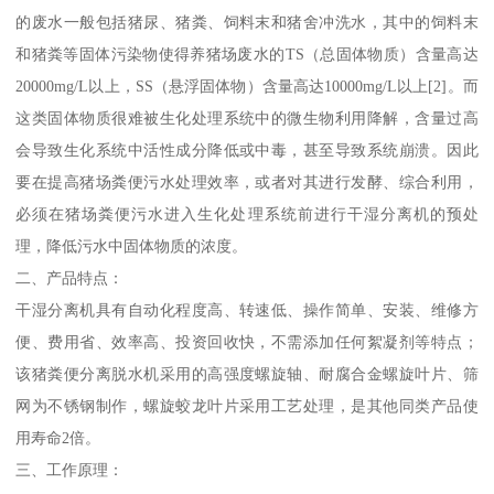
的废水一般包括猪尿、猪粪、饲料末和猪舍冲洗水，其中的饲料末
和猪粪等固体污染物使得养猪场废水的TS（总固体物质）含量高达
20000mg/L以上，SS（悬浮固体物）含量高达10000mg/L以上[2]。而
这类固体物质很难被生化处理系统中的微生物利用降解，含量过高
会导致生化系统中活性成分降低或中毒，甚至导致系统崩溃。因此
要在提高猪场粪便污水处理效率，或者对其进行发酵、综合利用，
必须在猪场粪便污水进入生化处理系统前进行干湿分离机的预处
理，降低污水中固体物质的浓度。
二、产品特点：
干湿分离机具有自动化程度高、转速低、操作简单、安装、维修方
便、费用省、效率高、投资回收快，不需添加任何絮凝剂等特点；
该猪粪便分离脱水机采用的高强度螺旋轴、耐腐合金螺旋叶片、筛
网为不锈钢制作，螺旋蛟龙叶片采用工艺处理，是其他同类产品使
用寿命2倍。
三、工作原理：