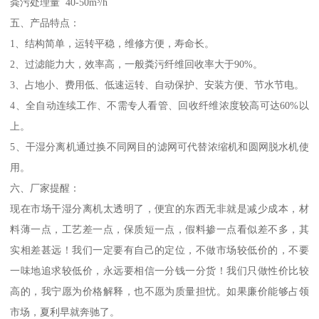
粪污处理量 40-50m³/h
五、产品特点：
1、结构简单，运转平稳，维修方便，寿命长。
2、过滤能力大，效率高，一般粪污纤维回收率大于90%。
3、占地小、费用低、低速运转、自动保护、安装方便、节水节电。
4、全自动连续工作、不需专人看管、回收纤维浓度较高可达60%以
上。
5、干湿分离机通过换不同网目的滤网可代替浓缩机和圆网脱水机使
用。
六、厂家提醒：
现在市场干湿分离机太透明了，便宜的东西无非就是减少成本，材
料薄一点，工艺差一点，保质短一点，假料掺一点看似差不多，其
实相差甚远！我们一定要有自己的定位，不做市场较低价的，不要
一味地追求较低价，永远要相信一分钱一分货！我们只做性价比较
高的，我宁愿为价格解释，也不愿为质量担忧。如果廉价能够占领
市场，夏利早就奔驰了。