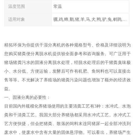
温度范围
常温
适用对象
骡,鸡,蜂,鹅,猪,羊,马,犬,鸭,驴,兔,鹌鹑,牛,鸽
精拓环保为你提供干湿分离机的各种规格型号、价格及详细说明为
您购买猪粪便分离脱水机提供较全面参考和咨询服务。可广泛用于
猪场猪粪污水的固液分离脱水处理，经脱水处理后的干猪粪臭味极
小、水分低、方便运输，发酵后可作有机肥、鱼饲料也可以直接出
售等等。不光解决了养殖场的猪粪污染问题也增加了额外的经济效
益。
一、固液分离的必要性：
目前国内外规模化养猪场使用的主要清粪工艺有3种：水冲式、水泡
粪和干清粪工艺。我国大部分养猪场都采用水冲式工艺。水冲式工
艺方便快捷，但会把猪粪、散落的饲料末连同猪尿一起全部冲洗到
废水中，使废水中含有大量的固体悬浮物。可以看出，养猪场产生