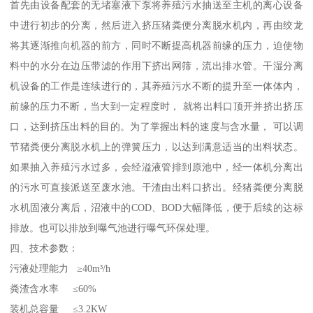
首先由设备配套的无堵塞液下泵将养殖污水抽送至主机的离心设备
中进行初步的分离，然后进入挤压猪粪便分离脱水机内，再由绞龙
将其逐渐推向机器的前方，同时不断提高机器前缘的压力，迫使物
料中的水分在边压带滤的作用下挤出网筛，流出排水管。干湿分离
机设备的工作是连续进行的，其养殖污水不断的提升至一体体内，
前缘的压力不断，当大到一定程度时， 就将出料口顶开并挤出挤压
口，达到挤压出料的目的。为了掌握出料的速度与含水量， 可以调
节猪粪便分离脱水机上的弹簧压力，以达到满意适当的出料状态。
如果抽入养殖污水过多，会经溢液管排到原池中，经一体机分离出
的污水可直接派送至废水池。干渣由出料口挤出。经猪粪便分离脱
水机固液分离后，沼液中的COD、BOD大幅降低，便于后续的达标
排放。也可以排放到曝气池进行曝气环保处理。
四、技术参数：
污液处理能力 ≥40m³/h
粪渣含水率 ≤60%
装机总容量 ≤3.2KW