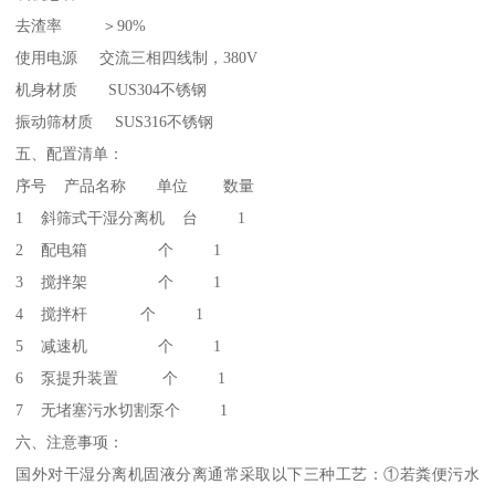
去渣率 ＞90%
使用电源 交流三相四线制，380V
机身材质 SUS304不锈钢
振动筛材质 SUS316不锈钢
五、配置清单：
序号 产品名称 单位 数量
1 斜筛式干湿分离机 台 1
2 配电箱 个 1
3 搅拌架 个 1
4 搅拌杆 个 1
5 减速机 个 1
6 泵提升装置 个 1
7 无堵塞污水切割泵个 1
六、注意事项：
国外对干湿分离机固液分离通常采取以下三种工艺：①若粪便污水