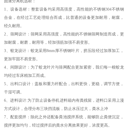
固液分离机选材：
1、设备选材：整套设备均采用高强度，高性能的不锈钢304不锈钢
合金，在经过工艺处理组合而成，比普通的设备更加耐用，耐腐，
经久耐用。
2、筛网设计：筛网采用高强度，高性能的不锈钢筛网制造而成，更
加耐腐，耐磨，耐用等，经加强筋加强不易变形。
3、蛟龙设计：蛟龙采用8mm厚不锈钢叶片，挤压段经过加厚加工，
更加牢固不易变形。
4、间隙设计：为了蛟龙叶片与筛网配合更加紧密，我们每一根蛟龙
均经过车床精加工而成。
5、出料口设计：盖板和重力杆配合，出料更快，更稳，调节方便，
干湿可调。
6、进料设计:为了防止设备停机进料箱内有粪残留，进料口采用上漫
方式设计，合理分布三块挡流板，防止水压过大，粪水上冲
7、配套搅拌：除此之外还配备粪池搅拌系统，能够防止粪便沉淀，
搅拌更加均匀，经过搅拌后的粪水分离效果更好，浓度更高。